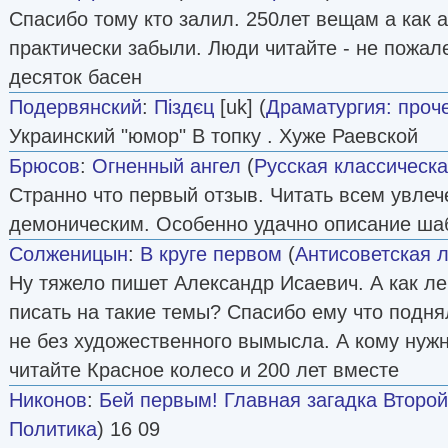
Спасибо тому кто залил. 250лет вещам а как 
практически забыли. Люди читайте - не пожале
десяток басен
Подервянский
:
Піздєц
[uk] (
Драматургия: проч
Украинский "юмор" В топку . Хуже Раевской
Брюсов
:
Огненный ангел
(
Русская классическа
Странно что первый отзыв. Читать всем увл
демоническим. Особенно удачно описание ш
Солженицын
:
В круге первом
(
Антисоветская 
Ну тяжело пишет Александр Исаевич. А как ле
писать на такие темы? Спасибо ему что подня
не без художественного вымысла. А кому нуж
читайте Красное колесо и 200 лет вместе
Никонов
:
Бей первым! Главная загадка Второ
Политика
) 16 09