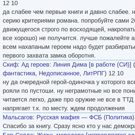
12 10
да слабее чем первые книги и давно слабее. 
серию критериями романа. попробуйте сами 26
движущегося строго по восходящей, накропать
все хорошо) не получится. лучше пожалейте а
всем нахапаным героем надо будет разбиратьс
первого захвата замка оборотня.
Скиф
:
Ад героев: Линия Дима [в работе (СИ)]
фантастика
,
Недописанное
,
ЛитРПГ
) 12 10
ну да очередной герой-одиночка у которого все
рояли по пустоши. ну неграмотные но все по
читается легко, даже про оружие не все в ТТД
напрягает т.к. по месту. ждем продолжения
Мальсагов
:
Русская мафия — ФСБ
(
Политика
)
Спасибо за книгу. Сразу ясно кто у нас демок
Бар-Селла
:
Жизнь мародера [исправляется s