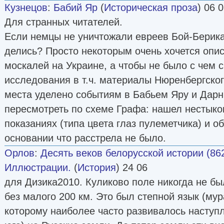
Кузнецов
:
Бабий Яр
(
Историческая проза
) 06 
Для странных читателей.
Если немцы не уничтожали евреев Бой-Берика 
делись? Просто некоторым очень хочется опис
москалей на Украине, а чтобы не было с чем 
исследования в т.ч. материалы Нюренбергског
места уделено событиям в Бабьем Яру и Дарн
пересмотреть по схеме Графа: нашел нестыко
показаниях (типа цвета глаз пулеметчика) и о
основании что расстрела не было.
Орлов
:
Десять веков белорусской истории (86
Иллюстрации.
(
История
) 24 06
для Дизика2010. Куликово поле никогда не бы
без малого 200 км. Это был степной язык (му
которому наиболее часто развивалось наступл