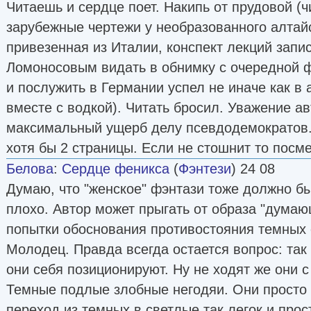
Читаешь и сердце поет. Накипь от прудовой (
зарубежные чертежи у необразованного алтайс
привезенная из Италии, конспект лекций запи
Ломоносовым видать в обнимку с очередной ф
и послужить в Германии успел не иначе как в
вместе с водкой). Читать бросил. Уважение авт
максимальный ущерб делу псевдодемократов.
хотя бы 2 страницы. Если не стошнит то посм
Белова
:
Сердце феникса
(
Фэнтези
) 24 08
Думаю, что "женское" фэнтази тоже должно быт
плохо. Автор может прыгать от образа "дума
попытки обоснования противостояния темных 
Молодец. Правда всегда остается вопрос: так
они себя позиционируют. Ну не ходят же они 
Темные подлые злобные негодяи. Они просто 
переход из темных в светлые так легок и прост