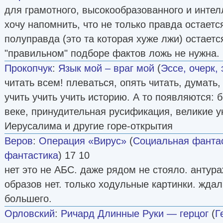
для грамотного, высокообразованного и интелл
хочу напомнить, что не только правда остаетс
полуправда (это та которая хуже лжи) остаетс
"правильном" подборе фактов ложь не нужна.
Прокопчук
:
Язык мой – враг мой
(
Эссе, очерк,
читать всем! плеваться, опять читать, думать,
учить учить учить историю. А то появляются: 
веке, принудительная русификация, великие у
Иерусалима и другие горе-открытия
Веров
:
Операция «Вирус»
(
Социальная фанта
фантастика
) 17 10
нет это не АБС. даже рядом не стояло. антур
образов нет. только ходульные картинки. ждал
большего.
Орловский
:
Ричард Длинные Руки — герцог
(
Г