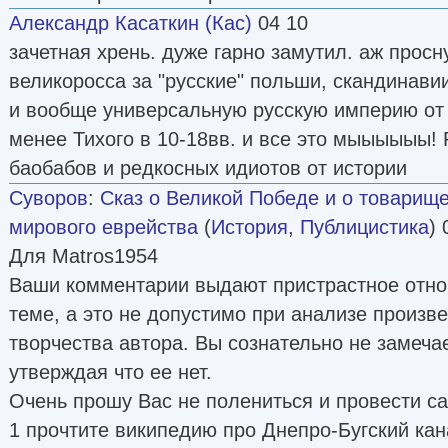
Александр Касаткин (Кас)
04 10
зачетная хрень. дуже гарно замутил. аж просн
великоросса за "русские" польши, скандинави
и вообще универсальную русскую империю от 
менее Тихого в 10-18вв. и все это мыыыыыы! 
баобабов и редкосных идиотов от истории
Суворов
:
Сказ о Великой Победе и о товарищ
мирового еврейства
(
История
,
Публицистика
) 
Для Matros1954
Ваши комментарии выдают пристрастное отн
теме, а это не допустимо при анализе произв
творчества автора. Вы сознательно не замечае
утверждая что ее нет.
Очень прошу Вас не полениться и провести с
1 прочтите википедию про Днепро-Бугский кан