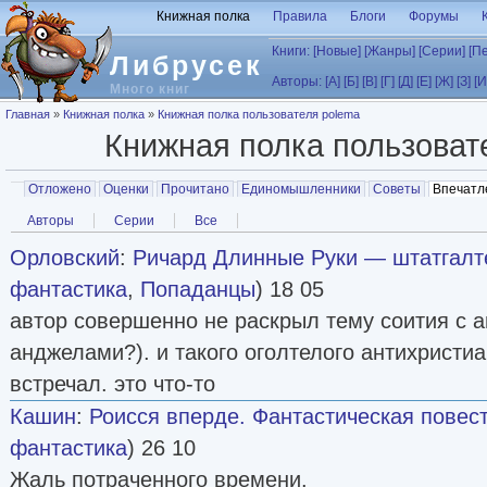
Перейти к основному содержанию
Книжная полка
Правила
Блоги
Форумы
Книги:
[Новые]
[Жанры]
[Серии]
[П
Либрусек
Авторы:
[А]
[Б]
[В]
[Г]
[Д]
[Е]
[Ж]
[З]
[И
Много книг
Вы здесь
Главная
»
Книжная полка
»
Книжная полка пользователя polema
Книжная полка пользова
Главные вкладки
Отложено
Оценки
Прочитано
Единомышленники
Советы
Впечатл
Вторичные вкладки
Авторы
Серии
Все
Орловский
:
Ричард Длинные Руки — штатгалтер 
фантастика
,
Попаданцы
) 18 05
автор совершенно не раскрыл тему соития с а
анджелами?). и такого оголтелого антихристи
встречал. это что-то
Кашин
:
Роисся вперде. Фантастическая повес
фантастика
) 26 10
Жаль потраченного времени.