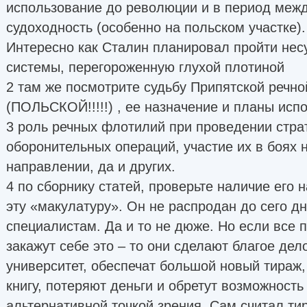
использование до революции и в период меж
судоходность (особенно на польском участке).
Интересно как Сталин планировал пройти нес
системы, перегороженную глухой плотиной
2 там же посмотрите судьбу Припятской речн
(ПОЛЬСКОЙ!!!!!) , ее назначение и планы исп
3 роль речных флотилий при проведении стра
оборонительных операций, участие их в боях 
направлении, да и других.
4 по сборнику статей, проверьте наличие его 
эту «макулатуру». Он не распродан до сего дня
специалистам. Да и то не дюже. Но если все 
закажут себе это – то они сделают благое дел
университет, обеспечат большой новый тираж
книгу, потеряют деньги и обретут возможность
альтернативной точкой зрения. Сам считал ти