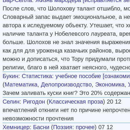
После слов, что Шолохову талант отшибло, мо
Словарный запас выдает эмоциональное, а не
автора к иследуемому объекту. Утешает, что х
наличие таланта у Нобелевсого лауреата, вр
больше. Шолохов не знал значения выражения 
как для для уроженца казачьих районов, выр
можно и дописаться, что Тору придумали про
религии, благо в ней хватает неясного, чудесн
Букин
:
Статистика: учебное пособие [ознаком
(
Математика
,
Делопроизводство
,
Экономика
,
Зачем заливать куски книг? Это 20% содержан
Селин
:
Ригодон
(
Классическая проза
) 20 12
впечатлений откниги нет по причине непрочтен
невозможности прочтения
Хемницер
:
Басни
(
Поэзия: прочее
) 07 12