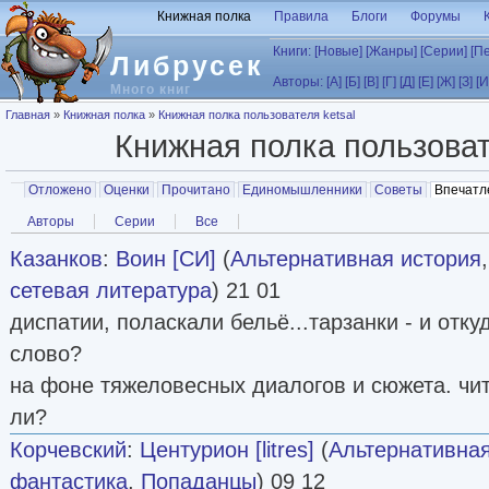
Перейти к основному содержанию
Книжная полка
Правила
Блоги
Форумы
Книги:
[Новые]
[Жанры]
[Серии]
[П
Либрусек
Авторы:
[А]
[Б]
[В]
[Г]
[Д]
[Е]
[Ж]
[З]
[И
Много книг
Вы здесь
Главная
»
Книжная полка
»
Книжная полка пользователя ketsal
Книжная полка пользова
Главные вкладки
Отложено
Оценки
Прочитано
Единомышленники
Советы
Впечатл
Вторичные вкладки
Авторы
Серии
Все
Казанков
:
Воин [СИ]
(
Альтернативная история
сетевая литература
) 21 01
диспатии, поласкали бельё...тарзанки - и отку
слово?
на фоне тяжеловесных диалогов и сюжета. чит
ли?
Корчевский
:
Центурион [litres]
(
Альтернативная
фантастика
,
Попаданцы
) 09 12