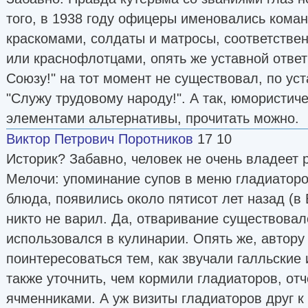
того, в 1938 году офицеры именовались кома
краскомами, солдаты и матросы, соответстве
или краснофлотцами, опять же уставной отве
Союзу!" на тот момент не существовал, по ус
"Служу трудовому народу!". А так, юмористич
элементами альтернативы, прочитать можно.
Виктор Петрович Поротников
17 10
Историк? Забавно, человек не очень владеет 
Мелочи: упоминание супов в меню гладиаторов
блюда, появились около пятисот лет назад (в 
никто не варил. Да, отваривание существовало
использовался в кулинарии. Опять же, автору
поинтересоваться тем, как звучали галльские
также уточнить, чем кормили гладиаторов, от
ячменниками. А уж визиты гладиаторов друг к д