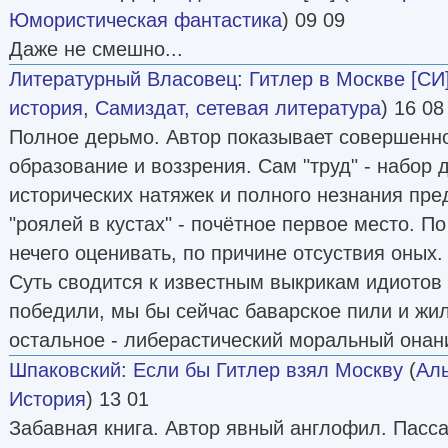
Юмористическая фантастика
) 09 09
Даже не смешно...
Литературный Власовец
:
Гитлер в Москве [СИ
история
,
Самиздат, сетевая литература
) 16 08
Полное дерьмо. Автор показывает совершен
образование и воззрения. Сам "труд" - набор
исторических натяжек и полного незнания пр
"роялей в кустах" - почётное первое место. П
нечего оценивать, по причине отсуствия оных.
Суть сводится к известным выкрикам идиотов 
победили, мы бы сейчас баварское пили и жи
остальное - либерастический моральный онан
Шпаковский
:
Если бы Гитлер взял Москву
(
Аль
История
) 13 01
Забавная книга. Автор явный англофил. Пасс