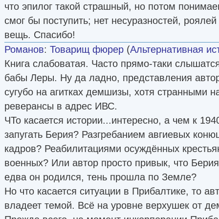
что эпилог такой страшный, но потом понимаеш
смог бы поступить; нет несуразностей, роялей 
вещь. Спасибо!
Романов
:
Товарищ фюрер
(
Альтернативная ис
Книга слабоватая. Часто прямо-таки слышатся
бабы Леры. Ну да ладно, представления авто
сугубо на агитках демшизы, хотя странными н
реверансы в адрес ИВС.
ЧТо касается истории...интересно, а чем к 194
запугать Берия? Разгребанием авгиевых коню
кадров? Реабилитациями осуждённых крестья
военных? Или автор просто привык, что Берия 
едва он родился, тень прошла по Земле?
Но что касается ситуации в Прибалтике, то а
владеет темой. Всё на уровне верхушек от д