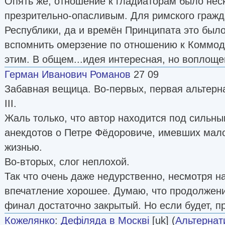
Опять же, отношение к гладиаторам было нес
презрительно-опасливым. Для римского граж
Республики, да и времён Принципата это было
вспомнить омерзение по отношению к Коммод
этим. В общем...идея интересная, но воплоще
Герман Иванович Романов
27 09
Забавная вещица. Во-первых, первая альтерн
III.
Жаль только, что автор находится под сильн
анекдотов о Петре Фёдоровиче, имевших мало
жизнью.
Во-вторых, слог неплохой.
Так что очень даже недурственно, несмотря на
впечатление хорошее. Думаю, что продолжени
финал достаточно закрытый. Но если будет, п
Кожелянко
:
Дефіляда в Москві
[uk] (
Альтернат