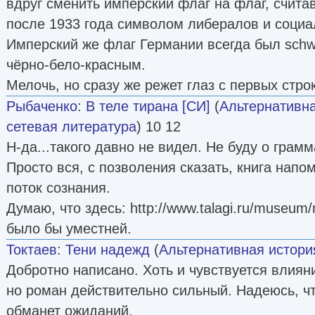
вдруг сменить имперский флаг на флаг, счит
после 1933 года символом либералов и социа
Имперский же флаг Германии всегда был schwa
чёрно-бело-красным.
Мелочь, но сразу же режет глаз с первых строк
Рыбаченко
:
В теле тирана [СИ]
(
Альтернативна
сетевая литература
) 10 12
Н-да...такого давно не видел. Не буду о грамм
Просто вся, с позволения сказать, книга нап
поток сознания.
Думаю, что здесь: http://www.talagi.ru/museu
было бы уместней.
Токтаев
:
Тени надежд
(
Альтернативная истори
Добротно написано. Хоть и чувствуется влия
но роман действительно сильный. Надеюсь, ч
обманет ожиданий.