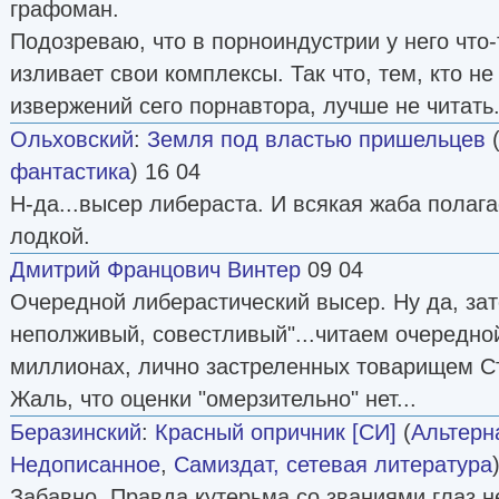
графоман.
Подозреваю, что в порноиндустрии у него что-
изливает свои комплексы. Так что, тем, кто н
извержений сего порнавтора, лучше не читать
Ольховский
:
Земля под властью пришельцев
фантастика
) 16 04
Н-да...высер либераста. И всякая жаба полаг
лодкой.
Дмитрий Францович Винтер
09 04
Очередной либерастический высер. Ну да, зат
неполживый, совестливый"...читаем очередно
миллионах, лично застреленных товарищем С
Жаль, что оценки "омерзительно" нет...
Беразинский
:
Красный опричник [СИ]
(
Альтерн
Недописанное
,
Самиздат, сетевая литература
Забавно. Правда кутерьма со званиями глаз н