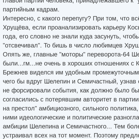
главой партии человека, принадлежавшего к "
партийным кадрам.
Интересно, с какого перепугу? При том, что в
Хрущёва, если проанализировать карьеру Кос
года, его словно не знали куда засунуть, что
"отсвечивал". То бишь в число любимцев Хрущ
Опять же, главные "моторы" переворота-64 Ш
были...гм...не очень в хороших отношениях с 
Брежнев виделся им удобным промежуточным 
чего бы вдруг Шелепин и Семичастный, узнав 
не форсировали события, как должно было бы 
согласились с потерявшим авторитет в парти
на престол" амбициозного, сильного политика,
ними идеологические и политические разногл
амбиции Шелепина и Семичастного... Тем бол
устраивал всех на тот момент. Поэтому пред