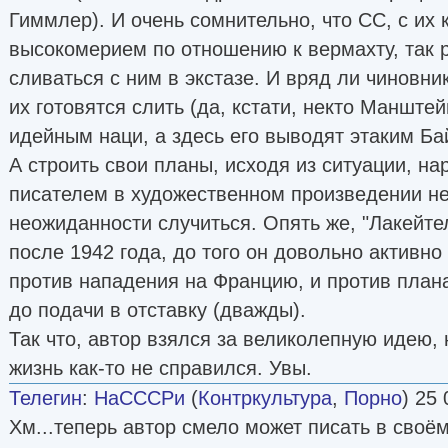
Гиммлер). И очень сомнительно, что СС, с их 
высокомерием по отношению к вермахту, так 
сливаться с ним в экстазе. И вряд ли чиновни
их готовятся слить (да, кстати, некто Манште
идейным наци, а здесь его выводят этаким Ба
А строить свои планы, исходя из ситуации, н
писателем в художественном произведении не
неожиданности случиться. Опять же, "Лакейт
после 1942 года, до того он довольно активно
против нападения на Францию, и против плана
до подачи в отставку (дважды).
Так что, автор взялся за великолепную идею,
жизнь как-то не справился. Увы.
Телегин
:
НаСССРи
(
Контркультура
,
Порно
) 25 
Хм...теперь автор смело может писать в своё