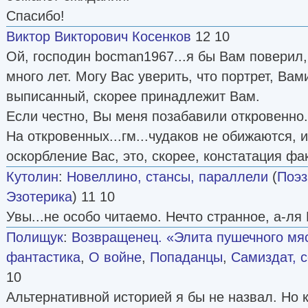
Спасибо!
Виктор Викторович Косенков
12 10
Ой, господин bocman1967...я бы Вам поверил,
много лет. Могу Вас уверить, что портрет, Вам
выписанный, скорее принадлежит Вам.
Если честно, Вы меня позабавили откровенно..
На откровенных...гм...чудаков не обижаются, 
оскорбление Вас, это, скорее, констатация фа
Кутолин
:
Новеллино, стансы, параллели
(
Поэз
Эзотерика
) 11 10
Увы...не особо читаемо. Нечто странное, а-ля
Полищук
:
Возвращенец. «Элита пушечного мя
фантастика
,
О войне
,
Попаданцы
,
Самиздат, 
10
Альтернативной историей я бы не назвал. Но 