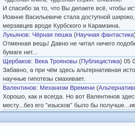
И спасибо за то, что Вы делаете всё, чтобы и
Иоанне Васильевиче стала доступной широко,
мерзавцев вроде Курбского и Карамзина.
Лукьянов
:
Чёрная пешка
(
Научная фантастика
Отменная вещь! Давно не читал ничего подобн
бумаге нет...
Щербаков
:
Века Трояновы
(
Публицистика
) 05 
Забавно, а при чём здесь альтернативная ист
научные гипотезы смахивает.
Валентинов
:
Механизм Времени
(
Альтернатив
Хорошо, как и всегда. Но вот Валентинов здес
месту...без его "изысков" было бы получше...и