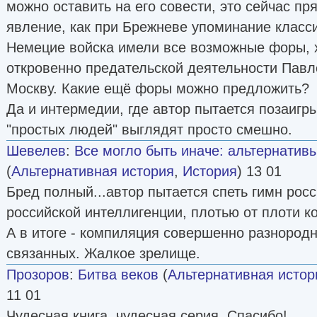
можно оставить на его совести, это сейчас пр
явление, как при Брежневе упоминание класс
Немецие войска имели все возможные форы, 
откровенно предательской деятельности Павло
Москву. Какие ещё форы можно предложить?
Да и интермедии, где автор пытается позаигр
"простых людей" выглядят просто смешно.
Шевелев
:
Все могло быть иначе: альтернативы
(
Альтернативная история
,
История
) 13 01
Бред полный...автор пытается спеть гимн рос
российской интеллигенции, плотью от плоти ко
А в итоге - компиляция совершенно разнородн
связанных. Жалкое зрелище.
Прозоров
:
Битва веков
(
Альтернативная истор
11 01
Чудесная книга, чудесная серия. Спасибо!