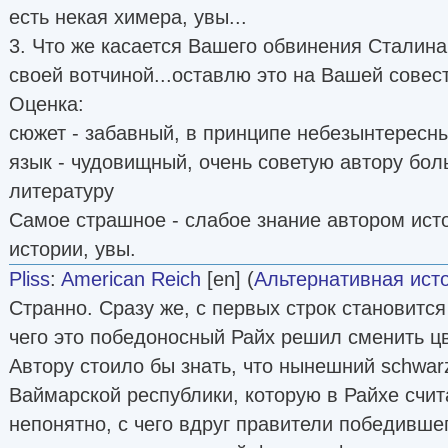
есть некая химера, увы...
3. Что же касается Вашего обвинения Сталина
своей вотчиной...оставлю это на Вашей совес
Оценка:
сюжет - забавный, в принципе небезынтересн
язык - чудовищный, очень советую автору бол
литературу
Самое страшное - слабое знание автором ист
истории, увы.
Pliss
:
American Reich
[en] (
Альтернативная ист
Странно. Сразу же, с первых строк становится
чего это победоносный Райх решил сменить ц
Автору стоило бы знать, что нынешний schwar
Ваймарской республики, которую в Райхе счи
непонятно, с чего вдруг правители победивше