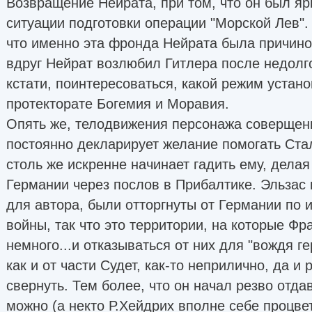
Возвращение Нейрата, при том, что он был я
ситуации подготовки операции "Морской Лев".
что именно эта фронда Нейрата была причино
вдруг Нейрат возлюбил Гитлера после недолг
кстати, поинтересоваться, какой режим устано
протекторате Богемия и Моравия.
Опять же, телодвижения персонажа соверщен
постоянно декларирует желание помогать Стал
столь же искренне начинает гадить ему, дела
Германии через послов в Прибалтике. Эльзас и
для автора, были отторгнуты от Германии по 
войны, так что это территории, на которые Фр
немного...и отказываться от них для "вождя г
как и от части Судет, как-то неприлично, да и
свернуть. Тем более, что он начал резво отда
можно (а некто Р.Хейдрих вполне себе процвет