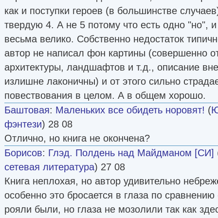
как и поступки героев (в большинстве случаев
твердую 4. А не 5 потому что есть одно "но", и
весьма велико. Собственно недостаток типичн
автор не написал фон картины (совершенно о
архитектуры, ландшафтов и т.д., описание вн
излишне лаконичны) и от этого сильно страда
повествования в целом. А в общем хорошо.
Баштовая
:
Маленьких все обидеть норовят!
(
Ю
фэнтези
) 28 08
Отлично, но книга не окончена?
Борисов
:
Глэд. Полдень над Майдманом [СИ]
сетевая литература
) 27 08
Книга неплохая, но автор удивительно небреж
особенно это бросается в глаза по сравнению 
рояли были, но глаза не мозолили так как зде