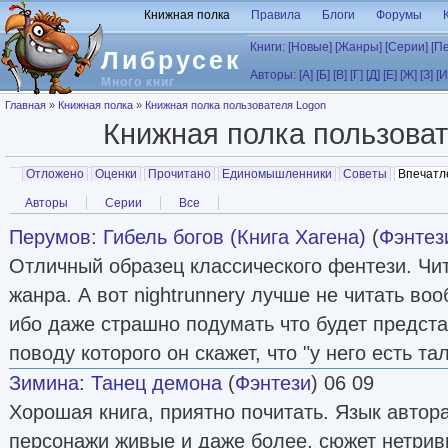
Перейти к основному содержанию
Книжная полка
Правила
Блоги
Форумы
Книги:
[Новые]
[Жанры]
[Серии]
[П
Либрусек
Авторы:
[А]
[Б]
[В]
[Г]
[Д]
[Е]
[Ж]
[З]
[И
Много книг
Вы здесь
Главная
»
Книжная полка
»
Книжная полка пользователя Logon
Книжная полка пользова
Главные вкладки
Отложено
Оценки
Прочитано
Единомышленники
Советы
Впечатл
Вторичные вкладки
Авторы
Серии
Все
Перумов
:
Гибель богов (Книга Хагена)
(
Фэнтез
Отличный образец классического фентези. Чи
жанра. А вот nightrunnerу лучше не читать воо
ибо даже страшно подумать что будет предста
поводу которого он скажет, что "у него есть тал
Зимина
:
Танец демона
(
Фэнтези
) 06 09
Хорошая книга, приятно почитать. Язык автор
персонажи живые и даже более, сюжет нетрив