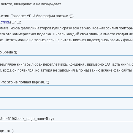
 чегото, шебуршат, а не возбуждает.
тин. Такое же УГ. И биографии похожи :)))
стика
) 17 12
умаге. Из-за фамилий авторов купил сразу всю серию. Кое-как осилил полтор
его это коммерческая поделка. Писали каждый свои главы, а вместе сводил не
ке. Читать можно но только если не питать никаких надежд вызываемых фами
 бреда :))
земпляре книги был брак переплетчика. Концовка , примерно 1/3 часть книги
и, когда он появился, но автора не запомнил а по названию всякие фан сайты
то это не полная версия. :((
gle&id=619&book_page_num=5 тут
е тот :)