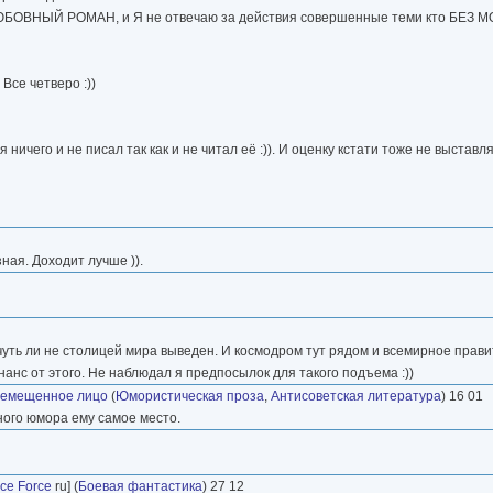
- ЛЮБОВНЫЙ РОМАН, и Я не отвечаю за действия совершенные теми кто БЕЗ М
Все четверо :))
 ничего и не писал так как и не читал её :)). И оценку кстати тоже не выставл
ная. Доходит лучше )).
й чуть ли не столицей мира выведен. И космодром тут рядом и всемирное прав
анс от этого. Не наблюдал я предпосылок для такого подъема :))
ремещенное лицо
(
Юмористическая проза
,
Антисоветская литература
) 16 01
ного юмора ему самое место.
ace Force
ru] (
Боевая фантастика
) 27 12