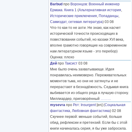
Barbud
про
Воронцов
:
Военный инженер
Ермака. Книга 1
(
Альтернативная история
,
Исторические приключения
,
Попаданцы
,
Самиздат, сетевая литература
) 03 08
Что-то как-то не ахти. Не знаю, как насчет
исторической точности происходящих в
повествовании событий, но казаки XVI века,
вполне грамотно говорящие на современном
нам литературном языке - это перебор)
Оценка: плохо
Дей
про
Таксист
03 08
Мне было очень захватывающе. Идея
понравилась неимоверно. Переживательных
моментов тьма, но они не затянуты и не
перерастают в безнадёжность. Седьмая книга
выбивается из общего ряда в лучшую сторону.
Миллиардер, приговорённый
………
mysevra
про
Рот
:
Insurgent
[en] (
Социальная
фантастика
,
Любовная фантастика
) 02 08
Скучнее первой: меньше событий, больше
обид, рефлексии и претензий. Если бы с этой
книги начиналась серия, я бы уже забросила.