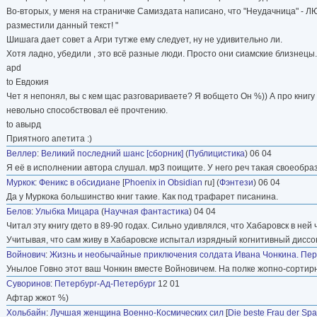
Во-вторых, у меня на страничке Самиздата написано, что "Неудачница" 
разместили данный текст! "
Шишага дает совет а Агри тутже ему следует, ну не удивительно ли.
Хотя ладно, убедили , это всё разные люди. Просто они сиамские близнецы. 
apd
to Евдокия
Чет я непонял, вы с кем щас разговариваете? Я вобщето Он %)) А про книгу я
невольно способствовал её прочтению.
to авырд
Приятного апетита :)
Веллер
:
Великий последний шанс [сборник]
(
Публицистика
) 06 04
Я её в исполнении автора слушал. мр3 поищите. У него реч такая своеобраз
Муркок
:
Феникс в обсидиане
[
Phoenix in Obsidian
ru] (
Фэнтези
) 06 04
Да у Муркока большинство книг такие. Как под трафарет писанина.
Белов
:
Улыбка Мицара
(
Научная фантастика
) 04 04
Читал эту книгу гдето в 89-90 годах. Сильно удивлялся, что Хабаровск в не
Учитывая, что сам живу в Хабаровске испытал изрядный когнитивный диссон
Войнович
:
Жизнь и необычайные приключения солдата Ивана Чонкина. Пе
Унылое Говно этот ваш Чонкин вместе Войновичем. На полке жопно-сортир
Суворинов
:
Петербург-Ад-Петербург
12 01
Афтар жжот %)
Хольбайн
:
Лучшая женщина Военно-Космических сил
[
Die beste Frau der Sp