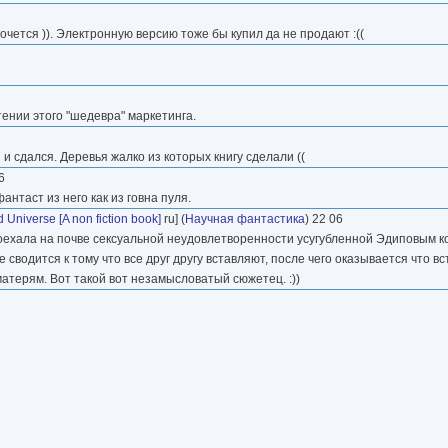
хочется )). Электронную версию тоже бы купил да не продают :((
ении этого "шедевра" маркетинга.
и сдался. Деревья жалко из которых книгу сделали ((
6
нтаст из него как из говна пуля.
Universe [A non fiction book]
ru] (
Научная фантастика
) 22 06
поехала на почве сексуальной неудовлетворенности усугубленной Эдиповым к
сводится к тому что все друг другу вставляют, после чего оказывается что в
матерям. Вот такой вот незамысловатый сюжетец. :))