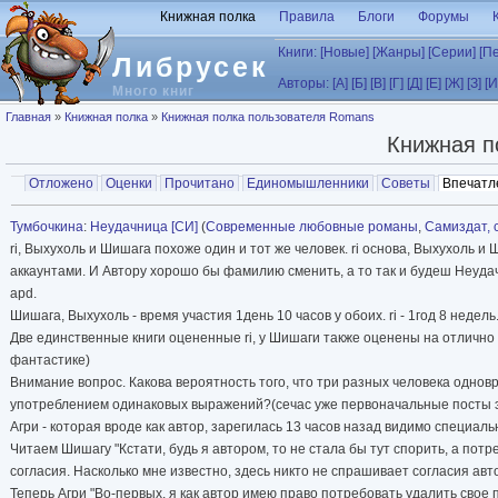
Перейти к основному содержанию
Книжная полка
Правила
Блоги
Форумы
Книги:
[Новые]
[Жанры]
[Серии]
[П
Либрусек
Авторы:
[А]
[Б]
[В]
[Г]
[Д]
[Е]
[Ж]
[З]
[И
Много книг
Вы здесь
Главная
»
Книжная полка
»
Книжная полка пользователя Romans
Книжная п
Главные вкладки
Отложено
Оценки
Прочитано
Единомышленники
Советы
Впечатл
Вторичные вкладки
Тумбочкина
:
Неудачница [СИ]
(
Современные любовные романы
,
Самиздат, 
ri, Выхухоль и Шишага похоже один и тот же человек. ri основа, Выхухоль
аккаунтами. И Автору хорошо бы фамилию сменить, а то так и будеш Неуда
apd.
Шишага, Выхухоль - время участия 1день 10 часов у обоих. ri - 1год 8 недел
Две единственные книги оцененные ri, у Шишаги также оценены на отлично 
фантастике)
Внимание вопрос. Какова вероятность того, что три разных человека одно
употреблением одинаковых выражений?(сечас уже первоначальные посты эт
Агри - которая вроде как автор, зарегилась 13 часов назад видимо специаль
Читаем Шишагу "Кстати, будь я автором, то не стала бы тут спорить, а по
согласия. Насколько мне известно, здесь никто не спрашивает согласия ав
Теперь Агри "Во-первых, я как автор имею право потребовать удалить свое