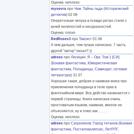
Оценка: неплохо
mysevra
про
Чиж
:
Тайны льда
(
Исторический
детектив
) 02 08
Опереточная чепуха в псевдо-ретро стиле с
кучей нелепостей и несуразностей.
Оценка: плохо
RedRoses3
про
Таксист
01 08
А чем дальше, тем лучше написано. 7 часть
другой "автор" писал? ))
udrees
про
Лисицин
:
Я – Орк. Том 1 [СИ]
(
Боевая фантастика
,
Юмористическая
фантастика
,
Попаданцы
,
Самиздат, сетевая
литература
) 31 07
Хорошая такая, добрая и наивная книга про
приключения попаданца в теле орка в
фэнтезийном мире. Все действо начинается с
первой страницы. Книга написана очень
простоватым языком, наивная, многое не
объясняется, ну и плюс как
………
Оценка: неплохо
udrees
про
Сугралинов
:
Город титанов
(
Боевая
фантастика
,
Постапокалипсис
,
ЛитРПГ
,