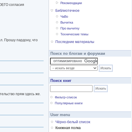
Рекомендации
ОЕГО согласия
Библиотечное
ЧаВо
Вычитка
Про вычитку
Технические темы
ял. Прошу пардону, что
Последние материалы
Поиск по блогам и форумам
Поиск книг
ительство прям здесь же.
Фильтр-список
Популярные книги
User menu
Чёрно-белый список
Книжная полка