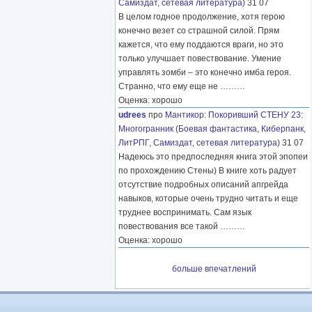
Самиздат, сетевая литература
) 31 07
В целом годное продолжение, хотя герою
конечно везет со страшной силой. Прям
кажется, что ему поддаются враги, но это
только улучшает повествование. Умение
управлять зомби – это конечно имба героя.
Странно, что ему еще не
………
Оценка: хорошо
udrees
про
Мантикор
:
Покоривший СТЕНУ 23:
Многогранник
(
Боевая фантастика
,
Киберпанк
,
ЛитРПГ
,
Самиздат, сетевая литература
) 31 07
Надеюсь это предпоследняя книга этой эпопеи
по прохождению Стены) В книге хоть радует
отсутствие подробных описаний апгрейда
навыков, которые очень трудно читать и еще
труднее воспринимать. Сам язык
повествования все такой
………
Оценка: хорошо
больше впечатлений