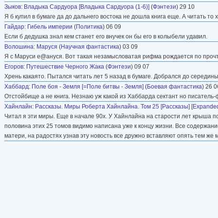
Зыков
:
Владыка Сардуора [Владыка Сардуора (1-6)]
(
Фэнтези
) 29 10
Я б купил в бумаге да до дальнего востока не дошла книга еще. А читать то 
Гайдар
:
Гибель империи
(
Политика
) 06 09
Если б дедушка знал кем станет его внучек он бы его в колыбели удавил.
Волошина
:
Маруся
(
Научная фантастика
) 03 09
Я с Маруси е@ануся. Вот такая незамысловатая рифма рождается по прочт
Егоров
:
Путешествие Черного Жака
(
Фэнтези
) 09 07
Хрень какаято. Пытался читать лет 5 назад в бумаге. Добрался до середины 
Хаббард
:
Поле боя - Земля [=Поле битвы - Земля]
(
Боевая фантастика
) 26 0
Отстойбище а не книга. Незнаю уж какой из Хаббарда сектант но писатель-фа
Хайнлайн
:
Рассказы. Миры Роберта Хайнлайна. Том 25 [Рассказы]
[
Expanded 
Читал я эти миры. Еще в начале 90х. У Хайнлайна на старости лет крыша 
половина этих 25 томов видимо написана уже к концу жизни. Все содержание 
матери, на радостях узнав эту новость все дружно вставляют опять тем же 