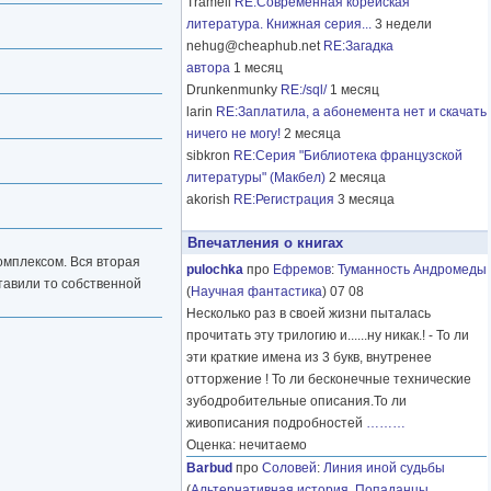
Tramell
RE:Современная корейская
литература. Книжная серия...
3 недели
nehug@cheaphub.net
RE:Загадка
автора
1 месяц
Drunkenmunky
RE:/sql/
1 месяц
larin
RE:Заплатила, а абонемента нет и скачать
ничего не могу!
2 месяца
sibkron
RE:Серия "Библиотека французской
литературы" (Макбел)
2 месяца
akorish
RE:Регистрация
3 месяца
Впечатления о книгах
омплексом. Вся вторая
pulochka
про
Ефремов
:
Туманность Андромеды
ставили то собственной
(
Научная фантастика
) 07 08
Несколько раз в своей жизни пыталась
прочитать эту трилогию и......ну никак.! - То ли
эти краткие имена из 3 букв, внутренее
отторжение ! То ли бесконечные технические
зубодробительные описания.То ли
живописания подробностей
………
Оценка: нечитаемо
Barbud
про
Соловей
:
Линия иной судьбы
(
Альтернативная история
,
Попаданцы
,