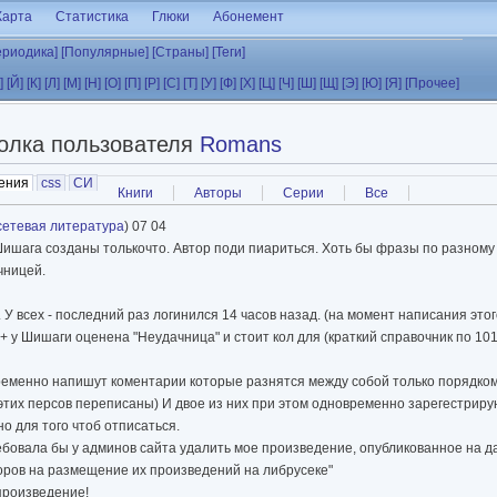
Карта
Статистика
Глюки
Абонемент
ериодика]
[Популярные]
[Страны]
[Теги]
]
[Й]
[К]
[Л]
[М]
[Н]
[О]
[П]
[Р]
[С]
[Т]
[У]
[Ф]
[Х]
[Ц]
[Ч]
[Ш]
[Щ]
[Э]
[Ю]
[Я]
[Прочее]
олка пользователя
Romans
ения
(активная вкладка)
css
СИ
Книги
Авторы
Серии
Все
сетевая литература
) 07 04
 и Шишага созданы толькочто. Автор поди пиариться. Хоть бы фразы по разном
чницей.
ь. У всех - последний раз логинился 14 часов назад. (на момент написания это
+ у Шишаги оценена "Неудачница" и стоит кол для (краткий справочник по 10
временно напишут коментарии которые разнятся между собой только порядком
их персов переписаны) И двое из них при этом одновременно зарегестрирую
но для того чтоб отписаться.
требовала бы у админов сайта удалить мое произведение, опубликованное на д
торов на размещение их произведений на либрусеке"
 произведение!