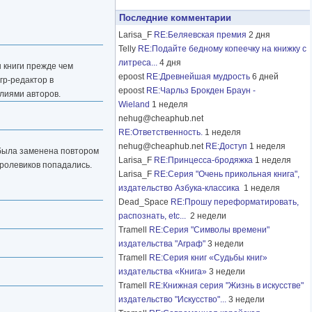
Последние комментарии
Larisa_F
RE:Беляевская премия
2 дня
Telly
RE:Подайте бедному копеечку на книжку с
литреса...
4 дня
ы книги прежде чем
epoost
RE:Древнейшая мудрость
6 дней
гр-редактор в
epoost
RE:Чарльз Брокден Браун -
лиями авторов.
Wieland
1 неделя
nehug@cheaphub.net
RE:Ответственность.
1 неделя
nehug@cheaphub.net
RE:Доступ
1 неделя
, была заменена повтором
Larisa_F
RE:Принцесса-бродяжка
1 неделя
 ролевиков попадались.
Larisa_F
RE:Серия "Очень прикольная книга",
издательство Азбука-классика
1 неделя
Dead_Space
RE:Прошу переформатировать,
распознать, etc...
2 недели
Tramell
RE:Серия "Символы времени"
издательства "Аграф"
3 недели
Tramell
RE:Серия книг «Судьбы книг»
издательства «Книга»
3 недели
Tramell
RE:Книжная серия "Жизнь в искусстве"
издательство "Искусство"...
3 недели