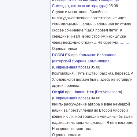
Самиздат, сетевая литература
) 05 08
Скучно и монотонно. Линейное
малохудожественное повествование идет
семимильными шагами, напоминая по стилю
скорее сочинение "Как я провел лето". К
середине читал через строчку, к концу уже
через несколько страниц. Не советую,
………
Оценка: плохо
DGOBLEK
про
Кальвино
:
Избранное
[Авторский сборник. Компиляция]
(
Современная проза
) 05 08
Компиляция...Путь в штаб (рассказ, перевод Р.
Хлодовского) должен быть, здесь же вставили
другой перевод.
Oleg68
про
Шлинк
:
Чтец
[
Der Vorleser
ru]
(
Современная проза
) 04 08
Книга- рассуждение автора о вине немецкой
нации за преступления во Второй мировой
войне и о личной трагедии женщины- бывшей
надзирательницы концлагеря. Я не в восторге.
Наверное, не моя тема.
Оценка: неплохо