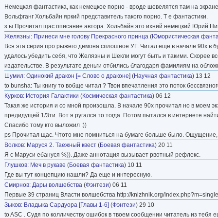
Немецкая фантастика, как немецкое порно - вроде шевелятся там на экране
Вольфганг Хольбайн яркий представитель такого порно. Т е фантастики.
з ы Прочитал щас описание автора. Хольбайн это ихний немецкий Юрий Ники
Желязны
:
Принеси мне голову Прекрасного принца
(
Юмористическая фанта
Вся эта серия про рыжего демона сплошное УГ. Читал еще в начале 90х в б
удалось убедить себя, что Желязны и Шекли могут быть и такими. Скорее вс
издательстве. В результате деньги отбились благодаря фамилиям на облож
Шумил
:
Одинокий дракон [= Слово о драконе]
(
Научная фантастика
) 13 12
to bunsha: Ты книгу то вобще читал ? Твои впечатления это поток бессвязного
Курков
:
История Галактики
(
Космическая фантастика
) 06 12
Такая же история и со мной произошла. В начале 90х прочитал но в моем эк
предидущей 1/3ти. Вот я ругался то тогда. Потом пытался в интернете найт
Спасибо тому кто выложил :))
ps Прочитал щас. Чтото мне помниться на бумаге больше было. Ощущение, ч
Волков
:
Маруся 2. Таежный квест
(
Боевая фантастика
) 20 11
Я с Маруси ебануся %)). Даже аннотация вызывает рвотный рефлекс.
Глушков
:
Меч в рукаве
(
Боевая фантастика
) 10 11
Где вы тут концепцию нашли? Да еще и интересную.
Смирнов
:
Дары волшебства
(
Фэнтези
) 06 11
Первые 39 страниц Власти волшебства http://knizhnik.org/index.php?m=sin
Зыков
:
Владыка Сардуора [Главы 1-6]
(
Фэнтези
) 29 10
to ASC . Судя по колличеству ошибок в твоем сообщении читатель из тебя ещ