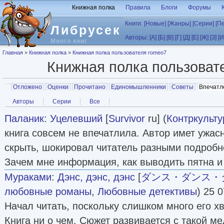
Перейти к основному содержанию
Книжная полка
Правила
Блоги
Форумы
Книги:
[Новые]
[Жанры]
[Серии]
[П
Либрусек
Авторы:
[А]
[Б]
[В]
[Г]
[Д]
[Е]
[Ж]
[З]
[И
Много книг
Вы здесь
Главная
»
Книжная полка
»
Книжная полка пользователя romeo7
Книжная полка пользова
Главные вкладки
Отложено
Оценки
Прочитано
Единомышленники
Советы
Впечатл
Вторичные вкладки
Авторы
Серии
Все
Паланик
:
Уцелевший
[
Survivor
ru] (
Контркульту
книга совсем не впечатлила. Автор имет ужас
скрыть, шокировал читатель разными подробн
Зачем мне информация, как выводить пятна и
Мураками
:
Дэнс, дэнс, дэнс
[
ダンス・ダンス・
любовные романы
,
Любовные детективы
) 25 0
Начал читать, поскольку слишком много его х
Книга ни о чем. Сюжет развивается с такой м