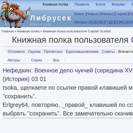
Перейти к основному содержанию
Книжная полка
Правила
Блоги
Форумы
Книги:
[Новые]
[Жанры]
[Серии]
[П
Либрусек
Авторы:
[А]
[Б]
[В]
[Г]
[Д]
[Е]
[Ж]
[З]
[И
Много книг
Вы здесь
Главная
»
Книжная полка
»
Книжная полка пользователя Captain Scarlett
Книжная полка пользователя
Главные вкладки
Отложено
Оценки
Прочитано
Единомышленники
Советы
Впечатл
Вторичные вкладки
Авторы
Серии
Все
Нефедкин
:
Военное дело чукчей (середина XVI
(
История
) 03 01
tsoka, щелкаете по ссылке правой клавишей 
"сохранить".
Erlgrey64, повторяю, _правой_ клавишей по сс
выбрать "сохранить". Все замечательно скачив