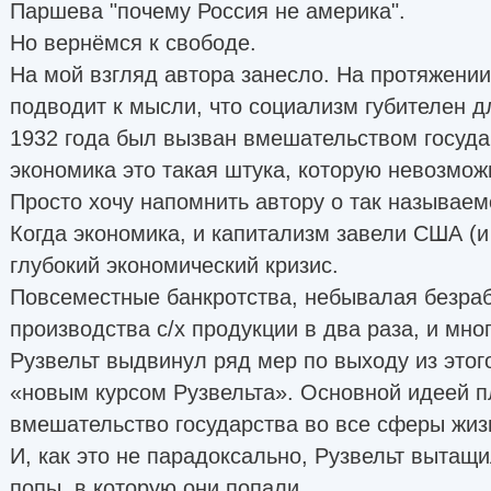
Паршева "почему Россия не америка".
Но вернёмся к свободе.
На мой взгляд автора занесло. На протяжении
подводит к мысли, что социализм губителен д
1932 года был вызван вмешательством государ
экономика это такая штука, которую невозможн
Просто хочу напомнить автору о так называем
Когда экономика, и капитализм завели США (и
глубокий экономический кризис.
Повсеместные банкротства, небывалая безра
производства с/х продукции в два раза, и мног
Рузвельт выдвинул ряд мер по выходу из этог
«новым курсом Рузвельта». Основной идеей п
вмешательство государства во все сферы жиз
И, как это не парадоксально, Рузвельт вытащ
попы, в которую они попали.