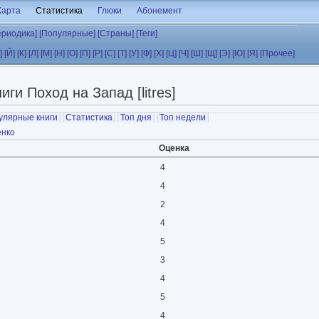
Карта
Статистика
Глюки
Абонемент
ериодика]
[Популярные]
[Страны]
[Теги]
]
[Й]
[К]
[Л]
[М]
[Н]
[О]
[П]
[Р]
[С]
[Т]
[У]
[Ф]
[Х]
[Ц]
[Ч]
[Ш]
[Щ]
[Э]
[Ю]
[Я]
[Прочее]
иги Поход на Запад [litres]
улярные книги
Статистика
Топ дня
Топ недели
енко
Оценка
4
4
2
4
5
3
4
5
4