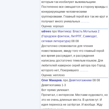
которым так изобилуют выживальщики.
Постепенно все смещается в сторону вражды с
конкурирующими человеческими
группировками. Главный герой все так же крут и
получает много уникальных
………
Оценка: хорошо
udrees
про
Мантикор
:
Власть Мотылька 2
(
Городское фэнтези
,
ЛитРПГ
,
Самиздат,
сетевая литература
) 08 08
Достаточно сложноватое для чтения
повествование, ввиду того что главный герой
все время рассуждает, и рассуждения
написаны достаточно тяжелым языком. Для
любителей наверное серий автора про Город
которого нет, Покорившего
………
Оценка: неплохо
Олег Макаров.
про
Девятиэтажники
08 08
Девятиэтажка 1-3
Вот прямо увлекает.
Прочитал, с интересом. Местами нудновато, но
это не очень длинные места. В целом гут. И
идея переноса не затёртая. И вообще. Жду