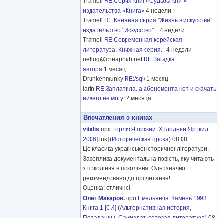
Tramell
RE:Серия книг «Судьбы книг»
издательства «Книга»
4 недели
Tramell
RE:Книжная серия "Жизнь в искусстве"
издательство "Искусство"...
4 недели
Tramell
RE:Современная корейская
литература. Книжная серия...
4 недели
nehug@cheaphub.net
RE:Загадка
автора
1 месяц
Drunkenmunky
RE:/sql/
1 месяц
larin
RE:Заплатила, а абонемента нет и скачать
ничего не могу!
2 месяца
Впечатления о книгах
vitalis
про
Горлис-Горский
:
Холодний Яр [вид.
2006]
[uk] (
Историческая проза
) 08 08
Це класика української історичної літератури.
Захоплива документальна повість, яку читають
з покоління в покоління. Однозначно
рекомендовано до прочитання!
Оценка: отлично!
Олег Макаров.
про
Емельянов
:
Камень 1993.
Книга 1 [СИ]
(
Альтернативная история
,
Попаданцы
,
Самиздат, сетевая литература
) 08