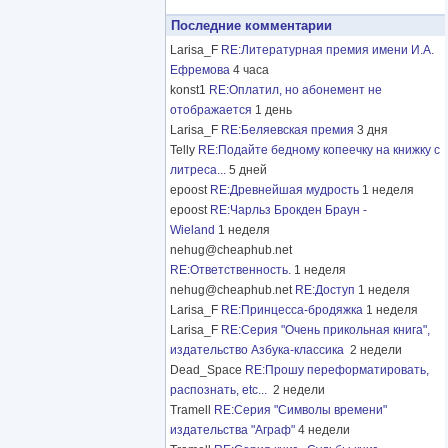
Последние комментарии
Larisa_F
RE:Литературная премия имени И.А.
Ефремова
4 часа
konst1
RE:Оплатил, но абонемент не
отображается
1 день
Larisa_F
RE:Беляевская премия
3 дня
Telly
RE:Подайте бедному копеечку на книжку с
литреса...
5 дней
epoost
RE:Древнейшая мудрость
1 неделя
epoost
RE:Чарльз Брокден Браун -
Wieland
1 неделя
nehug@cheaphub.net
RE:Ответственность.
1 неделя
nehug@cheaphub.net
RE:Доступ
1 неделя
Larisa_F
RE:Принцесса-бродяжка
1 неделя
Larisa_F
RE:Серия "Очень прикольная книга",
издательство Азбука-классика
2 недели
Dead_Space
RE:Прошу переформатировать,
распознать, etc...
2 недели
Tramell
RE:Серия "Символы времени"
издательства "Аграф"
4 недели