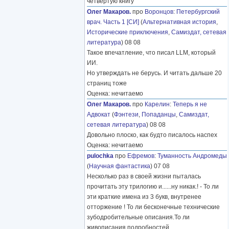
четвёртую книгу
Олег Макаров.
про
Воронцов
:
Петербургский
врач. Часть 1 [СИ]
(
Альтернативная история
,
Исторические приключения
,
Самиздат, сетевая
литература
) 08 08
Такое впечатление, что писал LLM, который
ИИ.
Но утверждать не берусь. И читать дальше 20
страниц тоже
Оценка: нечитаемо
Олег Макаров.
про
Карелин
:
Теперь я не
Адвокат
(
Фэнтези
,
Попаданцы
,
Самиздат,
сетевая литература
) 08 08
Довольно плоско, как будто писалось наспех
Оценка: нечитаемо
pulochka
про
Ефремов
:
Туманность Андромеды
(
Научная фантастика
) 07 08
Несколько раз в своей жизни пыталась
прочитать эту трилогию и......ну никак.! - То ли
эти краткие имена из 3 букв, внутренее
отторжение ! То ли бесконечные технические
зубодробительные описания.То ли
живописания подробностей
………