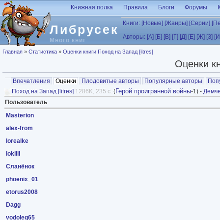
Перейти к основному содержанию
Книжная полка
Правила
Блоги
Форумы
Книги:
[Новые]
[Жанры]
[Серии]
[П
Либрусек
Авторы:
[А]
[Б]
[В]
[Г]
[Д]
[Е]
[Ж]
[З]
[И
Много книг
Вы здесь
Главная
»
Статистика
»
Оценки книги Поход на Запад [litres]
Оценки кн
Главные вкладки
Впечатления
Оценки
(активная вкладка)
Плодовитые авторы
Популярные авторы
Поп
Герой проигранной войны
Поход на Запад [litres]
1286K, 235 с.
(
-1) -
Демч
Пользователь
Masterion
alex-from
lorealke
lokiiii
Сланёнок
phoenix_01
etorus2008
Dagg
vodoleq65