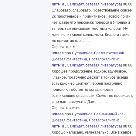
ЛитРПГ
,
Самиздат, сетевая литература
) 08 08
Слабовато, слабовато. Повествование совсем
уж простенькое и примитивное. Нового почти
нет, разве что персонаж поперся в Японию и
теперь там описывает местный колорит. Ну
конечно, из своей колокольни. Диалоги такие
же примитивные
………
Оценка: плохо
udrees
про
Сугралинов
:
Время охотников
(
Боевая фантастика
,
Постапокалипсис
,
ЛитРПГ
,
Самиздат, сетевая литература
) 08 08
Хорошее продолжение, годное, вдумчивое.
Главное, постоянно держит в тонусе, всегда
есть какой-то цейтнот, героев постоянно
подгоняют обстоятельства и новые
возникающие опасности. Сюжет не провисает,
и не дает заскучать. Даже
………
Оценка: отлично!
udrees
про
Сугралинов
:
Безымянный клан
(
Боевая фантастика
,
Постапокалипсис
,
ЛитРПГ
,
Самиздат, сетевая литература
) 08 08
Хорошо написано, увлекательно. Все в жанре,