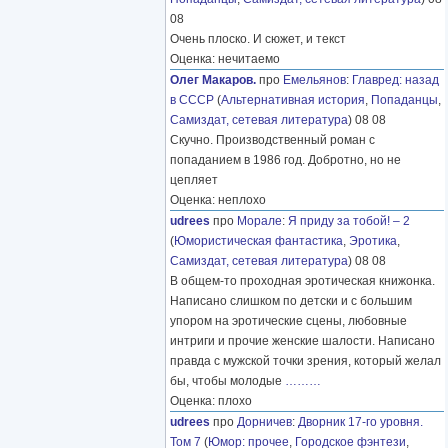
08
Очень плоско. И сюжет, и текст
Оценка: нечитаемо
Олег Макаров.
про
Емельянов
:
Главред: назад
в СССР
(
Альтернативная история
,
Попаданцы
,
Самиздат, сетевая литература
) 08 08
Скучно. Производственный роман с
попаданием в 1986 год. Добротно, но не
цепляет
Оценка: неплохо
udrees
про
Морале
:
Я приду за тобой! – 2
(
Юмористическая фантастика
,
Эротика
,
Самиздат, сетевая литература
) 08 08
В общем-то проходная эротическая книжонка.
Написано слишком по детски и с большим
упором на эротические сцены, любовные
интриги и прочие женские шалости. Написано
правда с мужской точки зрения, который желал
бы, чтобы молодые
………
Оценка: плохо
udrees
про
Дорничев
:
Дворник 17-го уровня.
Том 7
(
Юмор: прочее
,
Городское фэнтези
,