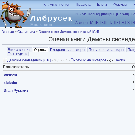
Перейти к основному содержанию
Книжная полка
Правила
Блоги
Форумы
Книги:
[Новые]
[Жанры]
[Серии]
[П
Либрусек
Авторы:
[А]
[Б]
[В]
[Г]
[Д]
[Е]
[Ж]
[З]
[И
Много книг
Вы здесь
Главная
»
Статистика
»
Оценки книги Демоны сновидений [СИ]
Оценки книги Демоны сновиде
Главные вкладки
Впечатления
Оценки
(активная вкладка)
Плодовитые авторы
Популярные авторы
Поп
Топ недели
Охотник на читеров
Демоны сновидений [СИ]
2M, 377 с.
(
-5) -
Нелин
Пользователь
О
Welezar
5
aluksha
5
Иван Русских
4