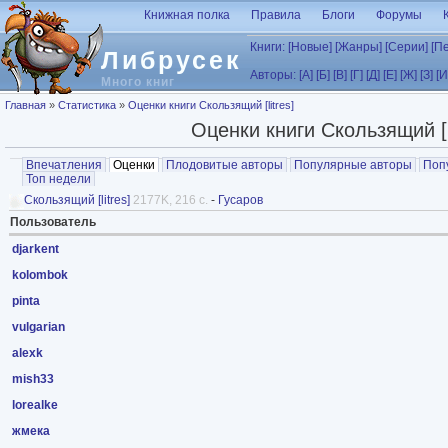
Перейти к основному содержанию
Книжная полка
Правила
Блоги
Форумы
Книги:
[Новые]
[Жанры]
[Серии]
[П
Либрусек
Авторы:
[А]
[Б]
[В]
[Г]
[Д]
[Е]
[Ж]
[З]
[И
Много книг
Вы здесь
Главная
»
Статистика
»
Оценки книги Скользящий [litres]
Оценки книги Скользящий [li
Главные вкладки
Впечатления
Оценки
(активная вкладка)
Плодовитые авторы
Популярные авторы
Поп
Топ недели
Скользящий [litres]
2177K, 216 с.
-
Гусаров
Пользователь
djarkent
kolombok
pinta
vulgarian
alexk
mish33
lorealke
жмека