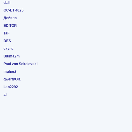
dalll
GC-ET 4025
Добила
EDITOR
TaF
DES
скунс
Ultima2m
Paul von Sokolovski
mghost
qwertyOla
Lan2292
al