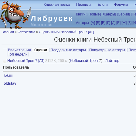
Перейти к основному содержанию
Книжная полка
Правила
Блоги
Форумы
Книги:
[Новые]
[Жанры]
[Серии]
[П
Либрусек
Авторы:
[А]
[Б]
[В]
[Г]
[Д]
[Е]
[Ж]
[З]
[И
Много книг
Вы здесь
Главная
»
Статистика
»
Оценки книги Небесный Трон 7 [AT]
Оценки книги Небесный Трон
Главные вкладки
Впечатления
Оценки
(активная вкладка)
Плодовитые авторы
Популярные авторы
Поп
Топ недели
Небесный Трон
Небесный Трон 7 [AT]
2112K, 260 с.
(
-7) -
Лайтгер
Пользователь
О
lokiiii
5
oldstav
3