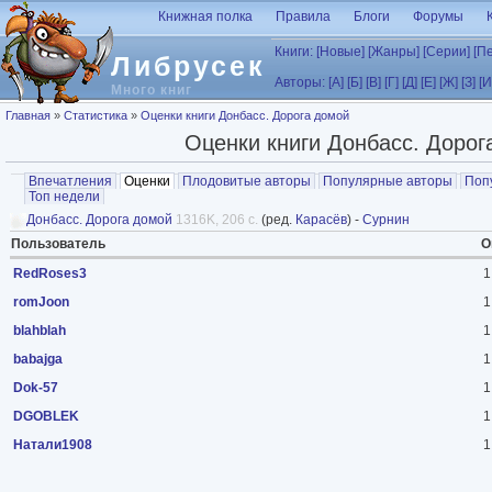
Перейти к основному содержанию
Книжная полка
Правила
Блоги
Форумы
Книги:
[Новые]
[Жанры]
[Серии]
[П
Либрусек
Авторы:
[А]
[Б]
[В]
[Г]
[Д]
[Е]
[Ж]
[З]
[И
Много книг
Вы здесь
Главная
»
Статистика
»
Оценки книги Донбасс. Дорога домой
Оценки книги Донбасс. Дорог
Главные вкладки
Впечатления
Оценки
(активная вкладка)
Плодовитые авторы
Популярные авторы
Поп
Топ недели
Донбасс. Дорога домой
1316K, 206 с.
(ред.
Карасёв
) -
Сурнин
Пользователь
О
RedRoses3
1
romJoon
1
blahblah
1
babajga
1
Dok-57
1
DGOBLEK
1
Натали1908
1