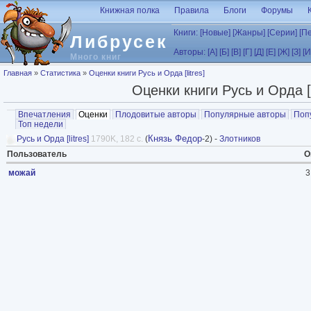
Перейти к основному содержанию
Книжная полка
Правила
Блоги
Форумы
Книги:
[Новые]
[Жанры]
[Серии]
[П
Либрусек
Авторы:
[А]
[Б]
[В]
[Г]
[Д]
[Е]
[Ж]
[З]
[И
Много книг
Вы здесь
Главная
»
Статистика
»
Оценки книги Русь и Орда [litres]
Оценки книги Русь и Орда [l
Главные вкладки
Впечатления
Оценки
(активная вкладка)
Плодовитые авторы
Популярные авторы
Поп
Топ недели
Князь Федор
Русь и Орда [litres]
1790K, 182 с.
(
-2) -
Злотников
Пользователь
О
можай
3