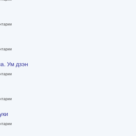
ентарии
ентарии
а. Ум дзэн
ентарии
ентарии
уки
ентарии