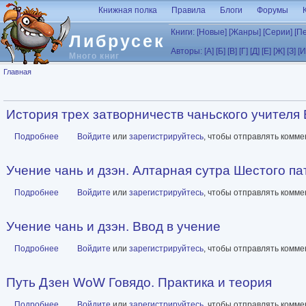
Перейти к основному содержанию
Книжная полка
Правила
Блоги
Форумы
Книги:
[Новые]
[Жанры]
[Серии]
[П
Либрусек
Авторы:
[А]
[Б]
[В]
[Г]
[Д]
[Е]
[Ж]
[З]
[И
Много книг
Вы здесь
Главная
История трех затворничеств чаньского учителя
Подробнее
о История трех затворничеств чаньского учителя Ваньсина
Войдите
или
зарегистрируйтесь
, чтобы отправлять комм
Учение чань и дзэн. Алтарная сутра Шестого п
Подробнее
о Учение чань и дзэн. Алтарная сутра Шестого патриарха
Войдите
или
зарегистрируйтесь
, чтобы отправлять комм
Учение чань и дзэн. Ввод в учение
Подробнее
о Учение чань и дзэн. Ввод в учение
Войдите
или
зарегистрируйтесь
, чтобы отправлять комм
Путь Дзен WoW Говядо. Практика и теория
Подробнее
о Путь Дзен WoW Говядо. Практика и теория
Войдите
или
зарегистрируйтесь
, чтобы отправлять комм