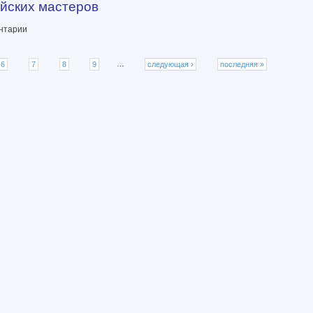
ийских мастеров
ров
ентарии
6
7
8
9
…
следующая ›
последняя »