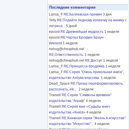
Последние комментарии
Larisa_F
RE:Беляевская премия
3 дня
Telly
RE:Подайте бедному копеечку на книжку с
литреса...
5 дней
epoost
RE:Древнейшая мудрость
1 неделя
epoost
RE:Чарльз Брокден Браун -
Wieland
1 неделя
nehug@cheaphub.net
RE:Ответственность.
1 неделя
nehug@cheaphub.net
RE:Доступ
1 неделя
Larisa_F
RE:Принцесса-бродяжка
1 неделя
Larisa_F
RE:Серия "Очень прикольная книга",
издательство Азбука-классика
1 неделя
Dead_Space
RE:Прошу переформатировать,
распознать, etc...
2 недели
Tramell
RE:Серия "Символы времени"
издательства "Аграф"
4 недели
Tramell
RE:Серия книг «Судьбы книг»
издательства «Книга»
4 недели
Tramell
RE:Книжная серия "Жизнь в искусстве"
издательство "Искусство"...
4 недели