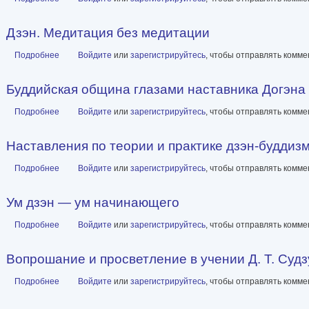
Дзэн. Медитация без медитации
Подробнее
о Дзэн. Медитация без медитации
Войдите
или
зарегистрируйтесь
, чтобы отправлять комм
Буддийская община глазами наставника Догэна
Подробнее
о Буддийская община глазами наставника Догэна
Войдите
или
зарегистрируйтесь
, чтобы отправлять комм
Наставления по теории и практике дзэн-буддизм
Подробнее
о Наставления по теории и практике дзэн-буддизма. Ум дзэн
Войдите
или
зарегистрируйтесь
, чтобы отправлять комм
Ум дзэн — ум начинающего
Подробнее
о Ум дзэн — ум начинающего
Войдите
или
зарегистрируйтесь
, чтобы отправлять комм
Вопрошание и просветление в учении Д. Т. Судз
Подробнее
о Вопрошание и просветление в учении Д. Т. Судзуки
Войдите
или
зарегистрируйтесь
, чтобы отправлять комм