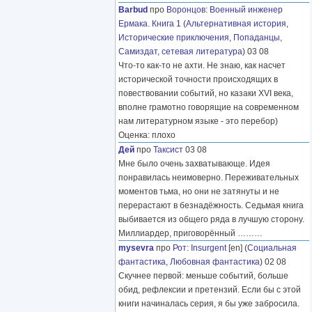
Barbud
про
Воронцов
:
Военный инженер
Ермака. Книга 1
(
Альтернативная история
,
Исторические приключения
,
Попаданцы
,
Самиздат, сетевая литература
) 03 08
Что-то как-то не ахти. Не знаю, как насчет
исторической точности происходящих в
повествовании событий, но казаки XVI века,
вполне грамотно говорящие на современном
нам литературном языке - это перебор)
Оценка: плохо
Дей
про
Таксист
03 08
Мне было очень захватывающе. Идея
понравилась неимоверно. Переживательных
моментов тьма, но они не затянуты и не
перерастают в безнадёжность. Седьмая книга
выбивается из общего ряда в лучшую сторону.
Миллиардер, приговорённый
………
mysevra
про
Рот
:
Insurgent
[en] (
Социальная
фантастика
,
Любовная фантастика
) 02 08
Скучнее первой: меньше событий, больше
обид, рефлексии и претензий. Если бы с этой
книги начиналась серия, я бы уже забросила.