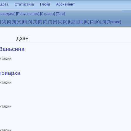
Карта
Статистика
Глюки
Абонемент
ериодика]
[Популярные]
[Страны]
[Теги]
]
[Й]
[К]
[Л]
[М]
[Н]
[О]
[П]
[Р]
[С]
[Т]
[У]
[Ф]
[Х]
[Ц]
[Ч]
[Ш]
[Щ]
[Э]
[Ю]
[Я]
[Прочее]
дзэн
 Ваньсина
ентарии
атриарха
ентарии
ентарии
ентарии