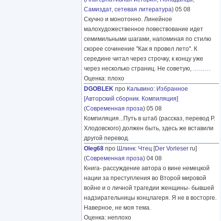
Самиздат, сетевая литература
) 05 08
Скучно и монотонно. Линейное
малохудожественное повествование идет
семимильными шагами, напоминая по стилю
скорее сочинение "Как я провел лето". К
середине читал через строчку, к концу уже
через несколько страниц. Не советую,
………
Оценка: плохо
DGOBLEK
про
Кальвино
:
Избранное
[Авторский сборник. Компиляция]
(
Современная проза
) 05 08
Компиляция...Путь в штаб (рассказ, перевод Р.
Хлодовского) должен быть, здесь же вставили
другой перевод.
Oleg68
про
Шлинк
:
Чтец
[
Der Vorleser
ru]
(
Современная проза
) 04 08
Книга- рассуждение автора о вине немецкой
нации за преступления во Второй мировой
войне и о личной трагедии женщины- бывшей
надзирательницы концлагеря. Я не в восторге.
Наверное, не моя тема.
Оценка: неплохо