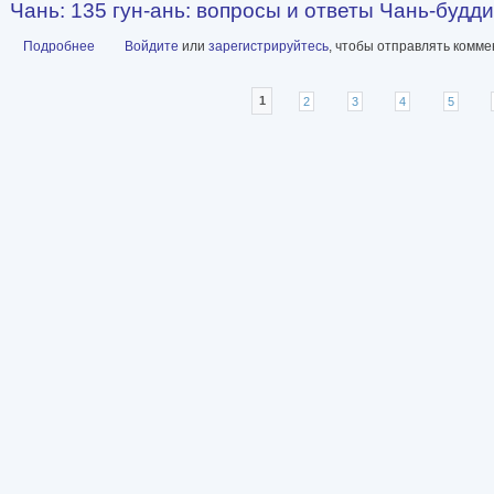
Чань: 135 гун-ань: вопросы и ответы Чань-будд
Подробнее
о Чань: 135 гун-ань: вопросы и ответы Чань-буддийских масте
Войдите
или
зарегистрируйтесь
, чтобы отправлять комм
Страницы
1
2
3
4
5