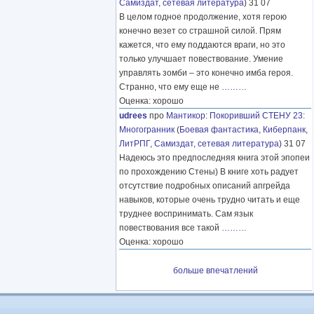
Самиздат, сетевая литература
) 31 07
В целом годное продолжение, хотя герою
конечно везет со страшной силой. Прям
кажется, что ему поддаются враги, но это
только улучшает повествование. Умение
управлять зомби – это конечно имба героя.
Странно, что ему еще не
………
Оценка: хорошо
udrees
про
Мантикор
:
Покоривший СТЕНУ 23:
Многогранник
(
Боевая фантастика
,
Киберпанк
,
ЛитРПГ
,
Самиздат, сетевая литература
) 31 07
Надеюсь это предпоследняя книга этой эпопеи
по прохождению Стены) В книге хоть радует
отсутствие подробных описаний апгрейда
навыков, которые очень трудно читать и еще
труднее воспринимать. Сам язык
повествования все такой
………
Оценка: хорошо
больше впечатлений