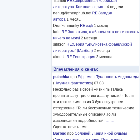
Tramell
RE:Современная корейская
литература. Книжная серия...
4 недели
nehug@cheaphub.net
RE:Загадка
автора
1 месяц
Drunkenmunky
RE:/sql/
1 месяц
larin
RE:Заплатила, а абонемента нет и скачать
ничего не могу!
2 месяца
sibkron
RE:Серия "Библиотека французской
литературы" (Макбел)
2 месяца
akorish
RE:Регистрация
3 месяца
Впечатления о книгах
pulochka
про
Ефремов
:
Туманность Андромеды
(
Научная фантастика
) 07 08
Несколько раз в своей жизни пыталась
прочитать эту трилогию и......ну никак.! - То ли
эти краткие имена из 3 букв, внутренее
отторжение ! То ли бесконечные технические
зубодробительные описания.То ли
живописания подробностей
………
Оценка: нечитаемо
Barbud
про
Соловей
:
Линия иной судьбы
(
Альтернативная история
,
Попаданцы
,