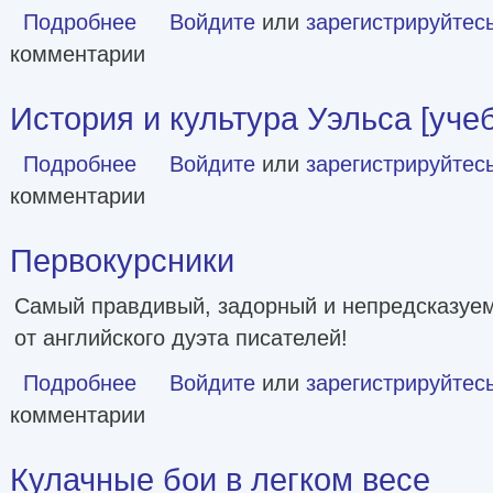
Подробнее
о Проклятие Оффорд-холла [litres]
Войдите
или
зарегистрируйтес
комментарии
История и культура Уэльса [уче
Подробнее
о История и культура Уэльса [учебное пособие]
Войдите
или
зарегистрируйтес
комментарии
Первокурсники
Самый правдивый, задорный и непредсказуем
от английского дуэта писателей!
Подробнее
о Первокурсники
Войдите
или
зарегистрируйтес
комментарии
Кулачные бои в легком весе