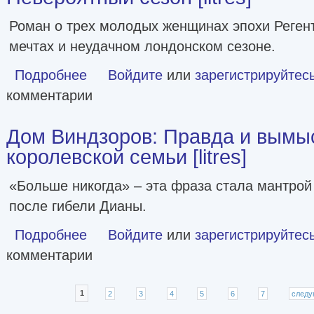
Роман о трех молодых женщинах эпохи Регент
мечтах и неудачном лондонском сезоне.
Подробнее
о Невероятный сезон [litres]
Войдите
или
зарегистрируйтес
комментарии
Дом Виндзоров: Правда и вымы
королевской семьи [litres]
«Больше никогда» – эта фраза стала мантрой
после гибели Дианы.
Подробнее
о Дом Виндзоров: Правда и вымысел о жизни королевской 
Войдите
или
зарегистрируйтес
комментарии
Страницы
1
2
3
4
5
6
7
следу