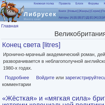
Перейти к основному содержанию
Книжная полка
Правила
Блоги
Форумы
Книги:
[Новые]
[Жанры]
[Серии]
[П
Либрусек
Авторы:
[А]
[Б]
[В]
[Г]
[Д]
[Е]
[Ж]
[З]
[И
Много книг
Вы здесь
Главная
Великобритани
Конец света [litres]
Иронично-мрачный академический роман, дей
разворачивается в неблагополучной английск
1980-х годах.
Подробнее
о Конец света [litres]
Войдите
или
зарегистрируйтес
комментарии
«Жёсткая» и «мягкая сила» брит
истории колониальной политики