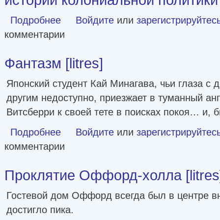
Подробнее
о «Жёсткая» и «мягкая сила» британского льва. Из ист
Войдите
или
зарегистрируйтес
комментарии
Фантазм [litres]
Японский студент Кай Минагава, чьи глаза с д
другим недоступно, приезжает в туманный ан
Витсберри к своей тете в поисках покоя… и, 
Подробнее
о Фантазм [litres]
Войдите
или
зарегистрируйтес
комментарии
Проклятие Оффорд-холла [litres
Гостевой дом Оффорд всегда был в центре вн
достигло пика.