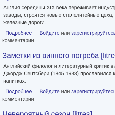
Англия середины XIX века переживает индуст
заводы, строятся новые сталелитейные цеха
железные дороги.
Подробнее
о Кулачные бои в легком весе
Войдите
или
зарегистрируйтес
комментарии
Заметки из винного погреба [litre
Английский филолог и литературный критик в
Джордж Сентсбери (1845-1933) прославился к
напитках.
Подробнее
о Заметки из винного погреба [litres]
Войдите
или
зарегистрируйтес
комментарии
Невероятный сезон [litres]