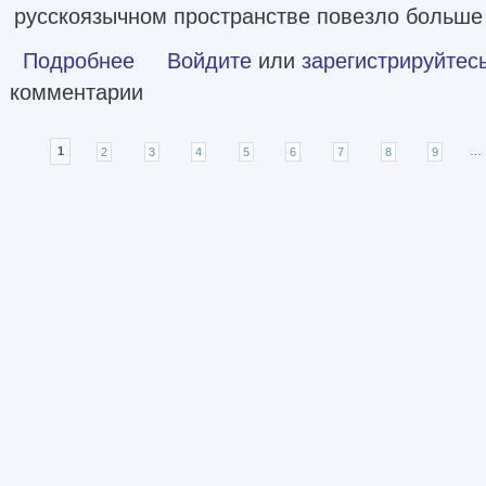
русскоязычном пространстве повезло больше м
Подробнее
о Творческий отпуск. Рыцарский роман [litres]
Войдите
или
зарегистрируйтес
комментарии
Страницы
1
2
3
4
5
6
7
8
9
…