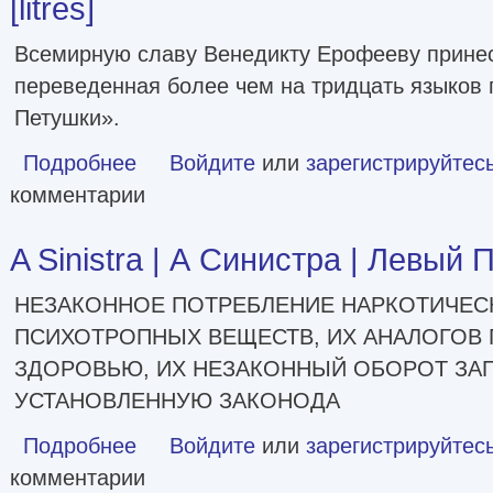
[litres]
Всемирную славу Венедикту Ерофееву принес
переведенная более чем на тридцать языков
Петушки».
Подробнее
о «Москва – Петушки» и другие произведения [litres]
Войдите
или
зарегистрируйтес
комментарии
A Sinistra | А Синистра | Левый 
НЕЗАКОННОЕ ПОТРЕБЛЕНИЕ НАРКОТИЧЕСК
ПСИХОТРОПНЫХ ВЕЩЕСТВ, ИХ АНАЛОГОВ 
ЗДОРОВЬЮ, ИХ НЕЗАКОННЫЙ ОБОРОТ ЗАП
УСТАНОВЛЕННУЮ ЗАКОНОДА
Подробнее
о A Sinistra | А Синистра | Левый Путь
Войдите
или
зарегистрируйтес
комментарии