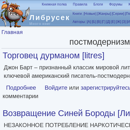
Перейти к основному содержанию
Книжная полка
Правила
Блоги
Форумы
Книги:
[Новые]
[Жанры]
[Серии]
[П
Либрусек
Авторы:
[А]
[Б]
[В]
[Г]
[Д]
[Е]
[Ж]
[З]
[И
Много книг
Вы здесь
Главная
постмодернизм
Торговец дурманом [litres]
Джон Барт – признанный классик мировой лит
ключевой американский писатель-постмодерн
Подробнее
о Торговец дурманом [litres]
Войдите
или
зарегистрируйтес
комментарии
Возвращение Синей Бороды [Ли
НЕЗАКОННОЕ ПОТРЕБЛЕНИЕ НАРКОТИЧЕСК