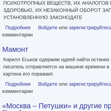
ПСИХОТРОПНЫХ ВЕЩЕСТВ, ИХ АНАЛОГОВ 
ЗДОРОВЬЮ, ИХ НЕЗАКОННЫЙ ОБОРОТ ЗАП
УСТАНОВЛЕННУЮ ЗАКОНОДАТЕ
Подробнее
о Возвращение Синей Бороды [Литрес]
Войдите
или
зарегистрируйтес
комментарии
Мамонт
Кирилл Еськов одержим идеей найти останки
писатель отправляется на машине времени в 
картина его поражает.
Подробнее
о Мамонт
Войдите
или
зарегистрируйтес
комментарии
«Москва – Петушки» и другие п