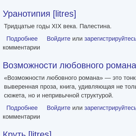
Уранотипия [litres]
Тридцатые годы XIX века. Палестина.
Подробнее
о Уранотипия [litres]
Войдите
или
зарегистрируйтес
комментарии
Возможности любовного роман
«Возможности любовного романа» — это тонк
выверенная проза, книга, удивляющая не тол
сюжета, но и непривычной структурой.
Подробнее
о Возможности любовного романа
Войдите
или
зарегистрируйтес
комментарии
Круть [litres]