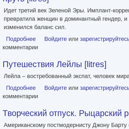
Идет третий век Зеленой Эры. Имплант-корре
превратила женщин в доминантный гендер, и 
изменился баланс сил.
Подробнее
о Круть [litres]
Войдите
или
зарегистрируйтес
комментарии
Путешествия Лейлы [litres]
Лейла – востребованный экспат, человек мир
Подробнее
о Путешествия Лейлы [litres]
Войдите
или
зарегистрируйтес
комментарии
Творческий отпуск. Рыцарский ро
Американскому постмодернисту Джону Барту (