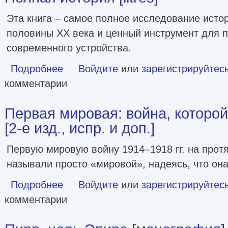
Эта книга – самое полное исследование исто
половины ХХ века и ценный инструмент для 
современного устройства.
Подробнее
о Европа после Второй Мировой. 1945-2005 гг. Полная ист
Войдите
или
зарегистрируйтес
комментарии
Первая мировая: война, которой
[2-е изд., испр. и доп.]
Первую мировую войну 1914–1918 гг. на прот
называли просто «мировой», надеясь, что она
Подробнее
о Первая мировая: война, которой могло не быть [2-е изд.
Войдите
или
зарегистрируйтес
комментарии