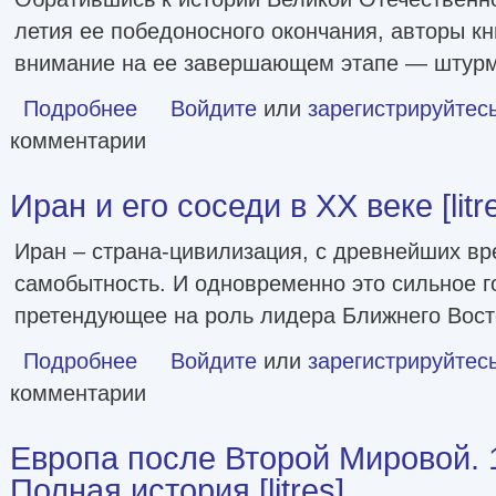
летия ее победоносного окончания, авторы к
внимание на ее завершающем этапе — штур
Подробнее
о Воспоминания участников штурма Берлина [2-е изд., п
Войдите
или
зарегистрируйтес
комментарии
Иран и его соседи в XX веке [litr
Иран – страна-цивилизация, с древнейших в
самобытность. И одновременно это сильное г
претендующее на роль лидера Ближнего Вост
Подробнее
о Иран и его соседи в XX веке [litres]
Войдите
или
зарегистрируйтес
комментарии
Европа после Второй Мировой. 1
Полная история [litres]