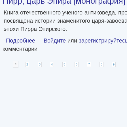
Пирр, царь Эпира [монография]
Книга отечественного ученого-антиковеда, пр
посвящена истории знаменитого царя-завоев
эпохи Пирра Эпирского.
Подробнее
о Пирр, царь Эпира [монография]
Войдите
или
зарегистрируйтес
комментарии
Страницы
1
2
3
4
5
6
7
8
9
…