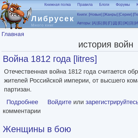
Перейти к основному содержанию
Книжная полка
Правила
Блоги
Форумы
Книги:
[Новые]
[Жанры]
[Серии]
[П
Либрусек
Авторы:
[А]
[Б]
[В]
[Г]
[Д]
[Е]
[Ж]
[З]
[И
Много книг
Вы здесь
Главная
история войн
Война 1812 года [litres]
Отечественная война 1812 года считается об
жителей Российской империи, от высшего ком
партизан.
Подробнее
о Война 1812 года [litres]
Войдите
или
зарегистрируйтес
комментарии
Женщины в бою