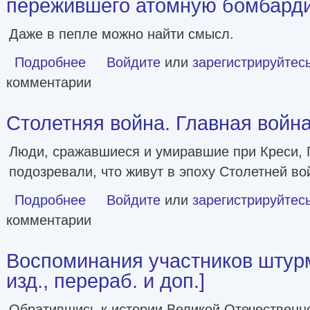
пережившего атомную бомбардиро
Даже в пепле можно найти смысл.
Подробнее
о Песнь Нагасаки. История Такаси Нагаи, пережившего а
Войдите
или
зарегистрируйтес
комментарии
Столетняя война. Главная войн
Люди, сражавшиеся и умиравшие при Креси, П
подозревали, что живут в эпоху Столетней во
Подробнее
о Столетняя война. Главная война Средневековья
Войдите
или
зарегистрируйтес
комментарии
Воспоминания участников штурм
изд., перераб. и доп.]
Обратившись к истории Великой Отечественно