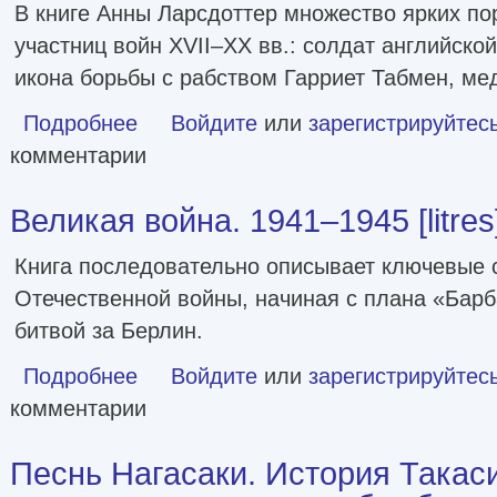
В книге Анны Ларсдоттер множество ярких п
участниц войн XVII–XX вв.: солдат английско
икона борьбы с рабством Гарриет Табмен, ме
Подробнее
о Женщины в бою
Войдите
или
зарегистрируйтес
комментарии
Великая война. 1941–1945 [litres
Книга последовательно описывает ключевые 
Отечественной войны, начиная с плана «Барб
битвой за Берлин.
Подробнее
о Великая война. 1941–1945 [litres]
Войдите
или
зарегистрируйтес
комментарии
Песнь Нагасаки. История Такаси