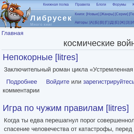
Перейти к основному содержанию
Книжная полка
Правила
Блоги
Форумы
Книги:
[Новые]
[Жанры]
[Серии]
[П
Либрусек
Авторы:
[А]
[Б]
[В]
[Г]
[Д]
[Е]
[Ж]
[З]
[И
Много книг
Вы здесь
Главная
космические вой
Непокорные [litres]
Заключительный роман цикла «Устремленная 
Подробнее
о Непокорные [litres]
Войдите
или
зарегистрируйтес
комментарии
Игра по чужим правилам [litres]
Когда ты едва перешагнул порог совершеннол
спасение человечества от катастрофы, перед