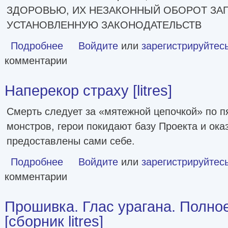
ЗДОРОВЬЮ, ИХ НЕЗАКОННЫЙ ОБОРОТ ЗАП
УСТАНОВЛЕННУЮ ЗАКОНОДАТЕЛЬСТВ
Подробнее
о Жук Джек Баррон. Солариане [сборник litres]
Войдите
или
зарегистрируйтес
комментарии
Наперекор страху [litres]
Смерть следует за «мятежной цепочкой» по п
монстров, герои покидают базу Проекта и ок
предоставлены сами себе.
Подробнее
о Наперекор страху [litres]
Войдите
или
зарегистрируйтес
комментарии
Прошивка. Глас урагана. Полно
[сборник litres]