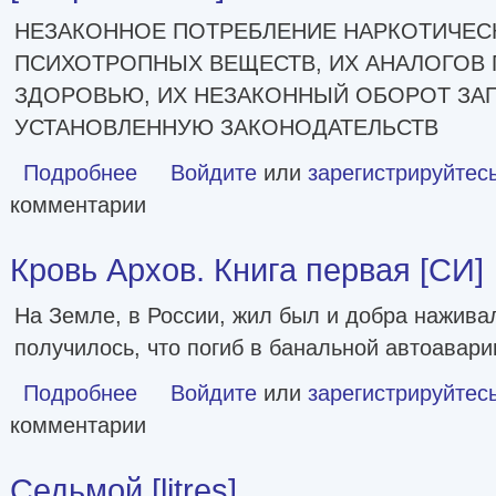
НЕЗАКОННОЕ ПОТРЕБЛЕНИЕ НАРКОТИЧЕСК
ПСИХОТРОПНЫХ ВЕЩЕСТВ, ИХ АНАЛОГОВ 
ЗДОРОВЬЮ, ИХ НЕЗАКОННЫЙ ОБОРОТ ЗАП
УСТАНОВЛЕННУЮ ЗАКОНОДАТЕЛЬСТВ
Подробнее
о Прошивка. Глас урагана. Полное издание [сборник litre
Войдите
или
зарегистрируйтес
комментарии
Кровь Архов. Книга первая [СИ]
На Земле, в России, жил был и добра наживал
получилось, что погиб в банальной автоавари
Подробнее
о Кровь Архов. Книга первая [СИ]
Войдите
или
зарегистрируйтес
комментарии
Седьмой [litres]