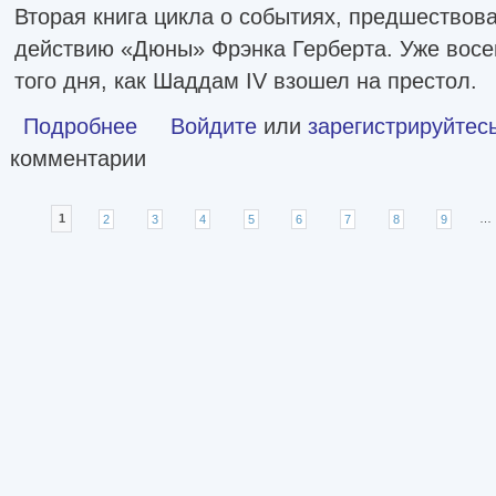
Вторая книга цикла о событиях, предшество
действию «Дюны» Фрэнка Герберта. Уже восе
того дня, как Шаддам IV взошел на престол.
Подробнее
о Дюна: Дом Харконненов [litres]
Войдите
или
зарегистрируйтес
комментарии
Страницы
1
2
3
4
5
6
7
8
9
…