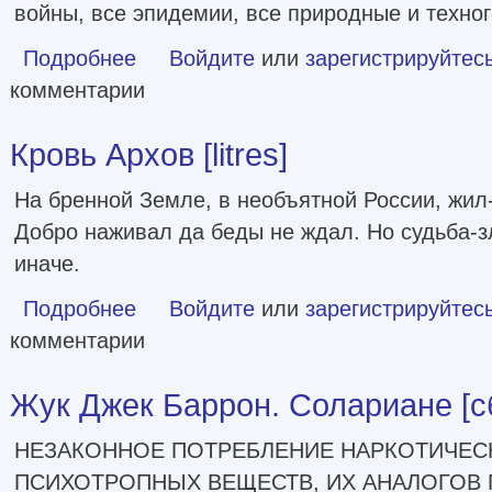
войны, все эпидемии, все природные и техног
Подробнее
о Игра по чужим правилам [litres]
Войдите
или
зарегистрируйтес
комментарии
Кровь Архов [litres]
На бренной Земле, в необъятной России, жил
Добро наживал да беды не ждал. Но судьба-
иначе.
Подробнее
о Кровь Архов [litres]
Войдите
или
зарегистрируйтес
комментарии
Жук Джек Баррон. Солариане [сбо
НЕЗАКОННОЕ ПОТРЕБЛЕНИЕ НАРКОТИЧЕСК
ПСИХОТРОПНЫХ ВЕЩЕСТВ, ИХ АНАЛОГОВ 