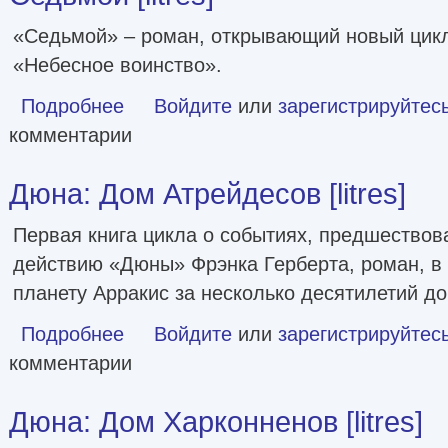
«Седьмой» – роман, открывающий новый цикл
«Небесное воинство».
Подробнее
о Седьмой [litres]
Войдите
или
зарегистрируйтес
комментарии
Дюна: Дом Атрейдесов [litres]
Первая книга цикла о событиях, предшество
действию «Дюны» Фрэнка Герберта, роман, в
планету Арракис за несколько десятилетий до
Подробнее
о Дюна: Дом Атрейдесов [litres]
Войдите
или
зарегистрируйтес
комментарии
Дюна: Дом Харконненов [litres]