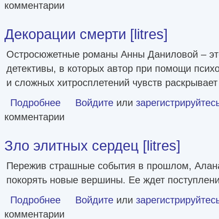
комментарии
Декорации смерти [litres]
Остросюжетные романы Анны Даниловой – эт
детективы, в которых автор при помощи псих
и сложных хитросплетений чувств раскрывает
Подробнее
о Декорации смерти [litres]
Войдите
или
зарегистрируйтес
комментарии
Зло элитных сердец [litres]
Пережив страшные события в прошлом, Алан
покорять новые вершины. Ее ждет поступлени
Подробнее
о Зло элитных сердец [litres]
Войдите
или
зарегистрируйтес
комментарии