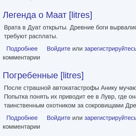
Легенда о Маат [litres]
Врата в Дуат открыты. Древние боги вырвалис
требуют расплаты.
Подробнее
о Легенда о Маат [litres]
Войдите
или
зарегистрируйтес
комментарии
Погребенные [litres]
После страшной автокатастрофы Анику муча
Попытка понять их приводит ее в Лувр, где он
таинственным охотником за сокровищами Дре
Подробнее
о Погребенные [litres]
Войдите
или
зарегистрируйтес
комментарии