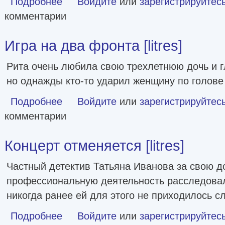
Подробнее
Войдите
или
зарегистрируйтес
комментарии
Игра на два фронта [litres]
Рита очень любила свою трехлетнюю дочь и гл
но однажды кто-то ударил женщину по голове 
Подробнее
о Игра на два фронта [litres]
Войдите
или
зарегистрируйтес
комментарии
Концерт отменяется [litres]
Частный детектив Татьяна Иванова за свою д
профессиональную деятельность расследовал
никогда ранее ей для этого не приходилось 
Подробнее
о Концерт отменяется [litres]
Войдите
или
зарегистрируйтес