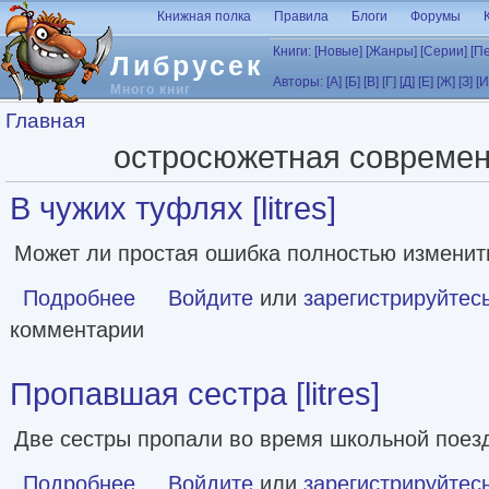
Перейти к основному содержанию
Книжная полка
Правила
Блоги
Форумы
Книги:
[Новые]
[Жанры]
[Серии]
[П
Либрусек
Авторы:
[А]
[Б]
[В]
[Г]
[Д]
[Е]
[Ж]
[З]
[И
Много книг
Вы здесь
Главная
остросюжетная современ
В чужих туфлях [litres]
Может ли простая ошибка полностью изменит
Подробнее
о В чужих туфлях [litres]
Войдите
или
зарегистрируйтес
комментарии
Пропавшая сестра [litres]
Две сестры пропали во время школьной поезд
Подробнее
о Пропавшая сестра [litres]
Войдите
или
зарегистрируйтес