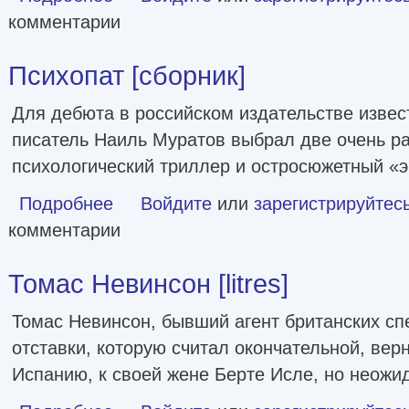
комментарии
Психопат [сборник]
Для дебюта в российском издательстве извес
писатель Наиль Муратов выбрал две очень ра
психологический триллер и остросюжетный «
Подробнее
о Психопат [сборник]
Войдите
или
зарегистрируйтес
комментарии
Томас Невинсон [litres]
Томас Невинсон, бывший агент британских сп
отставки, которую считал окончательной, вер
Испанию, к своей жене Берте Исле, но неожи
о Томас Невинсон [litres]