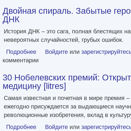
Двойная спираль. Забытые геро
ДНК
История ДНК – это сага, полная блестящих на
невероятных случайностей, грубых ошибок.
Подробнее
о Двойная спираль. Забытые герои сражения за ДНК
Войдите
или
зарегистрируйтес
комментарии
30 Нобелевских премий: Откры
медицину [litres]
Самая известная и почетная в мире премия –
ежегодно присуждается за выдающиеся научн
революционные изобретения, вклад в культур
Подробнее
о 30 Нобелевских премий: Открытия, изменившие медицин
Войдите
или
зарегистрируйтес