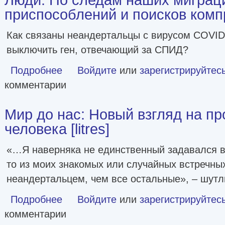
приспособлений и поисков компро
Как связаны неандертальцы с вирусом COVI
выключить ген, отвечающий за СПИД?
Подробнее
о Люди. По следам наших миграций, приспособлений и по
Войдите
или
зарегистрируйтес
комментарии
Мир до нас: Новый взгляд на п
человека [litres]
«…Я наверняка не единственный задавался в
то из моих знакомых или случайных встречн
неандертальцем, чем все остальные», – шутл
Подробнее
о Мир до нас: Новый взгляд на происхождение человека [l
Войдите
или
зарегистрируйтес
комментарии