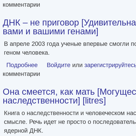
комментарии
ДНК – не приговор [Удивительн
вами и вашими генами]
В апреле 2003 года ученые впервые смогли 
геном человека.
Подробнее
о ДНК – не приговор [Удивительная связь между вами и
Войдите
или
зарегистрируйтес
комментарии
Она смеется, как мать [Могуще
наследственности] [litres]
Книга о наследственности и человеческом н
смысле. Речь идет не просто о последователь
ядерной ДНК.