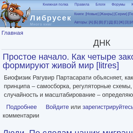
Перейти к основному содержанию
Книжная полка
Правила
Блоги
Форумы
Книги:
[Новые]
[Жанры]
[Серии]
[П
Либрусек
Авторы:
[А]
[Б]
[В]
[Г]
[Д]
[Е]
[Ж]
[З]
[И
Много книг
Вы здесь
Главная
ДНК
Простое начало. Как четыре за
формируют живой мир [litres]
Биофизик Рагувир Партасарати объясняет, ка
принципа – самосборка, регуляторные схемы,
случайность и масштабирование – определяют
Подробнее
о Простое начало. Как четыре закона физики формируют 
Войдите
или
зарегистрируйтес
комментарии
Люди. По следам наших миграц