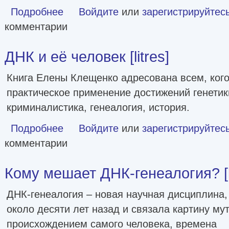
Подробнее
о Она смеется, как мать [Могущество и причуды наследств
Войдите
или
зарегистрируйтес
комментарии
ДНК и её человек [litres]
Книга Елены Клещенко адресована всем, кого
практическое применение достижений генетики
криминалистика, генеалогия, история.
Подробнее
о ДНК и её человек [litres]
Войдите
или
зарегистрируйтес
комментарии
Кому мешает ДНК-генеалогия? [li
ДНК-генеалогия – новая научная дисциплина,
около десяти лет назад и связала картину му
происхождением самого человека, времена