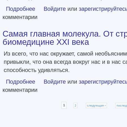
Подробнее
о Кому мешает ДНК-генеалогия? [litres]
Войдите
или
зарегистрируйтес
комментарии
Самая главная молекула. От ст
биомедицине XXI века
Из всего, что нас окружает, самой необъясни
привыкли, что она всегда вокруг нас и в нас 
способность удивляться.
Подробнее
о Самая главная молекула. От структуры ДНК к биомеди
Войдите
или
зарегистрируйтес
комментарии
Страницы
1
2
следующая ›
послед