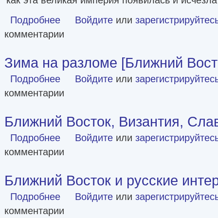
Подробнее
о Ассирия. Жизнь и смерть древней империи
Войдите
или
зарегистрируйтес
комментарии
Зима на разломе [Ближний Восто
Подробнее
о Зима на разломе [Ближний Восток, 1993-94]
Войдите
или
зарегистрируйтес
комментарии
Ближний Восток, Византия, Сла
Подробнее
о Ближний Восток, Византия, Славяне
Войдите
или
зарегистрируйтес
комментарии
Ближний Восток и русские инте
Подробнее
о Ближний Восток и русские интересы [СИ]
Войдите
или
зарегистрируйтес
комментарии