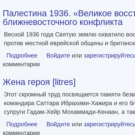
Палестина 1936. «Великое восс
ближневосточного конфликта
Весной 1936 года Святую землю охватило во
против местной еврейской общины и британск
Подробнее
о Палестина 1936. «Великое восстание» и корни ближн
Войдите
или
зарегистрируйтес
комментарии
Жена героя [litres]
Этот скромный труд посвящается памяти бе
командира Саттара Ибрахими-Хажира и его б
супруги Гадам-Хейр Мохаммади-Кенаан, а та
Подробнее
о Жена героя [litres]
Войдите
или
зарегистрируйтес
комментарии