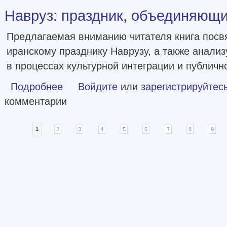
Навруз: праздник, объединяющий
Предлагаемая вниманию читателя книга пос
иранскому празднику Наврузу, а также анализ
в процессах культурной интеграции и публичн
Подробнее
о Навруз: праздник, объединяющий народы [litres]
Войдите
или
зарегистрируйтес
комментарии
Страницы
1
2
3
4
5
6
7
8
9