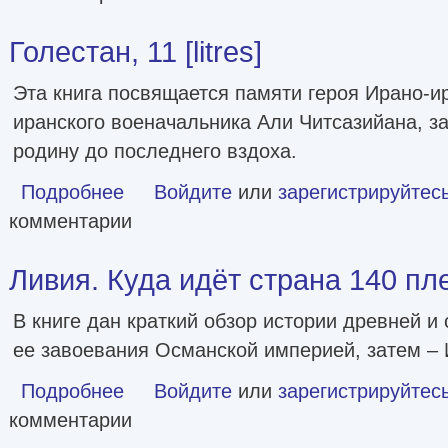
Голестан, 11 [litres]
Эта книга посвящается памяти героя Ирано-и
иранского военачальника Али Читсазийана, 
родину до последнего вздоха.
Подробнее
о Голестан, 11 [litres]
Войдите
или
зарегистрируйтес
комментарии
Ливия. Куда идёт страна 140 плем
В книге дан краткий обзор истории древней и
ее завоевания Османской империей, затем – 
Подробнее
о Ливия. Куда идёт страна 140 племён? [litres]
Войдите
или
зарегистрируйтес
комментарии