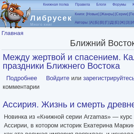
Перейти к основному содержанию
Книжная полка
Правила
Блоги
Форумы
Книги:
[Новые]
[Жанры]
[Серии]
[П
Либрусек
Авторы:
[А]
[Б]
[В]
[Г]
[Д]
[Е]
[Ж]
[З]
[И
Много книг
Вы здесь
Главная
Ближний Восто
Между жертвой и спасением. Ка
праздники Ближнего Востока
Подробнее
о Между жертвой и спасением. Календари и праздники 
Войдите
или
зарегистрируйтес
комментарии
Ассирия. Жизнь и смерть древн
Новинка из «Книжной серии Arzamas» — курс 
Ассирии, в котором историк Екатерина Маркин
как эта великая империя появилась и исчезла