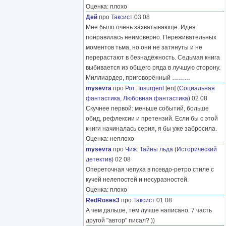
Оценка: плохо
Дей
про
Таксист
03 08
Мне было очень захватывающе. Идея
понравилась неимоверно. Переживательных
моментов тьма, но они не затянуты и не
перерастают в безнадёжность. Седьмая книга
выбивается из общего ряда в лучшую сторону.
Миллиардер, приговорённый
………
mysevra
про
Рот
:
Insurgent
[en] (
Социальная
фантастика
,
Любовная фантастика
) 02 08
Скучнее первой: меньше событий, больше
обид, рефлексии и претензий. Если бы с этой
книги начиналась серия, я бы уже забросила.
Оценка: неплохо
mysevra
про
Чиж
:
Тайны льда
(
Исторический
детектив
) 02 08
Опереточная чепуха в псевдо-ретро стиле с
кучей нелепостей и несуразностей.
Оценка: плохо
RedRoses3
про
Таксист
01 08
А чем дальше, тем лучше написано. 7 часть
другой "автор" писал? ))