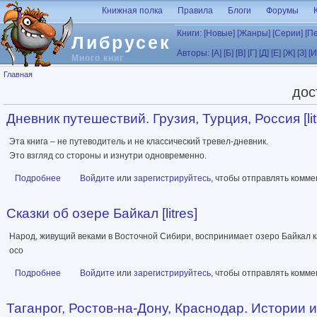
Перейти к основному содержанию
Книжная полка
Правила
Блоги
Форумы
Книги:
[Новые]
[Жанры]
[Серии]
[П
Либрусек
Авторы:
[А]
[Б]
[В]
[Г]
[Д]
[Е]
[Ж]
[З]
[И
Много книг
Вы здесь
Главная
дос
Дневник путешествий. Грузия, Турция, Россия [lit
Эта книга – не путеводитель и не классический тревел-дневник.
Это взгляд со стороны и изнутри одновременно.
Подробнее
о Дневник путешествий. Грузия, Турция, Россия [litres]
Войдите
или
зарегистрируйтесь
, чтобы отправлять комм
Сказки об озере Байкал [litres]
Народ, живущий веками в Восточной Сибири, воспринимает озеро Байкал как
осо
Подробнее
о Сказки об озере Байкал [litres]
Войдите
или
зарегистрируйтесь
, чтобы отправлять комм
Таганрог, Ростов-на-Дону, Краснодар. Истории и 