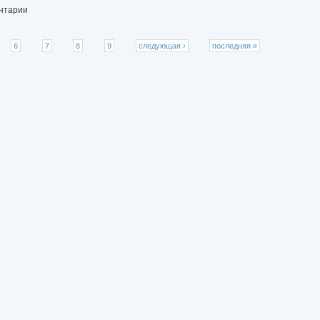
ентарии
6
7
8
9
следующая ›
последняя »