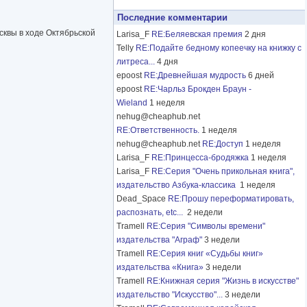
Последние комментарии
сквы в ходе Октябрьской
Larisa_F
RE:Беляевская премия
2 дня
Telly
RE:Подайте бедному копеечку на книжку с
литреса...
4 дня
epoost
RE:Древнейшая мудрость
6 дней
epoost
RE:Чарльз Брокден Браун -
Wieland
1 неделя
nehug@cheaphub.net
RE:Ответственность.
1 неделя
nehug@cheaphub.net
RE:Доступ
1 неделя
Larisa_F
RE:Принцесса-бродяжка
1 неделя
Larisa_F
RE:Серия "Очень прикольная книга",
издательство Азбука-классика
1 неделя
Dead_Space
RE:Прошу переформатировать,
распознать, etc...
2 недели
Tramell
RE:Серия "Символы времени"
издательства "Аграф"
3 недели
Tramell
RE:Серия книг «Судьбы книг»
издательства «Книга»
3 недели
Tramell
RE:Книжная серия "Жизнь в искусстве"
издательство "Искусство"...
3 недели