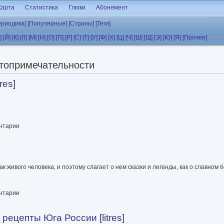
Карта
Статистика
Глюки
Абонемент
ериодика]
[Популярные]
[Страны]
[Теги]
]
[Й]
[К]
[Л]
[М]
[Н]
[О]
[П]
[Р]
[С]
[Т]
[У]
[Ф]
[Х]
[Ц]
[Ч]
[Ш]
[Щ]
[Э]
[Ю]
[Я]
[Прочее]
топримечательности
res]
ентарии
 живого человека, и поэтому слагает о нем сказки и легенды, как о славном
ентарии
рецепты Юга России [litres]