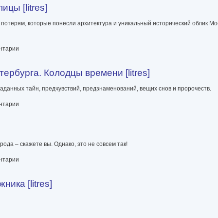
цы [litres]
потерям, которые понесли архитектура и уникальный исторический облик Мо
ентарии
рбурга. Колодцы времени [litres]
аданных тайн, предчувствий, предзнаменований, вещих снов и пророчеств.
дцы времени [litres]
ентарии
ода – скажете вы. Однако, это не совсем так!
ентарии
ика [litres]