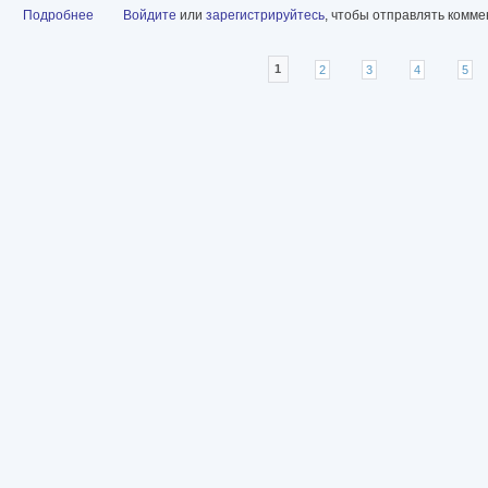
Подробнее
о R.I.P. Всемирная история кладбищ глазами художника [litres]
Войдите
или
зарегистрируйтесь
, чтобы отправлять комм
Страницы
1
2
3
4
5