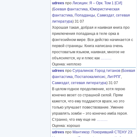
udrees
про
Лисицин
:
Я – Орк. Том 1 [СИ]
(
Боевая фантастика
,
Юмористическая
фантастика
,
Попаданцы
,
Самиздат, сетевая
литература
) 31 07
Хорошая такая, добрая и наивная книга про
приключения попаданца в теле орка в
фэнтезийном мире. Все действо начинается с
первой страницы. Книга написана очень
простоватым языком, наивная, многое не
объясняется, ну и плюс как
………
Оценка: неплохо
udrees
про
Сугралинов
:
Город титанов
(
Боевая
фантастика
,
Постапокалипсис
,
ЛитРПГ
,
Самиздат, сетевая литература
) 31 07
В целом годное продолжение, хотя герою
конечно везет со страшной силой. Прям
кажется, что ему поддаются враги, но это
только улучшает повествование. Умение
управлять зомби – это конечно имба героя.
Странно, что ему еще не
………
Оценка: хорошо
udrees
про
Мантикор
:
Покоривший СТЕНУ 23: