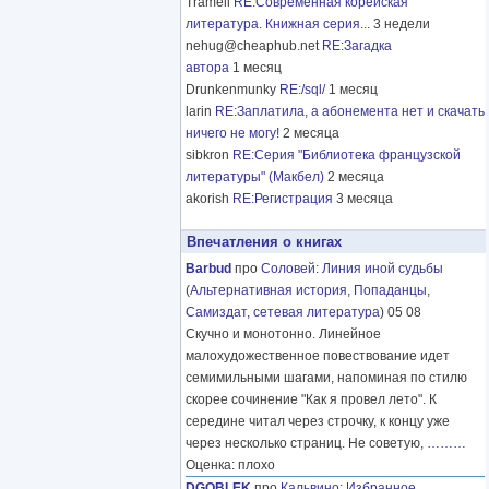
Tramell
RE:Современная корейская
литература. Книжная серия...
3 недели
nehug@cheaphub.net
RE:Загадка
автора
1 месяц
Drunkenmunky
RE:/sql/
1 месяц
larin
RE:Заплатила, а абонемента нет и скачать
ничего не могу!
2 месяца
sibkron
RE:Серия "Библиотека французской
литературы" (Макбел)
2 месяца
akorish
RE:Регистрация
3 месяца
Впечатления о книгах
Barbud
про
Соловей
:
Линия иной судьбы
(
Альтернативная история
,
Попаданцы
,
Самиздат, сетевая литература
) 05 08
Скучно и монотонно. Линейное
малохудожественное повествование идет
семимильными шагами, напоминая по стилю
скорее сочинение "Как я провел лето". К
середине читал через строчку, к концу уже
через несколько страниц. Не советую,
………
Оценка: плохо
DGOBLEK
про
Кальвино
:
Избранное