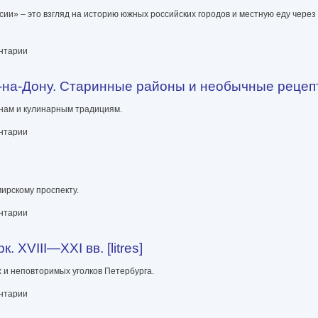
ссии» – это взгляд на историю южных российских городов и местную еду чер
оссии [litres]
ентарии
на-Дону. Старинные районы и необычные рецепты 
нам и кулинарным традициям.
ринные районы и необычные рецепты [litres]
ентарии
ирскому проспекту.
ентарии
XVIII—XXI вв. [litres]
 и неповторимых уголков Петербурга.
 [litres]
ентарии