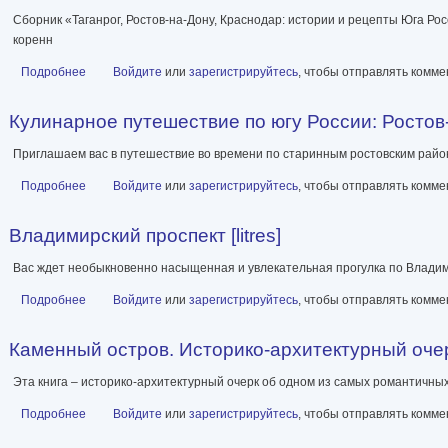
Сборник «Таганрог, Ростов-на-Дону, Краснодар: истории и рецепты Юга Ро
коренн
Подробнее
о Таганрог, Ростов-на-Дону, Краснодар. Истории и рецепты Юга Р
Войдите
или
зарегистрируйтесь
, чтобы отправлять комм
Кулинарное путешествие по югу России: Ростов-
Приглашаем вас в путешествие во времени по старинным ростовским райо
Подробнее
о Кулинарное путешествие по югу России: Ростов-на-Дону. Ста
Войдите
или
зарегистрируйтесь
, чтобы отправлять комм
Владимирский проспект [litres]
Вас ждет необыкновенно насыщенная и увлекательная прогулка по Владим
Подробнее
о Владимирский проспект [litres]
Войдите
или
зарегистрируйтесь
, чтобы отправлять комм
Каменный остров. Историко-архитектурный очерк. 
Эта книга – историко-архитектурный очерк об одном из самых романтичных
Подробнее
о Каменный остров. Историко-архитектурный очерк. XVIII—XXI вв.
Войдите
или
зарегистрируйтесь
, чтобы отправлять комм