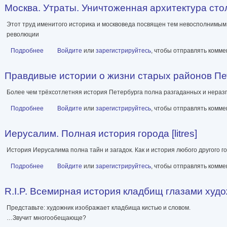
Москва. Утраты. Уничтоженная архитектура столи
Этот труд именитого историка и москвоведа посвящен тем невосполнимым 
революции
Подробнее
о Москва. Утраты. Уничтоженная архитектура столицы [litres]
Войдите
или
зарегистрируйтесь
, чтобы отправлять комм
Правдивые истории о жизни старых районов Пете
Более чем трёхсотлетняя история Петербурга полна разгаданных и неразг
Подробнее
о Правдивые истории о жизни старых районов Петербурга. Коло
Войдите
или
зарегистрируйтесь
, чтобы отправлять комм
Иерусалим. Полная история города [litres]
История Иерусалима полна тайн и загадок. Как и история любого другого гор
Подробнее
о Иерусалим. Полная история города [litres]
Войдите
или
зарегистрируйтесь
, чтобы отправлять комм
R.I.P. Всемирная история кладбищ глазами художн
Представьте: художник изображает кладбища кистью и словом.
…Звучит многообещающе?