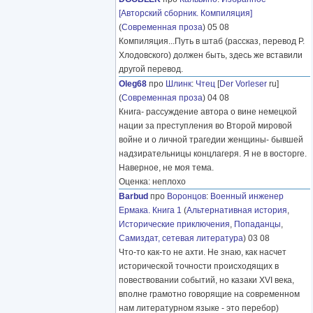
[Авторский сборник. Компиляция]
(
Современная проза
) 05 08
Компиляция...Путь в штаб (рассказ, перевод Р.
Хлодовского) должен быть, здесь же вставили
другой перевод.
Oleg68
про
Шлинк
:
Чтец
[
Der Vorleser
ru]
(
Современная проза
) 04 08
Книга- рассуждение автора о вине немецкой
нации за преступления во Второй мировой
войне и о личной трагедии женщины- бывшей
надзирательницы концлагеря. Я не в восторге.
Наверное, не моя тема.
Оценка: неплохо
Barbud
про
Воронцов
:
Военный инженер
Ермака. Книга 1
(
Альтернативная история
,
Исторические приключения
,
Попаданцы
,
Самиздат, сетевая литература
) 03 08
Что-то как-то не ахти. Не знаю, как насчет
исторической точности происходящих в
повествовании событий, но казаки XVI века,
вполне грамотно говорящие на современном
нам литературном языке - это перебор)