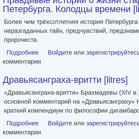
Петербурга. Колодцы времени [li
Более чем трёхсотлетняя история Петербурга
неразгаданных тайн, предчувствий, предзнам
пророчеств.
Подробнее
о Правдивые истории о жизни старых районов Петербурга
Войдите
или
зарегистрируйтес
комментарии
Дравьясанграха-вритти [litres]
«Дравьясанграха-вритти» Брахмадевы (XIV в.
основной комментарий на «Дравьясанграху» Н
краткий компендиум по философии дигамбар
Подробнее
о Дравьясанграха-вритти [litres]
Войдите
или
зарегистрируйтес
комментарии