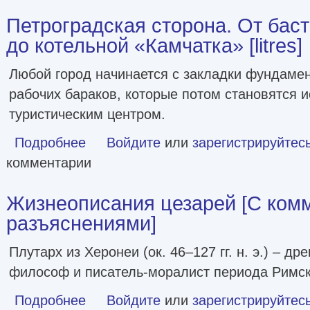
Петроградская сторона. От бас
до котельной «Камчатка» [litres]
Любой город начинается с закладки фундамен
рабочих бараков, которые потом становятся 
туристическим центром.
Подробнее
о Петроградская сторона. От бастионов крепости до коте
Войдите
или
зарегистрируйтес
комментарии
Жизнеописания цезарей [С ком
разъяснениями]
Плутарх из Херонеи (ок. 46–127 гг. н. э.) – др
философ и писатель-моралист периода Римс
Подробнее
о Жизнеописания цезарей [С комментариями и разъяс
Войдите
или
зарегистрируйтес