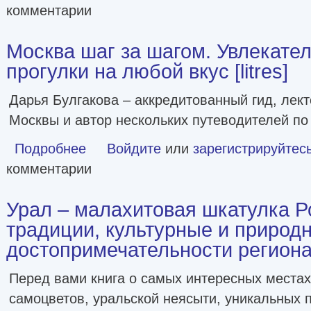
комментарии
Москва шаг за шагом. Увлекате
прогулки на любой вкус [litres]
Дарья Булгакова – аккредитованный гид, лект
Москвы и автор нескольких путеводителей по
Подробнее
о Москва шаг за шагом. Увлекательные авторские прогулки
Войдите
или
зарегистрируйтес
комментарии
Урал – малахитовая шкатулка Р
традиции, культурные и природ
достопримечательности региона [
Перед вами книга о самых интересных местах 
самоцветов, уральской неясыти, уникальных 