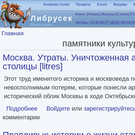
Перейти к основному содержанию
Книжная полка
Правила
Блоги
Форумы
Книги:
[Новые]
[Жанры]
[Серии]
[П
Либрусек
Авторы:
[А]
[Б]
[В]
[Г]
[Д]
[Е]
[Ж]
[З]
[И
Много книг
Вы здесь
Главная
памятники культ
Москва. Утраты. Уничтоженная 
столицы [litres]
Этот труд именитого историка и москвоведа 
невосполнимым потерям, которые понесли ар
исторический облик Москвы в ходе Октябрьс
Подробнее
о Москва. Утраты. Уничтоженная архитектура столицы [li
Войдите
или
зарегистрируйтес
комментарии
Правдивые истории о жизни ста