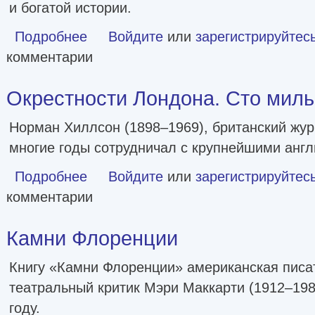
и богатой истории.
Подробнее
о Урал – малахитовая шкатулка России. История, традиц
Войдите
или
зарегистрируйтес
комментарии
Окрестности Лондона. Сто миль
Норман Хиллсон (1898–1969), британский жур
многие годы сотрудничал с крупнейшими анг
Подробнее
о Окрестности Лондона. Сто миль истории
Войдите
или
зарегистрируйтес
комментарии
Камни Флоренции
Книгу «Камни Флоренции» американская писат
театральный критик Мэри Маккарти (1912–198
году.