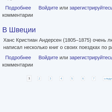
Подробнее
о Камни Флоренции
Войдите
или
зарегистрируйтес
комментарии
В Швеции
Ханс Кристиан Андерсен (1805–1875) очень л
написал несколько книг о своих поездках по 
Подробнее
о В Швеции
Войдите
или
зарегистрируйтес
комментарии
Страницы
1
2
3
4
5
6
7
следу