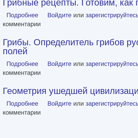
Грибные рецепты. Готовим, как
Подробнее
о Грибные рецепты. Готовим, как профессионалы!
Войдите
или
зарегистрируйтес
комментарии
Грибы. Определитель грибов ру
полей
Подробнее
о Грибы. Определитель грибов русских лесов и полей
Войдите
или
зарегистрируйтес
комментарии
Геометрия ушедшей цивилизац
Подробнее
о Геометрия ушедшей цивилизации
Войдите
или
зарегистрируйтес
комментарии