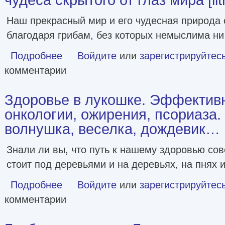
Наш прекрасный мир и его чудесная природа 
благодаря грибам, без которых немыслима ни
Подробнее
о Таинственная жизнь грибов. Удивительные чудеса скрыто
Войдите
или
зарегистрируйтес
комментарии
Здоровье в лукошке. Эффектив
онкологии, ожирения, псориаза. 
волнушка, веселка, дождевик…
Знали ли вы, что путь к нашему здоровью со
стоит под деревьями и на деревьях, на пнях и
Подробнее
о Здоровье в лукошке. Эффективное лечение онкологии, 
Войдите
или
зарегистрируйтес
комментарии