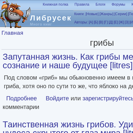
Перейти к основному содержанию
Книжная полка
Правила
Блоги
Форумы
Книги:
[Новые]
[Жанры]
[Серии]
[П
Либрусек
Авторы:
[А]
[Б]
[В]
[Г]
[Д]
[Е]
[Ж]
[З]
[И
Много книг
Вы здесь
Главная
грибы
Запутанная жизнь. Как грибы м
сознание и наше будущее [litres]
Под словом «гриб» мы обыкновенно имеем в 
гриба, хотя оно по сути то же, что яблоко на 
Подробнее
о Запутанная жизнь. Как грибы меняют мир, наше сознан
Войдите
или
зарегистрируйтес
комментарии
Таинственная жизнь грибов. Уд
чудеса скрытого от глаз мира [lit