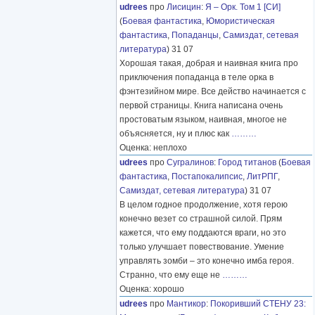
udrees
про
Лисицин
:
Я – Орк. Том 1 [СИ]
(
Боевая фантастика
,
Юмористическая
фантастика
,
Попаданцы
,
Самиздат, сетевая
литература
) 31 07
Хорошая такая, добрая и наивная книга про
приключения попаданца в теле орка в
фэнтезийном мире. Все действо начинается с
первой страницы. Книга написана очень
простоватым языком, наивная, многое не
объясняется, ну и плюс как
………
Оценка: неплохо
udrees
про
Сугралинов
:
Город титанов
(
Боевая
фантастика
,
Постапокалипсис
,
ЛитРПГ
,
Самиздат, сетевая литература
) 31 07
В целом годное продолжение, хотя герою
конечно везет со страшной силой. Прям
кажется, что ему поддаются враги, но это
только улучшает повествование. Умение
управлять зомби – это конечно имба героя.
Странно, что ему еще не
………
Оценка: хорошо
udrees
про
Мантикор
:
Покоривший СТЕНУ 23: