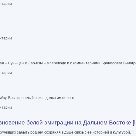
ентарии
ентарии
ая – Сунь-цзы и Лао-цзы – в переводе и с комментариями Бронислава Виногр
ентарии
бку. Весь прошлый сезон дался им нелегко.
ентарии
зновение белой эмиграции на Дальнем Востоке [li
умевших забыть родину, сохраняя в душе связь с ее историей и культурой.