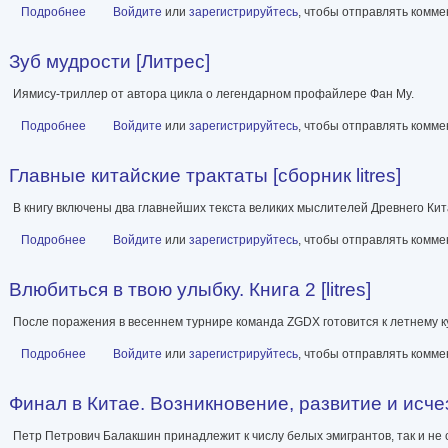
Подробнее
о Влюбиться в твою улыбку. Книга 3 [litres]
Войдите
или
зарегистрируйтесь
, чтобы отправлять комм
Зуб мудрости [Литрес]
Иямису-триллер от автора цикла о легендарном профайлере Фан Му.
Подробнее
о Зуб мудрости [Литрес]
Войдите
или
зарегистрируйтесь
, чтобы отправлять комм
Главные китайские трактаты [сборник litres]
В книгу включены два главнейших текста великих мыслителей Древнего Кит
Подробнее
о Главные китайские трактаты [сборник litres]
Войдите
или
зарегистрируйтесь
, чтобы отправлять комм
Влюбиться в твою улыбку. Книга 2 [litres]
После поражения в весеннем турнире команда ZGDX готовится к летнему ку
Подробнее
о Влюбиться в твою улыбку. Книга 2 [litres]
Войдите
или
зарегистрируйтесь
, чтобы отправлять комм
Финал в Китае. Возникновение, развитие и исче
Петр Петрович Балакшин принадлежит к числу белых эмигрантов, так и не с