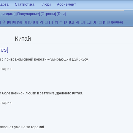
Карта
Статистика
Глюки
Абонемент
ериодика]
[Популярные]
[Страны]
[Теги]
]
[Й]
[К]
[Л]
[М]
[Н]
[О]
[П]
[Р]
[С]
[Т]
[У]
[Ф]
[Х]
[Ц]
[Ч]
[Ш]
[Щ]
[Э]
[Ю]
[Я]
[Прочее]
Китай
es]
я с призраком своей юности – умирающим Цуй Жусу.
ентарии
и болезненной любви в сеттинге Древнего Китая.
ентарии
пионат уже не за горами!