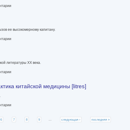
й эмиграции на Дальнем Востоке [litres]
ентарии
ызов ее высокомерному капитану.
ентарии
кой литературы XX века.
ентарии
тика китайской медицины [litres]
.
й медицины [litres]
ентарии
6
7
8
9
…
следующая ›
последняя »