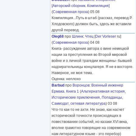
[Авторский сборник. Компиляция]
(
Современная проза
) 05 08
Компиляция...Путь в штаб (рассказ, перевод Р.
Хлодовского) должен быть, здесь же вставили
другой перевод.
Oleg68
про
Шлинк
:
Чтец
[
Der Vorleser
ru]
(
Современная проза
) 04 08
Книга- рассуждение автора о вине немецкой
нации за преступления во Второй мировой
войне и о личной трагедии женщины- бывшей
надзирательницы концлагеря. Я не в восторге.
Наверное, не моя тема.
Оценка: неплохо
Barbud
про
Воронцов
:
Военный инженер
Ермака. Книга 1
(
Альтернативная история
,
Исторические приключения
,
Попаданцы
,
Самиздат, сетевая литература
) 03 08
Что-то как-то не ахти. Не знаю, как насчет
исторической точности происходящих в
повествовании событий, но казаки XVI века,
вполне грамотно говорящие на современном
нам литературном языке - это перебор)