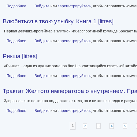
Подробнее
о Финал в Китае. Возникновение, развитие и исчезновение бело
Войдите
или
зарегистрируйтесь
, чтобы отправлять комм
Влюбиться в твою улыбку. Книга 1 [litres]
Первая девушка-прогеймер в элитной киберспортивной команде бросает в
Подробнее
о Влюбиться в твою улыбку. Книга 1 [litres]
Войдите
или
зарегистрируйтесь
, чтобы отправлять комм
Рикша [litres]
«Рикша» – один из лучших романов Лао Шэ, считающийся классикой китайс
Подробнее
о Рикша [litres]
Войдите
или
зарегистрируйтесь
, чтобы отправлять комм
Трактат Желтого императора о внутреннем. Прак
Здоровье – это не только поддержание тела, но и питание сердца и разума
Подробнее
о Трактат Желтого императора о внутреннем. Практика китайско
Войдите
или
зарегистрируйтесь
, чтобы отправлять комм
Страницы
1
2
3
4
5