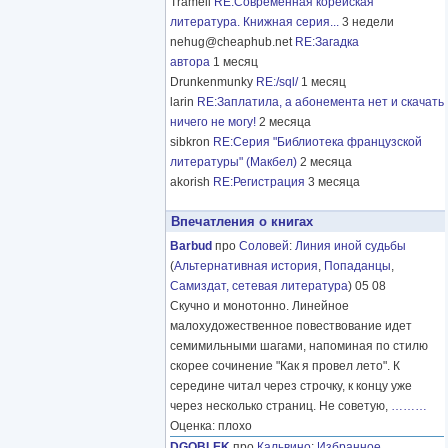
Tramell
RE:Современная корейская
литература. Книжная серия...
3 недели
nehug@cheaphub.net
RE:Загадка
автора
1 месяц
Drunkenmunky
RE:/sql/
1 месяц
larin
RE:Заплатила, а абонемента нет и скачать
ничего не могу!
2 месяца
sibkron
RE:Серия "Библиотека французской
литературы" (Макбел)
2 месяца
akorish
RE:Регистрация
3 месяца
Впечатления о книгах
Barbud
про
Соловей
:
Линия иной судьбы
(
Альтернативная история
,
Попаданцы
,
Самиздат, сетевая литература
) 05 08
Скучно и монотонно. Линейное
малохудожественное повествование идет
семимильными шагами, напоминая по стилю
скорее сочинение "Как я провел лето". К
середине читал через строчку, к концу уже
через несколько страниц. Не советую,
………
Оценка: плохо
DGOBLEK
про
Кальвино
:
Избранное