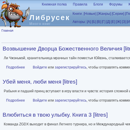
Перейти к основному содержанию
Книжная полка
Правила
Блоги
Форумы
Книги:
[Новые]
[Жанры]
[Серии]
[П
Либрусек
Авторы:
[А]
[Б]
[В]
[Г]
[Д]
[Е]
[Ж]
[З]
[И
Много книг
Вы здесь
Главная
Возвышение Дворца Божественного Величия [litr
Ли Чжэньмэй, хранительница мрачных тайн поместья Юйвэнь, сталкиваетс
Подробнее
о Возвышение Дворца Божественного Величия [litres]
Войдите
или
зарегистрируйтесь
, чтобы отправлять комм
Убей меня, люби меня [litres]
Рабыня и падший принц вступают в игру власти и чувств: история сложной 
Подробнее
о Убей меня, люби меня [litres]
Войдите
или
зарегистрируйтесь
, чтобы отправлять комм
Влюбиться в твою улыбку. Книга 3 [litres]
Команда ZGDX выходит в финал Летнего турнира, но и Международный чем