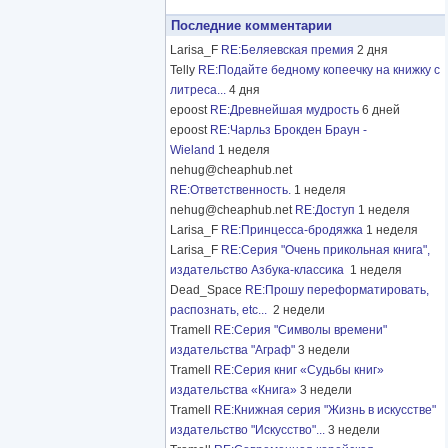
Последние комментарии
Larisa_F
RE:Беляевская премия
2 дня
Telly
RE:Подайте бедному копеечку на книжку с
литреса...
4 дня
epoost
RE:Древнейшая мудрость
6 дней
epoost
RE:Чарльз Брокден Браун -
Wieland
1 неделя
nehug@cheaphub.net
RE:Ответственность.
1 неделя
nehug@cheaphub.net
RE:Доступ
1 неделя
Larisa_F
RE:Принцесса-бродяжка
1 неделя
Larisa_F
RE:Серия "Очень прикольная книга",
издательство Азбука-классика
1 неделя
Dead_Space
RE:Прошу переформатировать,
распознать, etc...
2 недели
Tramell
RE:Серия "Символы времени"
издательства "Аграф"
3 недели
Tramell
RE:Серия книг «Судьбы книг»
издательства «Книга»
3 недели
Tramell
RE:Книжная серия "Жизнь в искусстве"
издательство "Искусство"...
3 недели