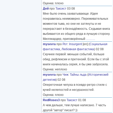
Оценка: плохо
Дей
про
Таксист
03 08
Мне было очень захватывающе. Идея
понравилась неимоверно. Переживательных
моментов тьма, но они не затянуты и не
перерастают в безнадёжность. Седьмая книга
выбивается из общего ряда в лучшую сторону.
Миллиардер, приговорённый
………
mysevra
про
Рот
:
Insurgent
[en] (
Социальная
фантастика
,
Любовная фантастика
) 02 08
Скучнее первой: меньше событий, больше
обид, рефлексии и претензий. Если бы с этой
книги начиналась серия, я бы уже забросила.
Оценка: неплохо
mysevra
про
Чиж
:
Тайны льда
(
Исторический
детектив
) 02 08
Опереточная чепуха в псевдо-ретро стиле с
кучей нелепостей и несуразностей.
Оценка: плохо
RedRoses3
про
Таксист
01 08
А чем дальше, тем лучше написано. 7 часть
другой "автор" писал? ))