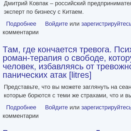
Дмитрий Ковпак – российский предпринимател
эксперт по бизнесу с Китаем.
Подробнее
о 69 принципов маркетплейсов. Привлечь, удержать, прода
Войдите
или
зарегистрируйтес
комментарии
Там, где кончается тревога. Пс
роман-терапия о свободе, кото
человек, избавляясь от тревожн
панических атак [litres]
Представьте, что вы можете заглянуть на сеа
которые борются с теми же страхами, что и в
Подробнее
Войдите
о Там, где кончается тревога. Психологически
или
зарегистрируйтес
комментарии