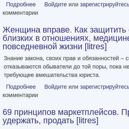
Подробнее
о Как приручить налоги. Путеводитель по миру налогов д
Войдите
или
зарегистрируйтес
комментарии
Женщина вправе. Как защитить 
близких в отношениях, медицин
повседневной жизни [litres]
Знание закона, своих прав и обязанностей – с
отказываются обыватели до той поры, пока не
требующее вмешательства юриста.
Подробнее
о Женщина вправе. Как защитить себя и своих близких в
Войдите
или
зарегистрируйтес
комментарии
69 принципов маркетплейсов. П
удержать, продать [litres]