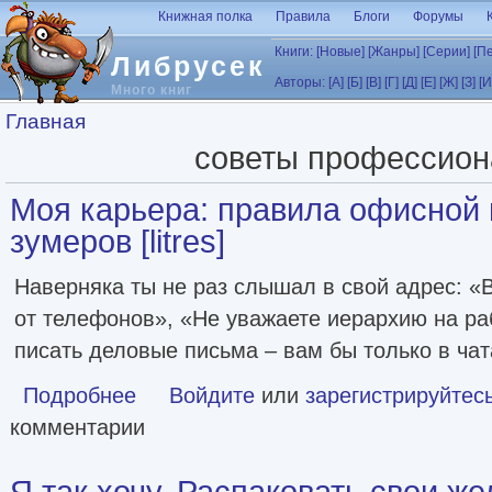
Перейти к основному содержанию
Книжная полка
Правила
Блоги
Форумы
Книги:
[Новые]
[Жанры]
[Серии]
[П
Либрусек
Авторы:
[А]
[Б]
[В]
[Г]
[Д]
[Е]
[Ж]
[З]
[И
Много книг
Вы здесь
Главная
советы профессион
Моя карьера: правила офисной 
зумеров [litres]
Наверняка ты не раз слышал в свой адрес: «
от телефонов», «Не уважаете иерархию на ра
писать деловые письма – вам бы только в чат
Подробнее
о Моя карьера: правила офисной игры для зумеров [litre
Войдите
или
зарегистрируйтес
комментарии
Я так хочу. Распаковать свои же