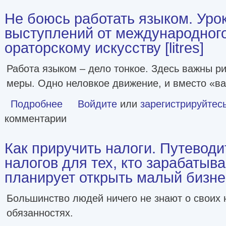
Не боюсь работать языком. Уро
выступлений от международног
ораторскому искусству [litres]
Работа языком – дело тонкое. Здесь важны ри
меры. Одно неловкое движение, и вместо «ва
Подробнее
о Не боюсь работать языком. Уроки публичных выступлен
Войдите
или
зарегистрируйтес
комментарии
Как приручить налоги. Путеводи
налогов для тех, кто зарабатывае
планирует открыть малый бизнес 
Большинство людей ничего не знают о своих 
обязанностях.