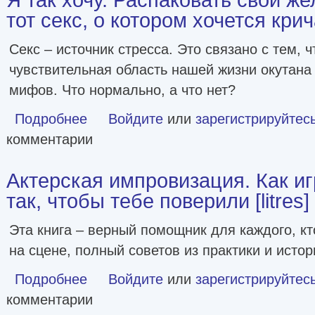
тот секс, о котором хочется кричат
Секс – источник стресса. Это связано с тем, ч
чувствительная область нашей жизни окутана
мифов. Что нормально, а что нет?
Подробнее
о Я так хочу. Распаковать свои желания и открыть тот секс
Войдите
или
зарегистрируйтес
комментарии
Актерская импровизация. Как иг
так, чтобы тебе поверили [litres]
Эта книга – верный помощник для каждого, кт
на сцене, полный советов из практики и истор
Подробнее
о Актерская импровизация. Как играть на сцене так, чтоб
Войдите
или
зарегистрируйтес
комментарии