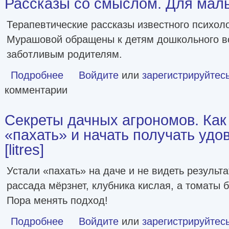
Рассказы со смыслом. Для мальчи
Терапевтические рассказы известного психол
Мурашовой обращены к детям дошкольного во
заботливым родителям.
Подробнее
о Рассказы со смыслом. Для мальчиков [litres]
Войдите
или
зарегистрируйтес
комментарии
Секреты дачных агрономов. Как
«пахать» и начать получать удо
[litres]
Устали «пахать» на даче и не видеть результ
рассада мёрзнет, клубника кислая, а томаты 
Пора менять подход!
Подробнее
о Секреты дачных агрономов. Как перестать «пахать» и н
Войдите
или
зарегистрируйтес