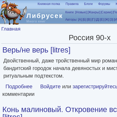
Перейти к основному содержанию
Книжная полка
Правила
Блоги
Форумы
Книги:
[Новые]
[Жанры]
[Серии]
[П
Либрусек
Авторы:
[А]
[Б]
[В]
[Г]
[Д]
[Е]
[Ж]
[З]
[И
Много книг
Вы здесь
Главная
Россия 90-х
Верь/не верь [litres]
Двойственный, даже тройственный мир роман
бандитский городок начала девяностых и мис
ритуальным подтекстом.
Подробнее
о Верь/не верь [litres]
Войдите
или
зарегистрируйтес
комментарии
Конь малиновый. Откровение вс
[litres]