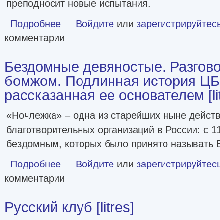
преподносит новые испытания.
Подробнее
о Мир! Дружба! Жвачка! Не спеши взрослеть [litres]
Войдите
или
зарегистрируйтес
комментарии
Бездомные девяностые. Разгово
бомжом. Подлинная история ЦБ
рассказанная ее основателем [lit
«Ночлежка» – одна из старейших ныне дейст
благотворительных организаций в России: с 11
бездомным, которых было принято называть
Подробнее
о Бездомные девяностые. Разговор с великим бомжом. П
Войдите
или
зарегистрируйтес
комментарии
Русский клуб [litres]