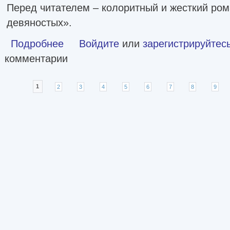
Перед читателем – колоритный и жесткий ром
девяностых».
Подробнее
о Русский клуб [litres]
Войдите
или
зарегистрируйтес
комментарии
Страницы
1
2
3
4
5
6
7
8
9