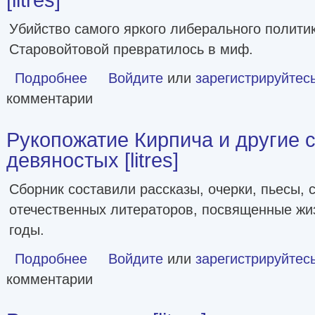
Убийство самого яркого либерального полити
Старовойтовой превратилось в миф.
Подробнее
о Конь малиновый. Откровение всадника 90-х [litres]
Войдите
или
зарегистрируйтес
комментарии
Рукопожатие Кирпича и другие 
девяностых [litres]
Сборник составили рассказы, очерки, пьесы, 
отечественных литераторов, посвященные жиз
годы.
Подробнее
о Рукопожатие Кирпича и другие свидетельства о девянос
Войдите
или
зарегистрируйтес
комментарии