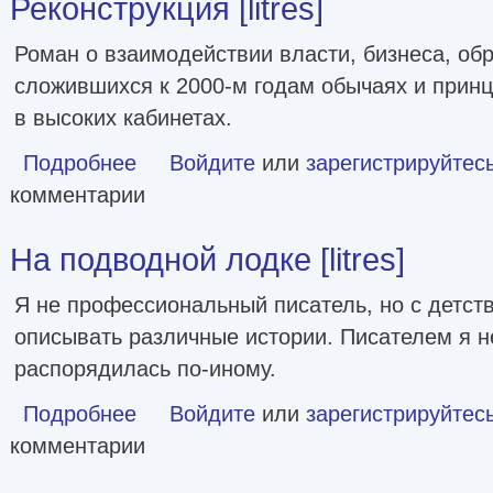
Реконструкция [litres]
Роман о взаимодействии власти, бизнеса, обр
сложившихся к 2000-м годам обычаях и прин
в высоких кабинетах.
Подробнее
о Реконструкция [litres]
Войдите
или
зарегистрируйтес
комментарии
На подводной лодке [litres]
Я не профессиональный писатель, но с детств
описывать различные истории. Писателем я не
распорядилась по-иному.
Подробнее
о На подводной лодке [litres]
Войдите
или
зарегистрируйтес
комментарии