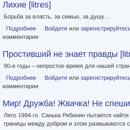
Лихие [litres]
Борьба за власть, за семью, за душу…
Подробнее
о Лихие [litres]
Войдите
или
зарегистрируйтес
комментарии
Простивший не знает правды [lit
90-е годы – непростое время для нашей стра
Подробнее
о Простивший не знает правды [litres]
Войдите
или
зарегистрируйтес
комментарии
Мир! Дружба! Жвачка! Не спеши в
Лето 1994-го. Санька Рябинин пытается найти 
границы между добром и злом размываются 