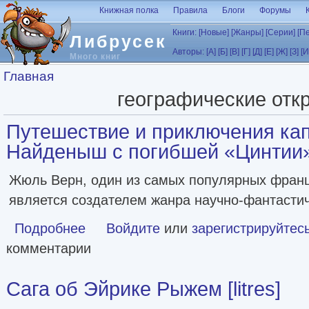
Перейти к основному содержанию
Книжная полка
Правила
Блоги
Форумы
Книги:
[Новые]
[Жанры]
[Серии]
[П
Либрусек
Авторы:
[А]
[Б]
[В]
[Г]
[Д]
[Е]
[Ж]
[З]
[И
Много книг
Вы здесь
Главная
географические отк
Путешествие и приключения кап
Найденыш с погибшей «Цинтии» [
Жюль Верн, один из самых популярных франц
является создателем жанра научно-фантастич
Подробнее
о Путешествие и приключения капитана Гаттераса. Найд
Войдите
или
зарегистрируйтес
комментарии
Сага об Эйрике Рыжем [litres]