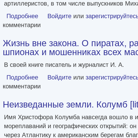
артиллеристов, в том числе выпускников Ми
Подробнее
о «Необыкновенный и важный географический подвиг» О
Войдите
или
зарегистрируйтес
комментарии
Жизнь вне закона. О пиратах, р
шпионах и мошенниках всех масте
В своей книге писатель и журналист И. А.
Подробнее
о Жизнь вне закона. О пиратах, разбойниках, шпионах и 
Войдите
или
зарегистрируйтес
комментарии
Неизведанные земли. Колумб [lit
Имя Христофора Колумба навсегда вошло в и
мореплаваний и географических открытий: он
через Атлантику к американским берегам бла