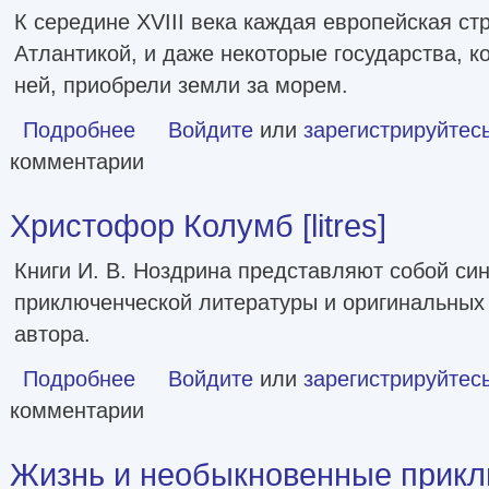
К середине XVIII века каждая европейская ст
Атлантикой, и даже некоторые государства, к
ней, приобрели земли за морем.
Подробнее
о Европейские колониальные империи в XVIII веке. Борьб
Войдите
или
зарегистрируйтес
комментарии
Христофор Колумб [litres]
Книги И. В. Ноздрина представляют собой си
приключенческой литературы и оригинальных
автора.
Подробнее
о Христофор Колумб [litres]
Войдите
или
зарегистрируйтес
комментарии
Жизнь и необыкновенные прикл