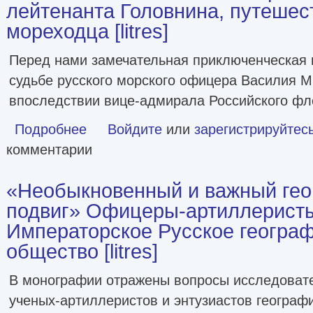
лейтенанта Головнина, путешес
мореходца [litres]
Перед нами замечательная приключенческая п
судьбе русского морского офицера Василия 
впоследствии вице-адмирала Российского фл
Подробнее
о Жизнь и необыкновенные приключения капитан-лейтена
Войдите
или
зарегистрируйтес
комментарии
«Необыкновенный и важный гео
подвиг» Офицеры-артиллерист
Императорское Русское геогра
общество [litres]
В монографии отражены вопросы исследовате
ученых-артиллеристов и энтузиастов географи