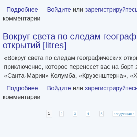
Подробнее
о Неизведанные земли. Колумб [litres]
Войдите
или
зарегистрируйтес
комментарии
Вокруг света по следам геогра
открытий [litres]
«Вокруг света по следам географических отк
приключение, которое перенесет вас на борт
«Санта-Марии» Колумба, «Крузенштерна», «
Подробнее
о Вокруг света по следам географических открытий [litres
Войдите
или
зарегистрируйтес
комментарии
Страницы
1
2
3
4
5
следующая ›