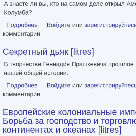
А знаете ли вы, кто на самом деле открыл Аме
Колумба?
Подробнее
о Сага об Эйрике Рыжем [litres]
Войдите
или
зарегистрируйтес
комментарии
Секретный дьяк [litres]
В творчестве Геннадия Прашкевича прошлое 
нашей общей истории.
Подробнее
о Секретный дьяк [litres]
Войдите
или
зарегистрируйтес
комментарии
Европейские колониальные импер
Борьба за господство и торговл
континентах и океанах [litres]