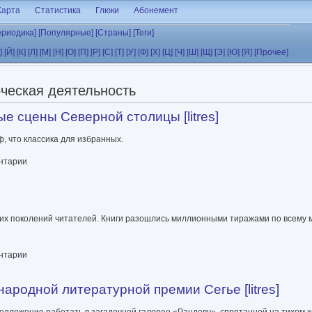
Карта
Статистика
Глюки
Абонемент
ериодика]
[Популярные]
[Страны]
[Теги]
]
[Й]
[К]
[Л]
[М]
[Н]
[О]
[П]
[Р]
[С]
[Т]
[У]
[Ф]
[Х]
[Ц]
[Ч]
[Ш]
[Щ]
[Э]
[Ю]
[Я]
[Прочее]
рческая деятельность
е сцены Северной столицы [litres]
, что классика для избранных.
рной столицы [litres]
ентарии
х поколений читателей. Книги разошлись миллионными тиражами по всему м
ентарии
ародной литературной премии Сегье [litres]
дложение работать в загадочной галерее «Рандеву», спрятанной на тихом х