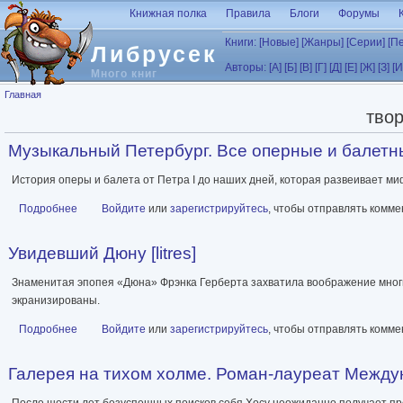
Перейти к основному содержанию
Книжная полка
Правила
Блоги
Форумы
Книги:
[Новые]
[Жанры]
[Серии]
[П
Либрусек
Авторы:
[А]
[Б]
[В]
[Г]
[Д]
[Е]
[Ж]
[З]
[И
Много книг
Вы здесь
Главная
тво
Музыкальный Петербург. Все оперные и балетны
История оперы и балета от Петра I до наших дней, которая развеивает миф
Подробнее
о Музыкальный Петербург. Все оперные и балетные сцены Севе
Войдите
или
зарегистрируйтесь
, чтобы отправлять комм
Увидевший Дюну [litres]
Знаменитая эпопея «Дюна» Фрэнка Герберта захватила воображение многи
экранизированы.
Подробнее
о Увидевший Дюну [litres]
Войдите
или
зарегистрируйтесь
, чтобы отправлять комм
Галерея на тихом холме. Роман-лауреат Междун
После шести лет безуспешных поисков себя Хосу неожиданно получает пре