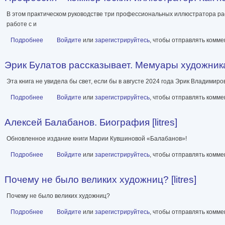
В этом практическом руководстве три профессиональных иллюстратора рас
работе с и
Подробнее
о Профессия – коммерческий иллюстратор. Как построить карьер
Войдите
или
зарегистрируйтесь
, чтобы отправлять комм
Эрик Булатов рассказывает. Мемуары художника [
Эта книга не увидела бы свет, если бы в августе 2024 года Эрик Владимиро
Подробнее
о Эрик Булатов рассказывает. Мемуары художника [litres]
Войдите
или
зарегистрируйтесь
, чтобы отправлять комм
Алексей Балабанов. Биография [litres]
Обновленное издание книги Марии Кувшиновой «Балабанов»!
Подробнее
о Алексей Балабанов. Биография [litres]
Войдите
или
зарегистрируйтесь
, чтобы отправлять комм
Почему не было великих художниц? [litres]
Почему не было великих художниц?
Подробнее
о Почему не было великих художниц? [litres]
Войдите
или
зарегистрируйтесь
, чтобы отправлять комм