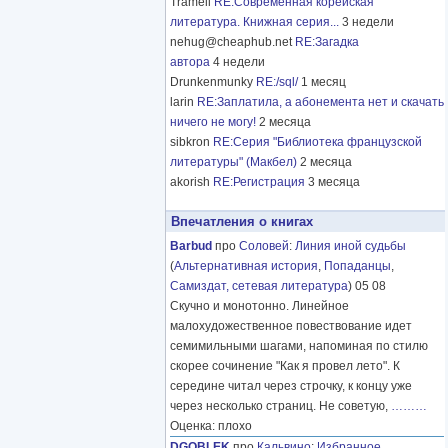
Tramell
RE:Современная корейская
литература. Книжная серия...
3 недели
nehug@cheaphub.net
RE:Загадка
автора
4 недели
Drunkenmunky
RE:/sql/
1 месяц
larin
RE:Заплатила, а абонемента нет и скачать
ничего не могу!
2 месяца
sibkron
RE:Серия "Библиотека французской
литературы" (Макбел)
2 месяца
akorish
RE:Регистрация
3 месяца
Впечатления о книгах
Barbud
про
Соловей
:
Линия иной судьбы
(
Альтернативная история
,
Попаданцы
,
Самиздат, сетевая литература
) 05 08
Скучно и монотонно. Линейное
малохудожественное повествование идет
семимильными шагами, напоминая по стилю
скорее сочинение "Как я провел лето". К
середине читал через строчку, к концу уже
через несколько страниц. Не советую,
………
Оценка: плохо
DGOBLEK
про
Кальвино
:
Избранное