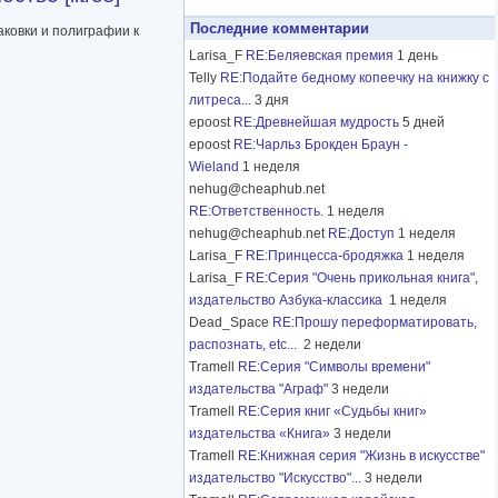
Последние комментарии
аковки и полиграфии к
Larisa_F
RE:Беляевская премия
1 день
Telly
RE:Подайте бедному копеечку на книжку с
литреса...
3 дня
epoost
RE:Древнейшая мудрость
5 дней
epoost
RE:Чарльз Брокден Браун -
Wieland
1 неделя
nehug@cheaphub.net
RE:Ответственность.
1 неделя
nehug@cheaphub.net
RE:Доступ
1 неделя
Larisa_F
RE:Принцесса-бродяжка
1 неделя
Larisa_F
RE:Серия "Очень прикольная книга",
издательство Азбука-классика
1 неделя
Dead_Space
RE:Прошу переформатировать,
распознать, etc...
2 недели
Tramell
RE:Серия "Символы времени"
издательства "Аграф"
3 недели
Tramell
RE:Серия книг «Судьбы книг»
издательства «Книга»
3 недели
Tramell
RE:Книжная серия "Жизнь в искусстве"
издательство "Искусство"...
3 недели