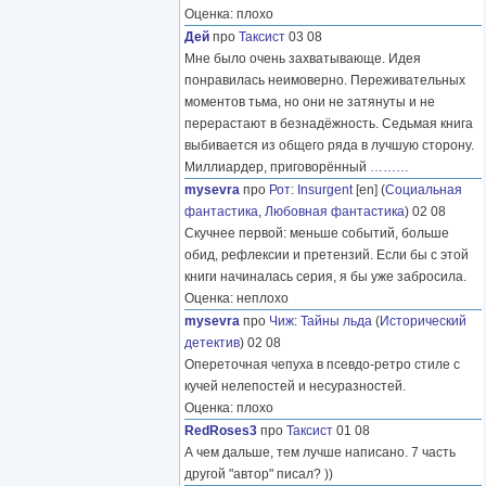
Оценка: плохо
Дей
про
Таксист
03 08
Мне было очень захватывающе. Идея
понравилась неимоверно. Переживательных
моментов тьма, но они не затянуты и не
перерастают в безнадёжность. Седьмая книга
выбивается из общего ряда в лучшую сторону.
Миллиардер, приговорённый
………
mysevra
про
Рот
:
Insurgent
[en] (
Социальная
фантастика
,
Любовная фантастика
) 02 08
Скучнее первой: меньше событий, больше
обид, рефлексии и претензий. Если бы с этой
книги начиналась серия, я бы уже забросила.
Оценка: неплохо
mysevra
про
Чиж
:
Тайны льда
(
Исторический
детектив
) 02 08
Опереточная чепуха в псевдо-ретро стиле с
кучей нелепостей и несуразностей.
Оценка: плохо
RedRoses3
про
Таксист
01 08
А чем дальше, тем лучше написано. 7 часть
другой "автор" писал? ))