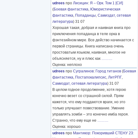
udrees
про
Лисицин
:
Я – Орк. Том 1 [СИ]
(
Боевая фантастика
,
Юмористическая
фантастика
,
Попаданцы
,
Самиздат, сетевая
литература
) 31 07
Хорошая такая, добрая и наивная книга про
приключения попаданца в теле орка в
фэнтезийном мире. Все действо начинается с
первой страницы. Книга написана очень
простоватым языком, наивная, многое не
объясняется, ну и плюс как
………
Оценка: неплохо
udrees
про
Сугралинов
:
Город титанов
(
Боевая
фантастика
,
Постапокалипсис
,
ЛитРПГ
,
Самиздат, сетевая литература
) 31 07
В целом годное продолжение, хотя герою
конечно везет со страшной силой. Прям
кажется, что ему поддаются враги, но это
только улучшает повествование. Умение
управлять зомби – это конечно имба героя.
Странно, что ему еще не
………
Оценка: хорошо
udrees
про
Мантикор
:
Покоривший СТЕНУ 23: