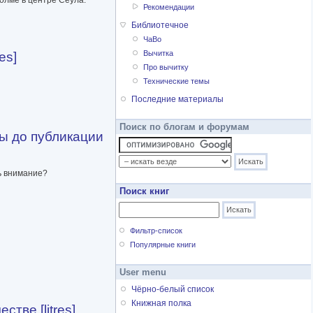
Рекомендации
Библиотечное
ЧаВо
Вычитка
es]
Про вычитку
Технические темы
Последние материалы
Поиск по блогам и форумам
мы до публикации
ь внимание?
Поиск книг
Фильтр-список
Популярные книги
User menu
Чёрно-белый список
Книжная полка
тве [litres]