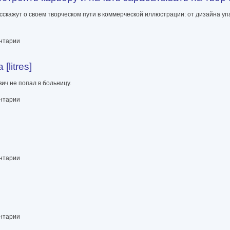
скажут о своем творческом пути в коммерческой иллюстрации: от дизайна уп
у и начать зарабатывать на творчестве [litres]
ентарии
litres]
вич не попал в больницу.
ентарии
ентарии
ентарии