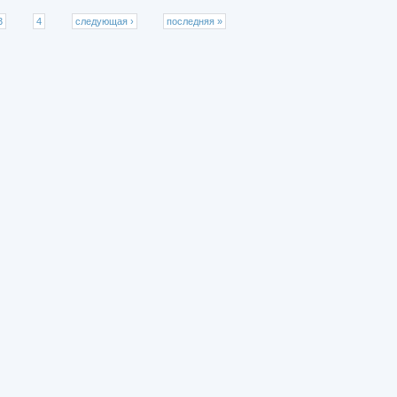
3
4
следующая ›
последняя »