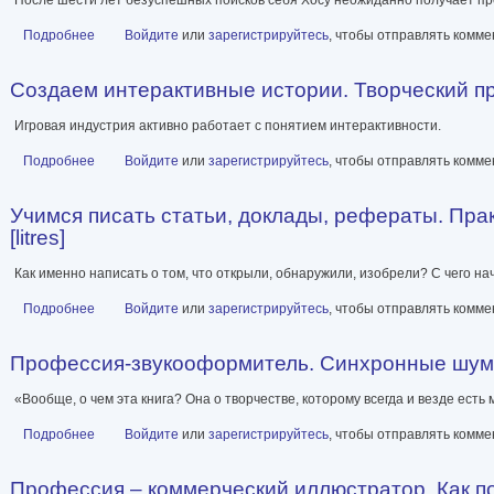
Подробнее
о Галерея на тихом холме. Роман-лауреат Международной лите
Войдите
или
зарегистрируйтесь
, чтобы отправлять комм
Создаем интерактивные истории. Творческий про
Игровая индустрия активно работает с понятием интерактивности.
Подробнее
о Создаем интерактивные истории. Творческий процесс на приме
Войдите
или
зарегистрируйтесь
, чтобы отправлять комм
Учимся писать статьи, доклады, рефераты. Пра
[litres]
Как именно написать о том, что открыли, обнаружили, изобрели? С чего 
Подробнее
о Учимся писать статьи, доклады, рефераты. Практические сов
Войдите
или
зарегистрируйтесь
, чтобы отправлять комм
Профессия-звукооформитель. Синхронные шумы в
«Вообще, о чем эта книга? Она о творчестве, которому всегда и везде есть 
Подробнее
о Профессия-звукооформитель. Синхронные шумы в кино [litre
Войдите
или
зарегистрируйтесь
, чтобы отправлять комм
Профессия – коммерческий иллюстратор. Как пос