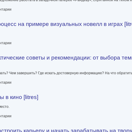
ратурной премии Сегье [litres]
ентарии
цесс на примере визуальных новелл в играх [litr
ре визуальных новелл в играх [litres]
ентарии
ктические советы и рекомендации: от выбора те
начать? Чем завершить? Где искать достоверную информацию? На что обратит
еты и рекомендации: от выбора темы до публикации [litres]
ентарии
 кино [litres]
место.
s]
ентарии
троить карьеру и начать зарабатывать на творчес