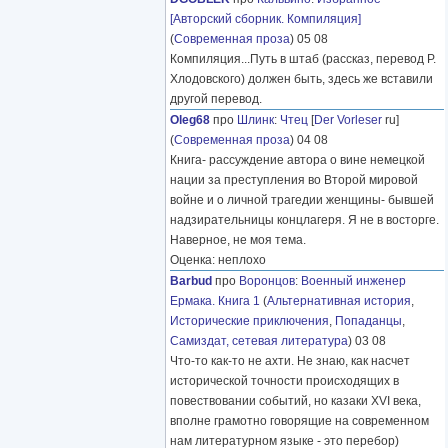
[Авторский сборник. Компиляция]
(
Современная проза
) 05 08
Компиляция...Путь в штаб (рассказ, перевод Р.
Хлодовского) должен быть, здесь же вставили
другой перевод.
Oleg68
про
Шлинк
:
Чтец
[
Der Vorleser
ru]
(
Современная проза
) 04 08
Книга- рассуждение автора о вине немецкой
нации за преступления во Второй мировой
войне и о личной трагедии женщины- бывшей
надзирательницы концлагеря. Я не в восторге.
Наверное, не моя тема.
Оценка: неплохо
Barbud
про
Воронцов
:
Военный инженер
Ермака. Книга 1
(
Альтернативная история
,
Исторические приключения
,
Попаданцы
,
Самиздат, сетевая литература
) 03 08
Что-то как-то не ахти. Не знаю, как насчет
исторической точности происходящих в
повествовании событий, но казаки XVI века,
вполне грамотно говорящие на современном
нам литературном языке - это перебор)