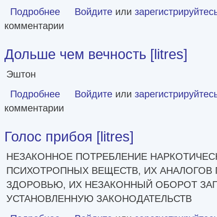
Подробнее
о Больше, чем сделка [litres]
Войдите
или
зарегистрируйтес
комментарии
Дольше чем вечность [litres]
Эштон
Подробнее
о Дольше чем вечность [litres]
Войдите
или
зарегистрируйтес
комментарии
Голос прибоя [litres]
НЕЗАКОННОЕ ПОТРЕБЛЕНИЕ НАРКОТИЧЕСК
ПСИХОТРОПНЫХ ВЕЩЕСТВ, ИХ АНАЛОГОВ 
ЗДОРОВЬЮ, ИХ НЕЗАКОННЫЙ ОБОРОТ ЗАП
УСТАНОВЛЕННУЮ ЗАКОНОДАТЕЛЬСТВ
о Голос прибоя [litres]