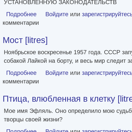
УСТАНОВЛЕННУЮ ЗАКОНОДАТЕЛЬСТВ
Подробнее
о Играй при любом раскладе [litres]
Войдите
или
зарегистрируйтес
комментарии
Мост [litres]
Ноябрьское воскресенье 1957 года. СССР запу
собакой Лайкой на борту, и весь мир следит з
Подробнее
о Мост [litres]
Войдите
или
зарегистрируйтес
комментарии
Птица, влюбленная в клетку [litr
Мое имя Эфляль. Оно определило мою судьб
творцы своей жизни?
Подробнее
о Птица, влюбленная в клетку [litres]
Войдите
или
зарегистрируйтес