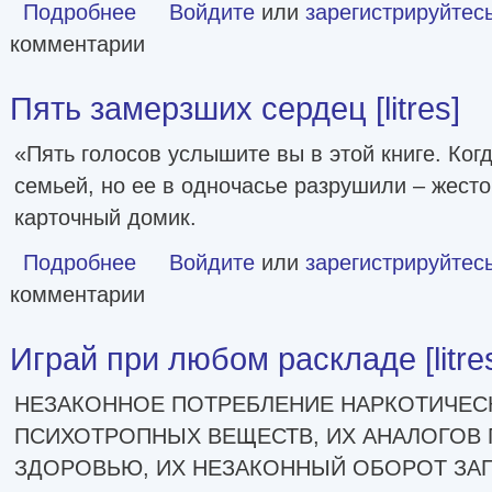
Подробнее
о Изола [Литрес]
Войдите
или
зарегистрируйтес
комментарии
Пять замерзших сердец [litres]
«Пять голосов услышите вы в этой книге. Ког
семьей, но ее в одночасье разрушили – жесто
карточный домик.
Подробнее
о Пять замерзших сердец [litres]
Войдите
или
зарегистрируйтес
комментарии
Играй при любом раскладе [litre
НЕЗАКОННОЕ ПОТРЕБЛЕНИЕ НАРКОТИЧЕСК
ПСИХОТРОПНЫХ ВЕЩЕСТВ, ИХ АНАЛОГОВ 
ЗДОРОВЬЮ, ИХ НЕЗАКОННЫЙ ОБОРОТ ЗАП