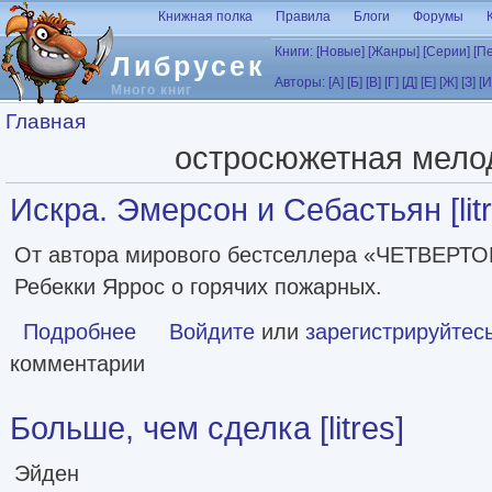
Перейти к основному содержанию
Книжная полка
Правила
Блоги
Форумы
Книги:
[Новые]
[Жанры]
[Серии]
[П
Либрусек
Авторы:
[А]
[Б]
[В]
[Г]
[Д]
[Е]
[Ж]
[З]
[И
Много книг
Вы здесь
Главная
остросюжетная мело
Искра. Эмерсон и Себастьян [litr
От автора мирового бестселлера «ЧЕТВЕРТ
Ребекки Яррос о горячих пожарных.
Подробнее
о Искра. Эмерсон и Себастьян [litres]
Войдите
или
зарегистрируйтес
комментарии
Больше, чем сделка [litres]
Эйден