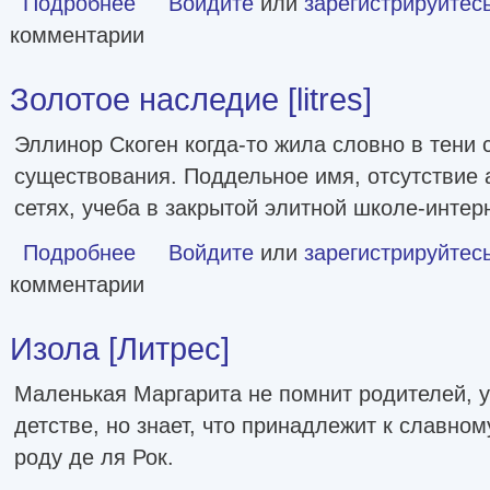
Подробнее
Войдите
или
зарегистрируйтес
комментарии
Золотое наследие [litres]
Эллинор Скоген когда-то жила словно в тени 
существования. Поддельное имя, отсутствие 
сетях, учеба в закрытой элитной школе-интер
Подробнее
о Золотое наследие [litres]
Войдите
или
зарегистрируйтес
комментарии
Изола [Литрес]
Маленькая Маргарита не помнит родителей, 
детстве, но знает, что принадлежит к славно
роду де ля Рок.