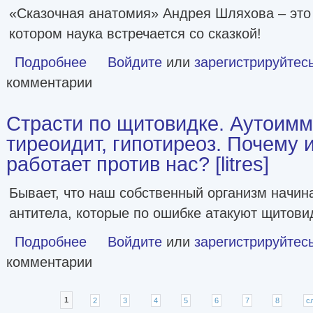
«Сказочная анатомия» Андрея Шляхова – это
котором наука встречается со сказкой!
Подробнее
о Сказочная анатомия [litres]
Войдите
или
зарегистрируйтес
комментарии
Страсти по щитовидке. Аутоим
тиреоидит, гипотиреоз. Почему 
работает против нас? [litres]
Бывает, что наш собственный организм начин
антитела, которые по ошибке атакуют щитови
Подробнее
о Страсти по щитовидке. Аутоиммунный тиреоидит, гипот
Войдите
или
зарегистрируйтес
комментарии
Страницы
1
2
3
4
5
6
7
8
с