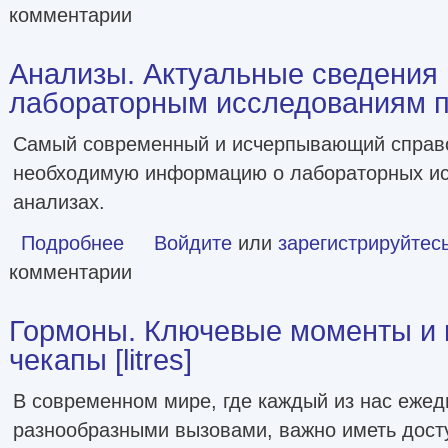
комментарии
Анализы. Актуальные сведения 
лабораторным исследованиям под
Самый современный и исчерпывающий справ
необходимую информацию о лабораторных ис
анализах.
Подробнее
о Анализы. Актуальные сведения по лабораторным иссле
Войдите
или
зарегистрируйтес
комментарии
Гормоны. Ключевые моменты и
чекапы [litres]
В современном мире, где каждый из нас ежед
разнообразными вызовами, важно иметь досту