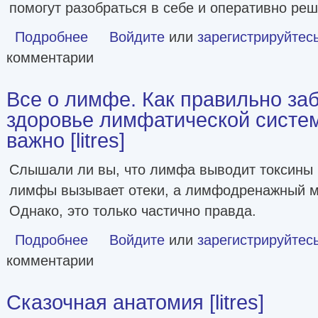
помогут разобраться в себе и оперативно реш
Подробнее
о Гормоны. Ключевые моменты и необходимые чекапы [li
Войдите
или
зарегистрируйтес
комментарии
Все о лимфе. Как правильно заб
здоровье лимфатической систем
важно [litres]
Слышали ли вы, что лимфа выводит токсины и
лимфы вызывает отеки, а лимфодренажный м
Однако, это только частично правда.
Подробнее
о Все о лимфе. Как правильно заботиться о здоровье лим
Войдите
или
зарегистрируйтес
комментарии
Сказочная анатомия [litres]