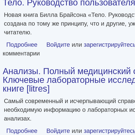
Тело. Руководство пользователя [
Новая книга Билла Брайсона «Тело. Руководс
создана по тому же принципу, что и другие, 
читателю.
Подробнее
о Тело. Руководство пользователя [litres]
Войдите
или
зарегистрируйтес
комментарии
Анализы. Полный медицинский 
Ключевые лабораторные исслед
книге [litres]
Самый современный и исчерпывающий справ
необходимую информацию о лабораторных ис
анализах.
Подробнее
о Анализы. Полный медицинский справочник. Ключевые л
Войдите
или
зарегистрируйтес