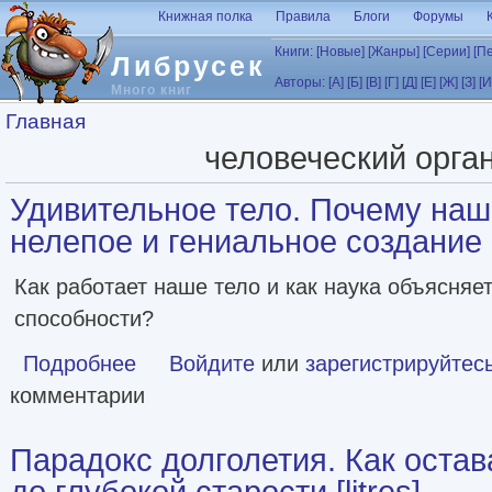
Перейти к основному содержанию
Книжная полка
Правила
Блоги
Форумы
Книги:
[Новые]
[Жанры]
[Серии]
[П
Либрусек
Авторы:
[А]
[Б]
[В]
[Г]
[Д]
[Е]
[Ж]
[З]
[И
Много книг
Вы здесь
Главная
человеческий орга
Удивительное тело. Почему наш
нелепое и гениальное создание п
Как работает наше тело и как наука объясняе
способности?
Подробнее
о Удивительное тело. Почему наше тело самое нелепое и
Войдите
или
зарегистрируйтес
комментарии
Парадокс долголетия. Как оста
до глубокой старости [litres]