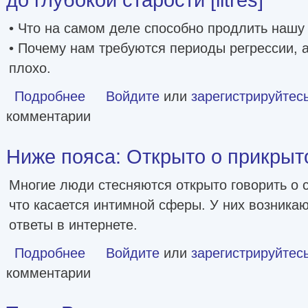
• Что на самом деле способно продлить нашу
• Почему нам требуются периоды регрессии, а
плохо.
Подробнее
о Парадокс долголетия. Как оставаться молодым до глубо
Войдите
или
зарегистрируйтес
комментарии
Ниже пояса: Открыто о прикрытом
Многие люди стесняются открыто говорить о с
что касается интимной сферы. У них возникаю
ответы в интернете.
Подробнее
о Ниже пояса: Открыто о прикрытом [litres]
Войдите
или
зарегистрируйтес
комментарии