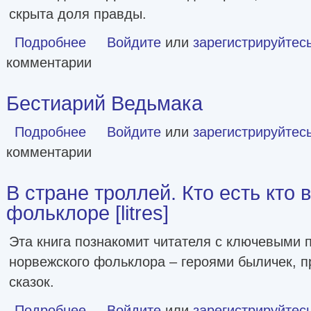
скрыта доля правды.
Подробнее
о Алхимия секретов [litres]
Войдите
или
зарегистрируйтес
комментарии
Бестиарий Ведьмака
Подробнее
о Бестиарий Ведьмака
Войдите
или
зарегистрируйтес
комментарии
В стране троллей. Кто есть кто
фольклоре [litres]
Эта книга познакомит читателя с ключевыми
норвежского фольклора – героями быличек, п
сказок.
Подробнее
о В стране троллей. Кто есть кто в норвежском фольклоре 
Войдите
или
зарегистрируйтес