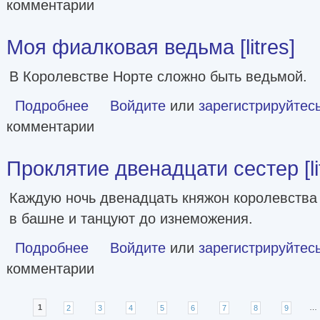
комментарии
Моя фиалковая ведьма [litres]
В Королевстве Норте сложно быть ведьмой.
Подробнее
о Моя фиалковая ведьма [litres]
Войдите
или
зарегистрируйтес
комментарии
Проклятие двенадцати сестер [li
Каждую ночь двенадцать княжон королевства
в башне и танцуют до изнеможения.
Подробнее
о Проклятие двенадцати сестер [litres]
Войдите
или
зарегистрируйтес
комментарии
Страницы
1
2
3
4
5
6
7
8
9
…