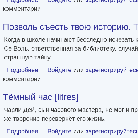
комментарии
Позволь съесть твою историю. Том
Когда в школе начинают бесследно исчезать 
Се Воль, ответственная за библиотеку, случа
страшную тайну.
Подробнее
о Позволь съесть твою историю. Том 1 [litres]
Войдите
или
зарегистрируйтес
комментарии
Тёмный час [litres]
Чарли Дей, сын часового мастера, не мог и пр
же творение перевернёт его жизнь.
Подробнее
о Тёмный час [litres]
Войдите
или
зарегистрируйтес