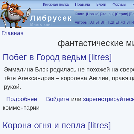
Перейти к основному содержанию
Книжная полка
Правила
Блоги
Форумы
Книги:
[Новые]
[Жанры]
[Серии]
[П
Либрусек
Авторы:
[А]
[Б]
[В]
[Г]
[Д]
[Е]
[Ж]
[З]
[И
Много книг
Вы здесь
Главная
фантастические м
Побег в Город ведьм [litres]
Эммалина Блэк родилась не похожей на сверс
тётя Александрия – королева Англии, правящ
рукой.
Подробнее
о Побег в Город ведьм [litres]
Войдите
или
зарегистрируйтес
комментарии
Корона огня и пепла [litres]