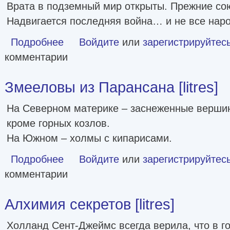
Врата в подземный мир открыты. Прежние со
Надвигается последняя война… и не все наро
Подробнее
о Корона огня и пепла [litres]
Войдите
или
зарегистрируйтес
комментарии
Змееловы из Парансана [litres]
На Северном материке – заснеженные вершин
кроме горных козлов.
На Южном – холмы с кипарисами.
Подробнее
о Змееловы из Парансана [litres]
Войдите
или
зарегистрируйтес
комментарии
Алхимия секретов [litres]
Холланд Сент-Джеймс всегда верила, что в г