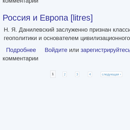
комментарии
Россия и Европа [litres]
Н. Я. Данилевский заслуженно признан класс
геополитики и основателем цивилизационного
Подробнее
о Россия и Европа [litres]
Войдите
или
зарегистрируйтес
комментарии
Страницы
1
2
3
4
следующая ›