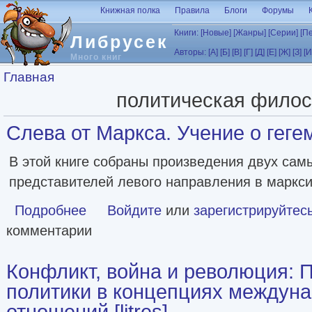
Перейти к основному содержанию
Книжная полка
Правила
Блоги
Форумы
Книги:
[Новые]
[Жанры]
[Серии]
[П
Либрусек
Авторы:
[А]
[Б]
[В]
[Г]
[Д]
[Е]
[Ж]
[З]
[И
Много книг
Вы здесь
Главная
политическая фило
Слева от Маркса. Учение о гегемо
В этой книге собраны произведения двух сам
представителей левого направления в маркси
Подробнее
о Слева от Маркса. Учение о гегемонии [litres]
Войдите
или
зарегистрируйтес
комментарии
Конфликт, война и революция: 
политики в концепциях междун
отношений [litres]