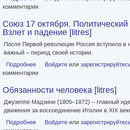
комментарии
Союз 17 октября. Политический 
Взлет и падение [litres]
После Первой революции Россия вступила в н
важный – период своей истории.
Подробнее
о Союз 17 октября. Политический класс России. Взлет и п
Войдите
или
зарегистрируйтес
комментарии
Обязанности человека [litres]
Джузеппе Мадзини (1805–1872) – главный ид
движения за воссоединение Италии в XIX век
Подробнее
о Обязанности человека [litres]
Войдите
или
зарегистрируйтес