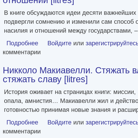
В книге обсуждаются идеи десяти важнейших
подвергли сомнению и изменили сам способ 
насилия и отношений между государствами, 
Подробнее
о Конфликт, война и революция: Проблема политики в к
Войдите
или
зарегистрируйтес
комментарии
Никколо Макиавелли. Стяжать в
стяжать славу [litres]
История оживает на страницах книги: миссии, 
опала, амнистия… Макиавелли жил и действо
готовностью принимая новые знания и расши
Подробнее
о Никколо Макиавелли. Стяжать власть, не стяжать славу 
Войдите
или
зарегистрируйтес
комментарии