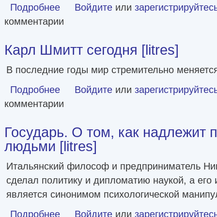
Подробнее
о Политические режимы и трансформации: Россия в сравн
Войдите
или
зарегистрируйтес
комментарии
Карл Шмитт сегодня [litres]
В последние годы мир стремительно меняется
Подробнее
о Карл Шмитт сегодня [litres]
Войдите
или
зарегистрируйтес
комментарии
Государь. О том, как надлежит 
людьми [litres]
Итальянский философ и предприниматель Ни
сделал политику и дипломатию наукой, а его 
является синонимом психологической манипу
Подробнее
о Государь. О том, как надлежит поступать с людьми [litre
Войдите
или
зарегистрируйтес