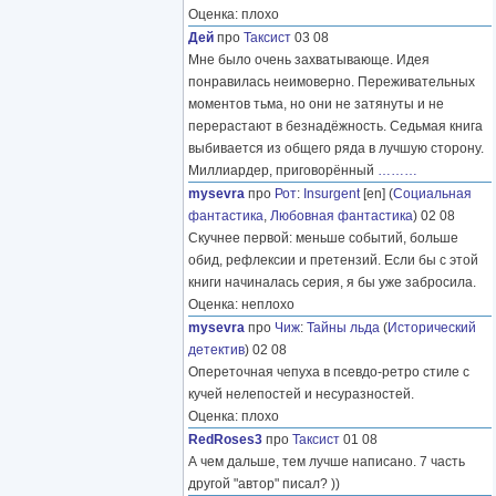
Оценка: плохо
Дей
про
Таксист
03 08
Мне было очень захватывающе. Идея
понравилась неимоверно. Переживательных
моментов тьма, но они не затянуты и не
перерастают в безнадёжность. Седьмая книга
выбивается из общего ряда в лучшую сторону.
Миллиардер, приговорённый
………
mysevra
про
Рот
:
Insurgent
[en] (
Социальная
фантастика
,
Любовная фантастика
) 02 08
Скучнее первой: меньше событий, больше
обид, рефлексии и претензий. Если бы с этой
книги начиналась серия, я бы уже забросила.
Оценка: неплохо
mysevra
про
Чиж
:
Тайны льда
(
Исторический
детектив
) 02 08
Опереточная чепуха в псевдо-ретро стиле с
кучей нелепостей и несуразностей.
Оценка: плохо
RedRoses3
про
Таксист
01 08
А чем дальше, тем лучше написано. 7 часть
другой "автор" писал? ))