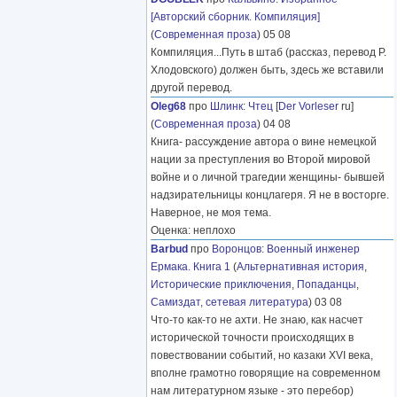
[Авторский сборник. Компиляция]
(
Современная проза
) 05 08
Компиляция...Путь в штаб (рассказ, перевод Р.
Хлодовского) должен быть, здесь же вставили
другой перевод.
Oleg68
про
Шлинк
:
Чтец
[
Der Vorleser
ru]
(
Современная проза
) 04 08
Книга- рассуждение автора о вине немецкой
нации за преступления во Второй мировой
войне и о личной трагедии женщины- бывшей
надзирательницы концлагеря. Я не в восторге.
Наверное, не моя тема.
Оценка: неплохо
Barbud
про
Воронцов
:
Военный инженер
Ермака. Книга 1
(
Альтернативная история
,
Исторические приключения
,
Попаданцы
,
Самиздат, сетевая литература
) 03 08
Что-то как-то не ахти. Не знаю, как насчет
исторической точности происходящих в
повествовании событий, но казаки XVI века,
вполне грамотно говорящие на современном
нам литературном языке - это перебор)