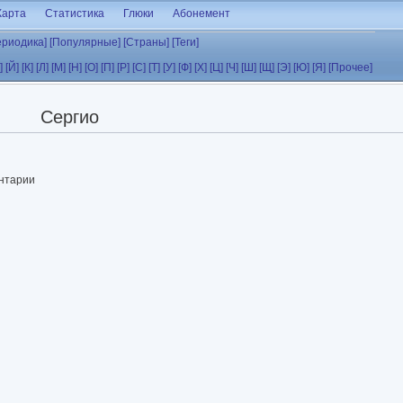
Карта
Статистика
Глюки
Абонемент
ериодика]
[Популярные]
[Страны]
[Теги]
]
[Й]
[К]
[Л]
[М]
[Н]
[О]
[П]
[Р]
[С]
[Т]
[У]
[Ф]
[Х]
[Ц]
[Ч]
[Ш]
[Щ]
[Э]
[Ю]
[Я]
[Прочее]
Сергио
ентарии