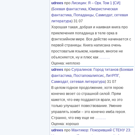
udrees
про
Лисицин
:
Я – Орк. Том 1 [СИ]
(
Боевая фантастика
,
Юмористическая
фантастика
,
Попаданцы
,
Самиздат, сетевая
литература
) 31 07
Хорошая такая, добрая и наивная книга про
приключения попаданца в теле орка в
фэнтезийном мире. Все действо начинается с
первой страницы. Книга написана очень
простоватым языком, наивная, многое не
объясняется, ну и плюс как
………
Оценка: неплохо
udrees
про
Сугралинов
:
Город титанов
(
Боевая
фантастика
,
Постапокалипсис
,
ЛитРПГ
,
Самиздат, сетевая литература
) 31 07
В целом годное продолжение, хотя герою
конечно везет со страшной силой. Прям
кажется, что ему поддаются враги, но это
только улучшает повествование. Умение
управлять зомби – это конечно имба героя.
Странно, что ему еще не
………
Оценка: хорошо
udrees
про
Мантикор
:
Покоривший СТЕНУ 23: