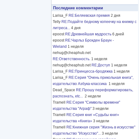
Последние комментарии
Larisa_F
RE:Беляевская премия
2 дня
Telly
RE:Подайте бедному копеечку на книжку с
литреса...
4 дня
epoost
RE:Древнейшая мудрость
6 дней
epoost
RE:Чарльз Брокден Браун -
Wieland
1 неделя
nehug@cheaphub.net
RE:Ответственность.
1 неделя
nehug@cheaphub.net
RE:Доступ
1 неделя
Larisa_F
RE:Принцесса-бродяжка
1 неделя
Larisa_F
RE:Серия "Очень прикольная книга",
издательство Азбука-классика
1 неделя
Dead_Space
RE:Прошу переформатировать,
распознать, etc...
2 недели
Tramell
RE:Серия "Символы времени"
издательства "Аграф"
3 недели
Tramell
RE:Серия книг «Судьбы книг»
издательства «Книга»
3 недели
Tramell
RE:Книжная серия "Жизнь в искусстве"
издательство "Искусство"...
3 недели