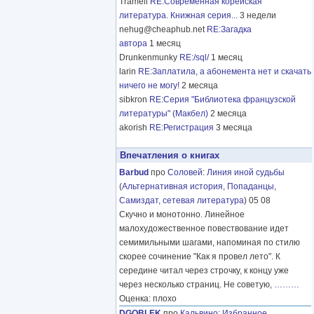
Tramell
RE:Современная корейская
литература. Книжная серия...
3 недели
nehug@cheaphub.net
RE:Загадка
автора
1 месяц
Drunkenmunky
RE:/sql/
1 месяц
larin
RE:Заплатила, а абонемента нет и скачать
ничего не могу!
2 месяца
sibkron
RE:Серия "Библиотека французской
литературы" (Макбел)
2 месяца
akorish
RE:Регистрация
3 месяца
Впечатления о книгах
Barbud
про
Соловей
:
Линия иной судьбы
(
Альтернативная история
,
Попаданцы
,
Самиздат, сетевая литература
) 05 08
Скучно и монотонно. Линейное
малохудожественное повествование идет
семимильными шагами, напоминая по стилю
скорее сочинение "Как я провел лето". К
середине читал через строчку, к концу уже
через несколько страниц. Не советую,
………
Оценка: плохо
DGOBLEK
про
Кальвино
:
Избранное