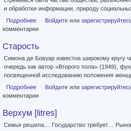
и обработки информации, природу социальны
Подробнее
о Основы социальной коммуникации. Лабиринты понимани
Войдите
или
зарегистрируйтес
комментарии
Старость
Симона де Бовуар известна широкому кругу ч
очередь как автор «Второго пола» (1949), фу
посвященной исследованию положения женщ
Подробнее
о Старость
Войдите
или
зарегистрируйтес
комментарии
Верхум [litres]
Семья решила… Государство требует… Рыно