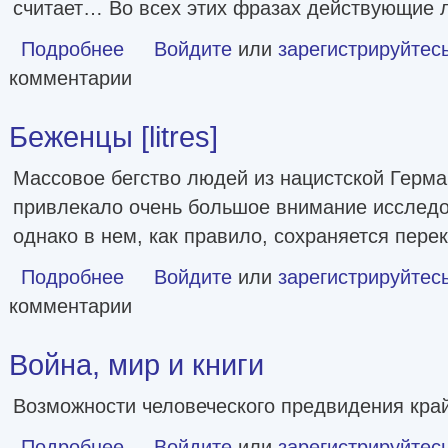
считает… Во всех этих фразах действующие л
Подробнее
о Верхум [litres]
Войдите
или
зарегистрируйтес
комментарии
Беженцы [litres]
Массовое бегство людей из нацистской Герма
привлекало очень большое внимание исследо
однако в нем, как правило, сохраняется пере
Подробнее
о Беженцы [litres]
Войдите
или
зарегистрируйтес
комментарии
Война, мир и книги
Возможности человеческого предвидения кра
Подробнее
о Война, мир и книги
Войдите
или
зарегистрируйтес