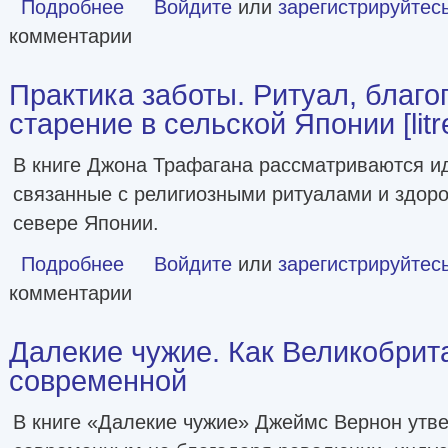
Подробнее
о Пляска смерти, или История кладбищ [litres]
Войдите
или
зарегистрируйтес
комментарии
Практика заботы. Ритуал, благо
старение в сельской Японии [litr
В книге Джона Трафагана рассматриваются ид
связанные с религиозными ритуалами и здор
севере Японии.
Подробнее
о Практика заботы. Ритуал, благополучие и старение в се
Войдите
или
зарегистрируйтес
комментарии
Далекие чужие. Как Великобрит
современной
В книге «Далекие чужие» Джеймс Вернон утве