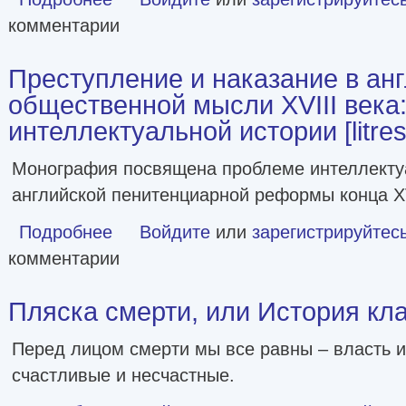
комментарии
Преступление и наказание в ан
общественной мысли XVIII века:
интеллектуальной истории [litres
Монография посвящена проблеме интеллекту
английской пенитенциарной реформы конца XV
Подробнее
о Преступление и наказание в английской общественной м
Войдите
или
зарегистрируйтес
комментарии
Пляска смерти, или История клад
Перед лицом смерти мы все равны – власть 
счастливые и несчастные.