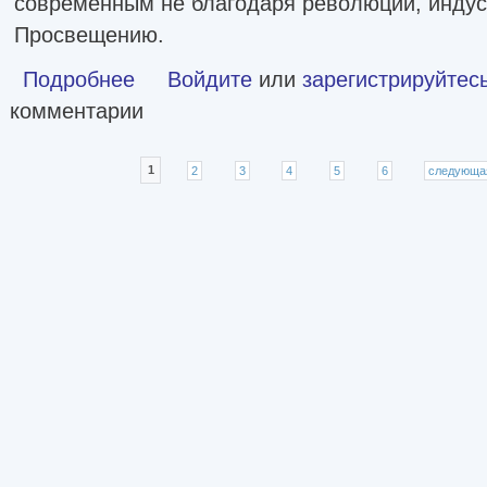
современным не благодаря революции, индус
Просвещению.
Подробнее
о Далекие чужие. Как Великобритания стала современн
Войдите
или
зарегистрируйтес
комментарии
Страницы
1
2
3
4
5
6
следующа