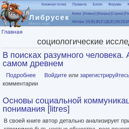
Перейти к основному содержанию
Книжная полка
Правила
Блоги
Форумы
Книги:
[Новые]
[Жанры]
[Серии]
[П
Либрусек
Авторы:
[А]
[Б]
[В]
[Г]
[Д]
[Е]
[Ж]
[З]
[И
Много книг
Вы здесь
Главная
социологические иссл
В поисках разумного человека. 
самом древнем
Подробнее
о В поисках разумного человека. Археология о самом д
Войдите
или
зарегистрируйтес
комментарии
Основы социальной коммуника
понимания [litres]
В своей книге автор детально анализирует п
стремимся быть частью общества, разъясняе