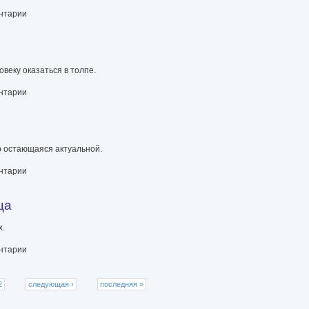
ентарии
овеку оказаться в толпе.
ентарии
ор остающаяся актуальной.
ентарии
ца
х.
ентарии
2
следующая ›
последняя »