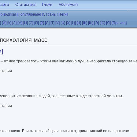
Карта
Статистика
Глюки
Абонемент
ериодика]
[Популярные]
[Страны]
[Теги]
]
[Й]
[К]
[Л]
[М]
[Н]
[О]
[П]
[Р]
[С]
[Т]
[У]
[Ф]
[Х]
[Ц]
[Ч]
[Ш]
[Щ]
[Э]
[Ю]
[Я]
[Прочее]
психология масс
s]
 – от нее требовалось, чтобы она как можно лучше изображала стоящую за н
ентарии
сполняться желания людей, вознесенные в виде страстной молитвы.
ентарии
ихоанализа. Блистательный врач-психиатр, применивший ее на практике.