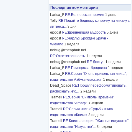
Последние комментарии
Larisa_F
RE:Беляевская премия
1 день
Telly
RE:Подайте бедному копеечку на книжку с
литреса...
3 дня
epoost
RE:Древнейшая мудрость
5 дней
epoost
RE:Чарльз Брокден Браун -
Wieland
1 неделя
nehug@cheaphub.net
RE:Ответственность.
1 неделя
nehug@cheaphub.net
RE:Доступ
1 неделя
Larisa_F
RE:Принцесса-бродяжка
1 неделя
Larisa_F
RE:Серия "Очень прикольная книга",
издательство Азбука-классика
1 неделя
Dead_Space
RE:Прошу переформатировать,
распознать, etc...
2 недели
Tramell
RE:Серия "Символы времени"
издательства "Аграф"
3 недели
Tramell
RE:Серия книг «Судьбы книг»
издательства «Книга»
3 недели
Tramell
RE:Книжная серия "Жизнь в искусстве"
издательство "Искусство"...
3 недели