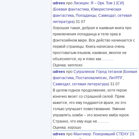
udrees
про
Лисицин
:
Я – Орк. Том 1 [СИ]
(
Боевая фантастика
,
Юмористическая
фантастика
,
Попаданцы
,
Самиздат, сетевая
литература
) 31 07
Хорошая такая, добрая и наивная книга про
приключения попаданца в теле орка в
фэнтезийном мире. Все действо начинается с
первой страницы. Книга написана очень
простоватым языком, наивная, многое не
объясняется, ну и плюс как
………
Оценка: неплохо
udrees
про
Сугралинов
:
Город титанов
(
Боевая
фантастика
,
Постапокалипсис
,
ЛитРПГ
,
Самиздат, сетевая литература
) 31 07
В целом годное продолжение, хотя герою
конечно везет со страшной силой. Прям
кажется, что ему поддаются враги, но это
только улучшает повествование. Умение
управлять зомби – это конечно имба героя.
Странно, что ему еще не
………
Оценка: хорошо
udrees
про
Мантикор
:
Покоривший СТЕНУ 23: