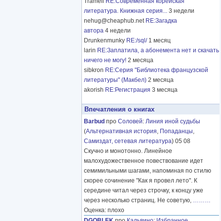
Tramell
RE:Современная корейская
литература. Книжная серия...
3 недели
nehug@cheaphub.net
RE:Загадка
автора
4 недели
Drunkenmunky
RE:/sql/
1 месяц
larin
RE:Заплатила, а абонемента нет и скачать
ничего не могу!
2 месяца
sibkron
RE:Серия "Библиотека французской
литературы" (Макбел)
2 месяца
akorish
RE:Регистрация
3 месяца
Впечатления о книгах
Barbud
про
Соловей
:
Линия иной судьбы
(
Альтернативная история
,
Попаданцы
,
Самиздат, сетевая литература
) 05 08
Скучно и монотонно. Линейное
малохудожественное повествование идет
семимильными шагами, напоминая по стилю
скорее сочинение "Как я провел лето". К
середине читал через строчку, к концу уже
через несколько страниц. Не советую,
………
Оценка: плохо
DGOBLEK
про
Кальвино
:
Избранное