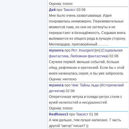
Оценка: плохо
Дей
про
Таксист
03 08
Мне было очень захватывающе. Идея
понравилась неимоверно. Переживательных
моментов тьма, но они не затянуты и не
перерастают в безнадёжность. Седьмая книга
выбивается из общего ряда в лучшую сторону.
Миллиардер, приговорённый
………
mysevra
про
Рот
:
Insurgent
[en] (
Социальная
фантастика
,
Любовная фантастика
) 02 08
Скучнее первой: меньше событий, больше
обид, рефлексии и претензий. Если бы с этой
книги начиналась серия, я бы уже забросила.
Оценка: неплохо
mysevra
про
Чиж
:
Тайны льда
(
Исторический
детектив
) 02 08
Опереточная чепуха в псевдо-ретро стиле с
кучей нелепостей и несуразностей.
Оценка: плохо
RedRoses3
про
Таксист
01 08
А чем дальше, тем лучше написано. 7 часть
другой "автор" писал? ))