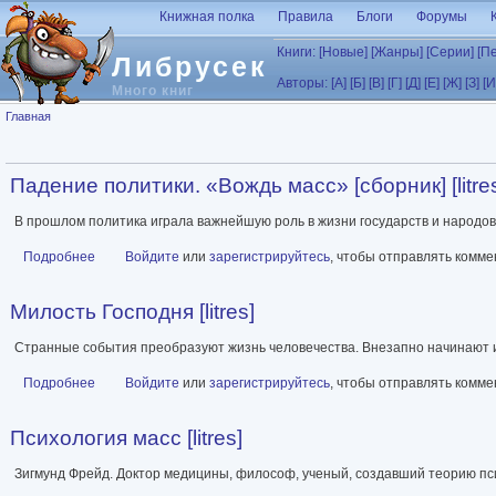
Перейти к основному содержанию
Книжная полка
Правила
Блоги
Форумы
Книги:
[Новые]
[Жанры]
[Серии]
[П
Либрусек
Авторы:
[А]
[Б]
[В]
[Г]
[Д]
[Е]
[Ж]
[З]
[И
Много книг
Вы здесь
Главная
Падение политики. «Вождь масс» [сборник] [litre
В прошлом политика играла важнейшую роль в жизни государств и народов
Подробнее
о Падение политики. «Вождь масс» [сборник] [litres]
Войдите
или
зарегистрируйтесь
, чтобы отправлять комм
Милость Господня [litres]
Странные события преобразуют жизнь человечества. Внезапно начинают и
Подробнее
о Милость Господня [litres]
Войдите
или
зарегистрируйтесь
, чтобы отправлять комм
Психология масс [litres]
Зигмунд Фрейд. Доктор медицины, философ, ученый, создавший теорию пс