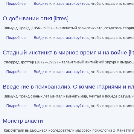
Подробнее
о Психология масс [litres]
Войдите
или
зарегистрируйтесь
, чтобы отправлять комм
О добывании огня [litres]
Зигмунд Фрейд (1856–1939) – знаменитый врач-психиатр, создатель теории 
Подробнее
о О добывании огня [litres]
Войдите
или
зарегистрируйтесь
, чтобы отправлять комм
Стадный инстинкт в мирное время и на войне [lit
Уилфред Троттер (1872—1939) – талантливый английский хирург и выдающ
Подробнее
о Стадный инстинкт в мирное время и на войне [litres]
Войдите
или
зарегистрируйтесь
, чтобы отправлять комм
Введение в психоанализ. С комментариями и 
Зигмунд Фрейд с юных лет мечтал изменить мир, мечтал о победе разума и
Подробнее
о Введение в психоанализ. С комментариями и иллюстрациям
Войдите
или
зарегистрируйтесь
, чтобы отправлять комм
Монстр власти
Как считали выдающиеся исследователи массовой психологии Э. Канетти и