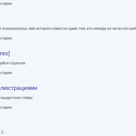
ентарии
психоанализа, имя которого известно даже тем, кто никогда не читал его раб
ентарии
res]
ийся социолог.
ентарии
иллюстрациями
 пьедестале славы.
и
ентарии
 С.