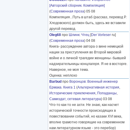
[Авторский сборник. Компиляция]
(
Современная проза
) 05 08
Компиляция...Путь в штаб (рассказ, перевод Р.
Хлодовского) должен быть, здесь же вставили
другой перевод.
Oleg68
про
Шлинк
:
Чтец
[
Der Vorleser
ru]
(
Современная проза
) 04 08
Книга- рассуждение автора о вине немецкой
нации за преступления во Второй мировой
войне и о личной трагедии женщины- бывшей
надзирательницы концлагеря. Я не в восторге.
Наверное, не моя тема.
Оценка: неплохо
Barbud
про
Воронцов
:
Военный инженер
Ермака. Книга 1
(
Альтернативная история
,
Исторические приключения
,
Попаданцы
,
Самиздат, сетевая литература
) 03 08
Что-то как-то не ахти. Не знаю, как насчет
исторической точности происходящих в
повествовании событий, но казаки XVI века,
вполне грамотно говорящие на современном
нам литературном языке - это перебор)