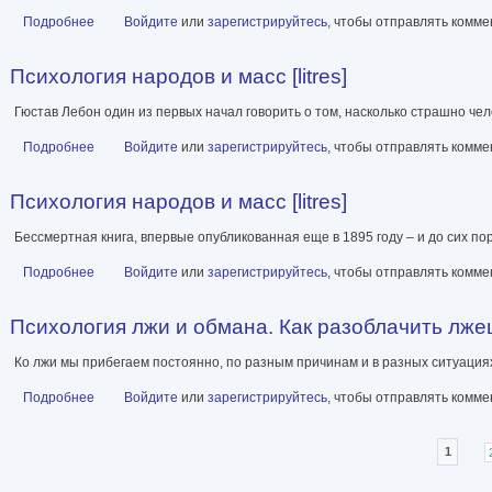
Подробнее
о Монстр власти
Войдите
или
зарегистрируйтесь
, чтобы отправлять комм
Психология народов и масс [litres]
Гюстав Лебон один из первых начал говорить о том, насколько страшно чел
Подробнее
о Психология народов и масс [litres]
Войдите
или
зарегистрируйтесь
, чтобы отправлять комм
Психология народов и масс [litres]
Бессмертная книга, впервые опубликованная еще в 1895 году – и до сих п
Подробнее
о Психология народов и масс [litres]
Войдите
или
зарегистрируйтесь
, чтобы отправлять комм
Психология лжи и обмана. Как разоблачить лже
Ко лжи мы прибегаем постоянно, по разным причинам и в разных ситуация
Подробнее
о Психология лжи и обмана. Как разоблачить лжеца
Войдите
или
зарегистрируйтесь
, чтобы отправлять комм
Страницы
1