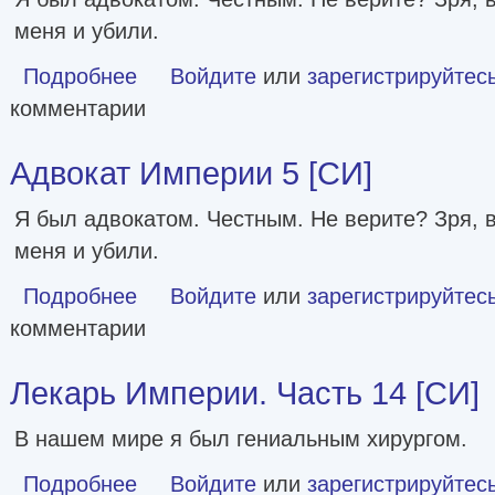
меня и убили.
Подробнее
о Адвокат Империи 8 [СИ]
Войдите
или
зарегистрируйтес
комментарии
Адвокат Империи 5 [СИ]
Я был адвокатом. Честным. Не верите? Зря, 
меня и убили.
Подробнее
о Адвокат Империи 5 [СИ]
Войдите
или
зарегистрируйтес
комментарии
Лекарь Империи. Часть 14 [СИ]
В нашем мире я был гениальным хирургом.
Подробнее
о Лекарь Империи. Часть 14 [СИ]
Войдите
или
зарегистрируйтес