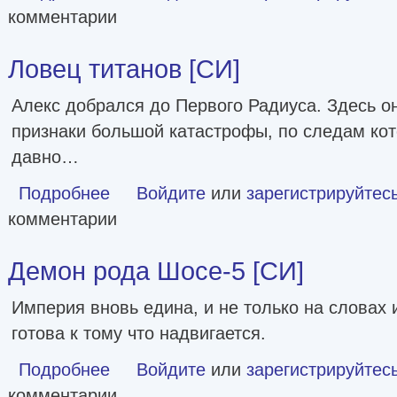
комментарии
Ловец титанов [СИ]
Алекс добрался до Первого Радиуса. Здесь о
признаки большой катастрофы, по следам кот
давно…
Подробнее
о Ловец титанов [СИ]
Войдите
или
зарегистрируйтес
комментарии
Демон рода Шосе-5 [СИ]
Империя вновь едина, и не только на словах и
готова к тому что надвигается.
Подробнее
о Демон рода Шосе-5 [СИ]
Войдите
или
зарегистрируйтес
комментарии