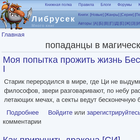
Перейти к основному содержанию
Книжная полка
Правила
Блоги
Форумы
Книги:
[Новые]
[Жанры]
[Серии]
[П
Либрусек
Авторы:
[А]
[Б]
[В]
[Г]
[Д]
[Е]
[Ж]
[З]
[И
Много книг
Вы здесь
Главная
попаданцы в магичес
Моя попытка прожить жизнь Бе
I
Старик переродился в мире, где Ци не выдум
философов, звери разговаривают, по небу ра
летающих мечах, а секты ведут бесконечную 
Подробнее
о Моя попытка прожить жизнь Бессмертного Даоса I
Войдите
или
зарегистрируйтес
комментарии
Как приручить дракона [СИ]