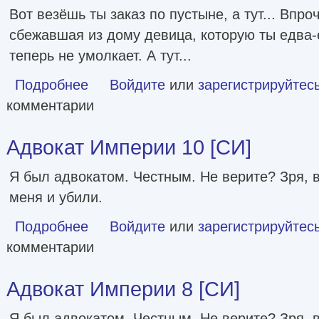
Вот везёшь ты заказ по пустыне, а тут... Впро
сбежавшая из дому девица, которую ты едва-
теперь не умолкает. А тут...
Подробнее
о Вечные Пески. Том 1 и 2
Войдите
или
зарегистрируйтес
комментарии
Адвокат Империи 10 [СИ]
Я был адвокатом. Честным. Не верите? Зря, 
меня и убили.
Подробнее
о Адвокат Империи 10 [СИ]
Войдите
или
зарегистрируйтес
комментарии
Адвокат Империи 8 [СИ]
Я был адвокатом. Честным. Не верите? Зря, 