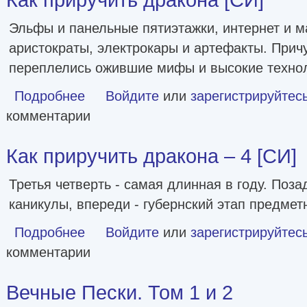
Эльфы и панельные пятиэтажки, интернет и ма
аристократы, электрокары и артефакты. Прич
переплелись ожившие мифы и высокие технол
Подробнее
о Как приручить дракона [СИ]
Войдите
или
зарегистрируйтес
комментарии
Как приручить дракона – 4 [СИ]
Третья четверть - самая длинная в году. Поза
каникулы, впереди - губернский этап предме
Подробнее
о Как приручить дракона – 4 [СИ]
Войдите
или
зарегистрируйтес
комментарии
Вечные Пески. Том 1 и 2