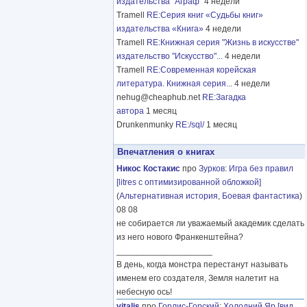
издательства "Аграф"
4 недели
Tramell
RE:Серия книг «Судьбы книг»
издательства «Книга»
4 недели
Tramell
RE:Книжная серия "Жизнь в искусстве"
издательство "Искусство"...
4 недели
Tramell
RE:Современная корейская
литература. Книжная серия...
4 недели
nehug@cheaphub.net
RE:Загадка
автора
1 месяц
Drunkenmunky
RE:/sql/
1 месяц
Впечатления о книгах
Никос Костакис
про
Зурков
:
Игра без правил
[litres с оптимизированной обложкой]
(
Альтернативная история
,
Боевая фантастика
)
08 08
не собирается ли уважаемый академик сделать
из него нового Франкенштейна?
____________________
В день, когда монстра перестанут называть
именем его создателя, Земля налетит на
небесную ось!
vitalis
про
Горлис-Горский
:
Холодний Яр [вид.