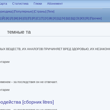
Карта
Статистика
Глюки
Абонемент
ериодика]
[Популярные]
[Страны]
[Теги]
]
[Й]
[К]
[Л]
[М]
[Н]
[О]
[П]
[Р]
[С]
[Т]
[У]
[Ф]
[Х]
[Ц]
[Ч]
[Ш]
[Щ]
[Э]
[Ю]
[Я]
[Прочее]
темные та
ЫХ ВЕЩЕСТВ, ИХ АНАЛОГОВ ПРИЧИНЯЕТ ВРЕД ЗДОРОВЬЮ, ИХ НЕЗАКО
ентарии
именем – за последствия он не отвечает.
ентарии
действа [сборник litres]
именем – за последствия он не отвечает.