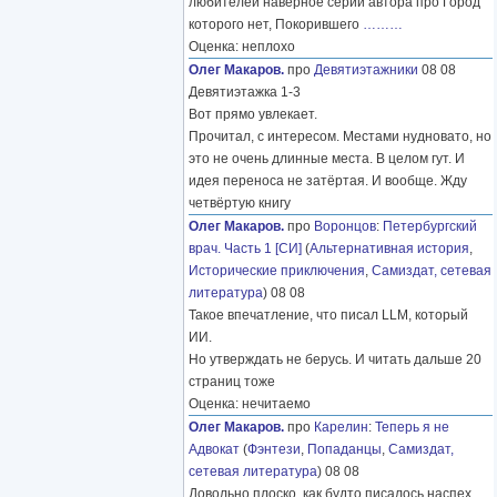
любителей наверное серий автора про Город
которого нет, Покорившего
………
Оценка: неплохо
Олег Макаров.
про
Девятиэтажники
08 08
Девятиэтажка 1-3
Вот прямо увлекает.
Прочитал, с интересом. Местами нудновато, но
это не очень длинные места. В целом гут. И
идея переноса не затёртая. И вообще. Жду
четвёртую книгу
Олег Макаров.
про
Воронцов
:
Петербургский
врач. Часть 1 [СИ]
(
Альтернативная история
,
Исторические приключения
,
Самиздат, сетевая
литература
) 08 08
Такое впечатление, что писал LLM, который
ИИ.
Но утверждать не берусь. И читать дальше 20
страниц тоже
Оценка: нечитаемо
Олег Макаров.
про
Карелин
:
Теперь я не
Адвокат
(
Фэнтези
,
Попаданцы
,
Самиздат,
сетевая литература
) 08 08
Довольно плоско, как будто писалось наспех