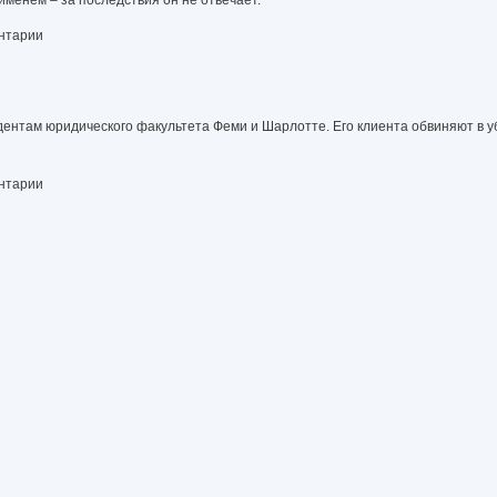
ник litres]
ентарии
дентам юридического факультета Феми и Шарлотте. Его клиента обвиняют в 
ентарии