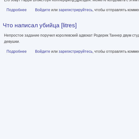
Подробнее
о Архивы Дрездена 15: Грязная игра. Правила чародейства [сбор
Войдите
или
зарегистрируйтесь
, чтобы отправлять комм
Что написал убийца [litres]
Непростое задание поручил королевский адвокат Родерик Таннер двум сту
девушки.
Подробнее
о Что написал убийца [litres]
Войдите
или
зарегистрируйтесь
, чтобы отправлять комм