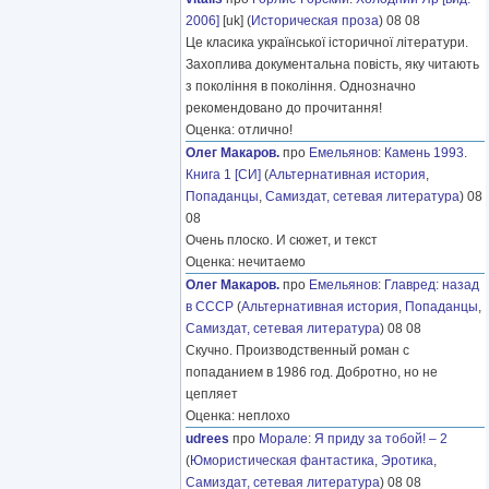
2006]
[uk] (
Историческая проза
) 08 08
Це класика української історичної літератури.
Захоплива документальна повість, яку читають
з покоління в покоління. Однозначно
рекомендовано до прочитання!
Оценка: отлично!
Олег Макаров.
про
Емельянов
:
Камень 1993.
Книга 1 [СИ]
(
Альтернативная история
,
Попаданцы
,
Самиздат, сетевая литература
) 08
08
Очень плоско. И сюжет, и текст
Оценка: нечитаемо
Олег Макаров.
про
Емельянов
:
Главред: назад
в СССР
(
Альтернативная история
,
Попаданцы
,
Самиздат, сетевая литература
) 08 08
Скучно. Производственный роман с
попаданием в 1986 год. Добротно, но не
цепляет
Оценка: неплохо
udrees
про
Морале
:
Я приду за тобой! – 2
(
Юмористическая фантастика
,
Эротика
,
Самиздат, сетевая литература
) 08 08