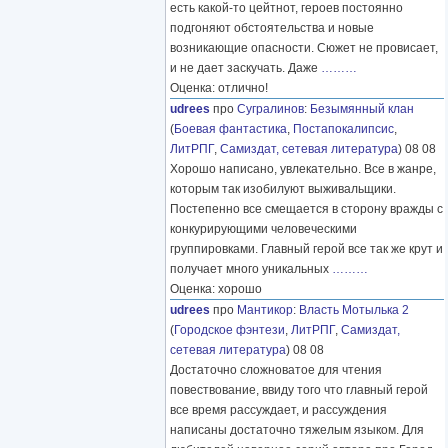
есть какой-то цейтнот, героев постоянно
подгоняют обстоятельства и новые
возникающие опасности. Сюжет не провисает,
и не дает заскучать. Даже
………
Оценка: отлично!
udrees
про
Сугралинов
:
Безымянный клан
(
Боевая фантастика
,
Постапокалипсис
,
ЛитРПГ
,
Самиздат, сетевая литература
) 08 08
Хорошо написано, увлекательно. Все в жанре,
которым так изобилуют выживальщики.
Постепенно все смещается в сторону вражды с
конкурирующими человеческими
группировками. Главный герой все так же крут и
получает много уникальных
………
Оценка: хорошо
udrees
про
Мантикор
:
Власть Мотылька 2
(
Городское фэнтези
,
ЛитРПГ
,
Самиздат,
сетевая литература
) 08 08
Достаточно сложноватое для чтения
повествование, ввиду того что главный герой
все время рассуждает, и рассуждения
написаны достаточно тяжелым языком. Для