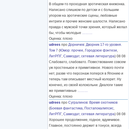
В общем-то проходная эротическая книжонка.
Написано слишком по детски и с большим
упором на эротические сцены, любовные
интриги и прочие женские шалости. Написано
правда с мужской точки зрения, который желал
бы, чтобы молодые
………
Оценка: плохо
udrees
про
Дорничев
:
Дворник 17-го уровня.
Том 7
(
Юмор: прочее
,
Городское фэнтези
,
ЛитРПГ
,
Самиздат, сетевая литература
) 08 08
Слабовато, слабовато. Повествование совсем
уж простенькое и примитивное. Нового почти
нет, разве что персонаж поперся в Японию и
теперь там описывает местный колорит. Ну
конечно, из своей колокольни. Диалоги такие
же примитивные
………
Оценка: плохо
udrees
про
Сугралинов
:
Время охотников
(
Боевая фантастика
,
Постапокалипсис
,
ЛитРПГ
,
Самиздат, сетевая литература
) 08 08
Хорошее продолжение, годное, вдумчивое.
Главное, постоянно держит в тонусе, всегда