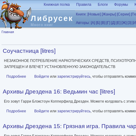
Перейти к основному содержанию
Книжная полка
Правила
Блоги
Форумы
Книги:
[Новые]
[Жанры]
[Серии]
[П
Либрусек
Авторы:
[А]
[Б]
[В]
[Г]
[Д]
[Е]
[Ж]
[З]
[И
Много книг
Вы здесь
Главная
Соучастница [litres]
НЕЗАКОННОЕ ПОТРЕБЛЕНИЕ НАРКОТИЧЕСКИХ СРЕДСТВ, ПСИХОТРОПН
ЗАПРЕЩЕН И ВЛЕЧЕТ УСТАНОВЛЕННУЮ ЗАКОНОДАТЕЛЬСТВ
Подробнее
о Соучастница [litres]
Войдите
или
зарегистрируйтесь
, чтобы отправлять комм
Архивы Дрездена 16: Ведьмин час [litres]
Его зовут Гарри Блэкстоун Копперфилд Дрезден. Можете колдовать с этим 
Подробнее
о Архивы Дрездена 16: Ведьмин час [litres]
Войдите
или
зарегистрируйтесь
, чтобы отправлять комм
Архивы Дрездена 15: Грязная игра. Правила чаро
Его зовут Гарри Блэкстоун Копперфилд Дрезден. Можете колдовать с этим 