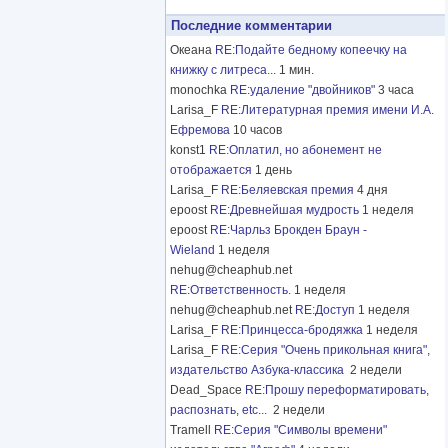
Последние комментарии
Океана
RE:Подайте бедному копеечку на
книжку с литреса...
1 мин.
monochka
RE:удаление "двойников"
3 часа
Larisa_F
RE:Литературная премия имени И.А.
Ефремова
10 часов
konst1
RE:Оплатил, но абонемент не
отображается
1 день
Larisa_F
RE:Беляевская премия
4 дня
epoost
RE:Древнейшая мудрость
1 неделя
epoost
RE:Чарльз Брокден Браун -
Wieland
1 неделя
nehug@cheaphub.net
RE:Ответственность.
1 неделя
nehug@cheaphub.net
RE:Доступ
1 неделя
Larisa_F
RE:Принцесса-бродяжка
1 неделя
Larisa_F
RE:Серия "Очень прикольная книга",
издательство Азбука-классика
2 недели
Dead_Space
RE:Прошу переформатировать,
распознать, etc...
2 недели
Tramell
RE:Серия "Символы времени"