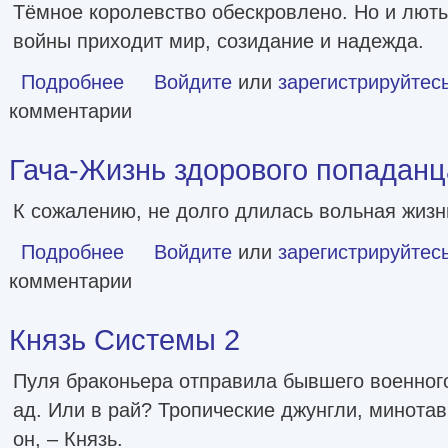
Тёмное королевство обескровлено. Но и люты
войны приходит мир, созидание и надежда.
Подробнее
о Древесный маг Орловского княжества 12
Войдите
или
зарегистрируйтес
комментарии
Гача-Жизнь здорового попаданца
К сожалению, не долго длилась вольная жизн
Подробнее
о Гача-Жизнь здорового попаданца. Книга 2
Войдите
или
зарегистрируйтес
комментарии
Князь Системы 2
Пуля браконьера отправила бывшего военног
ад. Или в рай? Тропические джунгли, минотав
он, – Князь.