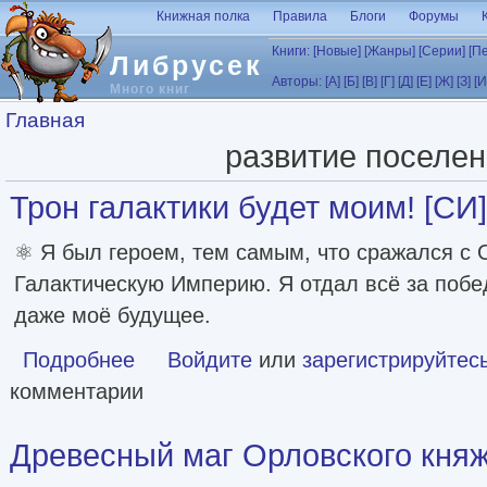
Перейти к основному содержанию
Книжная полка
Правила
Блоги
Форумы
Книги:
[Новые]
[Жанры]
[Серии]
[П
Либрусек
Авторы:
[А]
[Б]
[В]
[Г]
[Д]
[Е]
[Ж]
[З]
[И
Много книг
Вы здесь
Главная
развитие поселе
Трон галактики будет моим! [СИ]
⚛️ Я был героем, тем самым, что сражался с
Галактическую Империю. Я отдал всё за побе
даже моё будущее.
Подробнее
о Трон галактики будет моим! [СИ]
Войдите
или
зарегистрируйтес
комментарии
Древесный маг Орловского княж