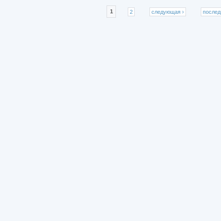
Страницы
1
2
следующая ›
послед