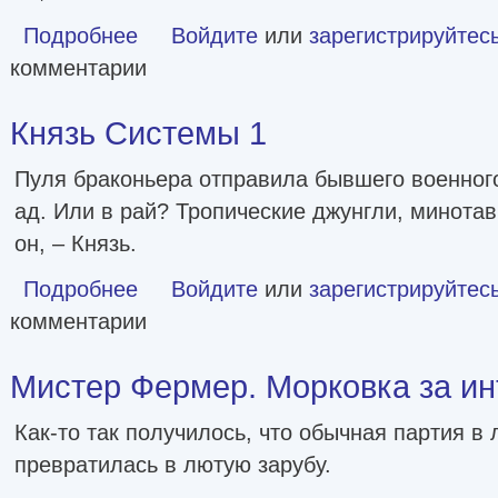
Подробнее
о Князь Системы 2
Войдите
или
зарегистрируйтес
комментарии
Князь Системы 1
Пуля браконьера отправила бывшего военног
ад. Или в рай? Тропические джунгли, минотав
он, – Князь.
Подробнее
о Князь Системы 1
Войдите
или
зарегистрируйтес
комментарии
Мистер Фермер. Морковка за ин
Как-то так получилось, что обычная партия в
превратилась в лютую зарубу.