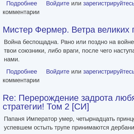
Подробнее
о Мистер Фермер. Морковка за интим! [СИ]
Войдите
или
зарегистрируйтес
комментарии
Мистер Фермер. Ветра великих 
Война беспощадна. Рано или поздно на войне
твои союзники, либо враги, после чего наступ
нами.
Подробнее
о Мистер Фермер. Ветра великих перемен! [СИ]
Войдите
или
зарегистрируйтес
комментарии
Re: Перерождение задрота люб
стратегии! Том 2 [СИ]
Папаня Император умер, четырнадцать принце
успевшем остыть трупе принимаются дербани