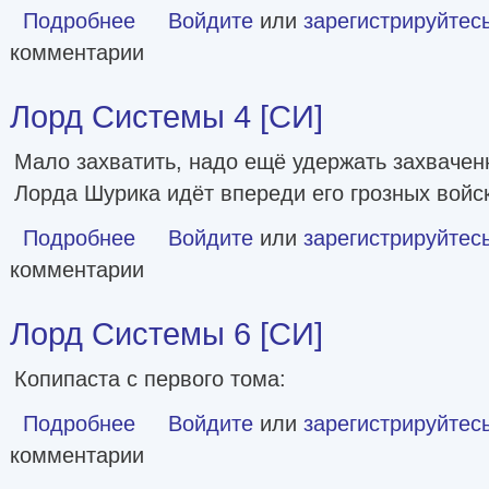
Подробнее
о Re: Перерождение задрота любящего жанр стратегии! 
Войдите
или
зарегистрируйтес
комментарии
Лорд Системы 4 [СИ]
Мало захватить, надо ещё удержать захвачен
Лорда Шурика идёт впереди его грозных войск
Подробнее
о Лорд Системы 4 [СИ]
Войдите
или
зарегистрируйтес
комментарии
Лорд Системы 6 [СИ]
Копипаста с первого тома:
Подробнее
о Лорд Системы 6 [СИ]
Войдите
или
зарегистрируйтес
комментарии