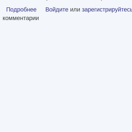
Подробнее
о Колхоз: Назад в СССР - 3 [СИ]
Войдите
или
зарегистрируйтес
комментарии