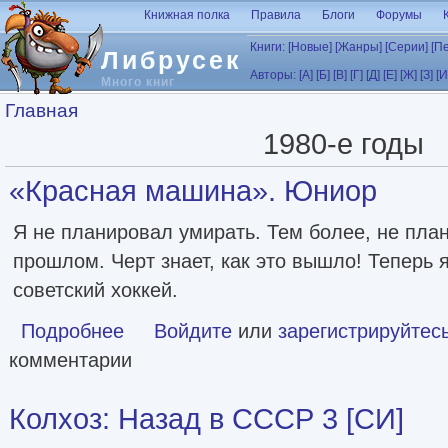
Перейти к основному содержанию
Книжная полка
Правила
Блоги
Форумы
Книги:
[Новые]
[Жанры]
[Серии]
[П
Либрусек
Авторы:
[А]
[Б]
[В]
[Г]
[Д]
[Е]
[Ж]
[З]
[И
Много книг
Вы здесь
Главная
1980-е годы
«Красная машина». Юниор
Я не планировал умирать. Тем более, не пла
прошлом. Черт знает, как это вышло! Теперь 
советский хоккей.
Подробнее
о «Красная машина». Юниор
Войдите
или
зарегистрируйтес
комментарии
Колхоз: Назад в СССР 3 [СИ]