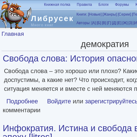
Перейти к основному содержанию
Книжная полка
Правила
Блоги
Форумы
Книги:
[Новые]
[Жанры]
[Серии]
[П
Либрусек
Авторы:
[А]
[Б]
[В]
[Г]
[Д]
[Е]
[Ж]
[З]
[И
Много книг
Вы здесь
Главная
демократия
Свобода слова: История опасной 
Свобода слова – это хорошо или плохо? Каки
доспустимы, а какие нет? Что происходит, ког
ситуация меняется и вместе с ней меняются 
Подробнее
о Свобода слова: История опасной идеи [litres]
Войдите
или
зарегистрируйтес
комментарии
Инфократия. Истина и свобода
эпоху [litres]