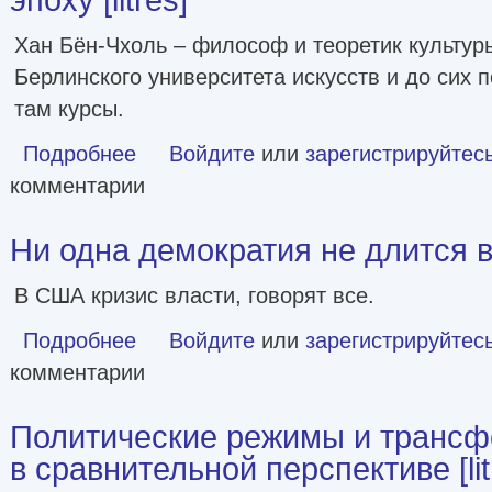
Хан Бён-Чхоль – философ и теоретик культу
Берлинского университета искусств и до сих 
там курсы.
Подробнее
о Инфократия. Истина и свобода в цифровую эпоху [litre
Войдите
или
зарегистрируйтес
комментарии
Ни одна демократия не длится 
В США кризис власти, говорят все.
Подробнее
о Ни одна демократия не длится вечно
Войдите
или
зарегистрируйтес
комментарии
Политические режимы и трансф
в сравнительной перспективе [lit