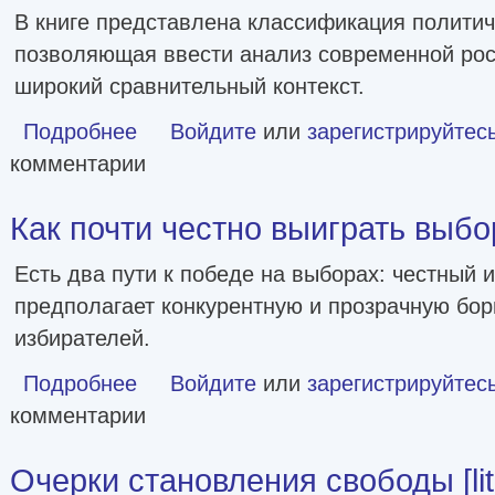
В книге представлена классификация политич
позволяющая ввести анализ современной рос
широкий сравнительный контекст.
Подробнее
о Политические режимы и трансформации: Россия в сравн
Войдите
или
зарегистрируйтес
комментарии
Как почти честно выиграть выборы
Есть два пути к победе на выборах: честный 
предполагает конкурентную и прозрачную бор
избирателей.
Подробнее
о Как почти честно выиграть выборы [litres]
Войдите
или
зарегистрируйтес
комментарии
Очерки становления свободы [lit