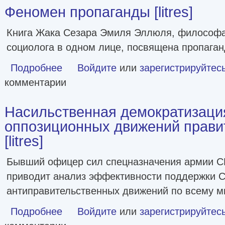
Феномен пропаганды [litres]
Книга Жака Сезара Эмиля Эллюля, философа,
социолога в одном лице, посвящена пропаган
Подробнее
о Феномен пропаганды [litres]
Войдите
или
зарегистрируйтес
комментарии
Насильственная демократизаци
оппозиционных движений прав
[litres]
Бывший офицер сил спецназначения армии 
приводит анализ эффективности поддержки 
антиправительственных движений по всему м
Подробнее
о Насильственная демократизация. Поддержка оппозици
Войдите
или
зарегистрируйтес