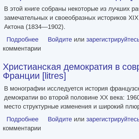
В этой книге собраны некоторые из лучших ра
замечательных и своеобразных историков XIX
Актона (1834—1902).
Подробнее
о Очерки становления свободы [litres]
Войдите
или
зарегистрируйтес
комментарии
Христианская демократия в со
Франции [litres]
В монографии исследуется история французс
демократии во второй половине XX века: 1960
место структурные изменения и широкий плю
Подробнее
о Христианская демократия в современной Франции [litr
Войдите
или
зарегистрируйтес
комментарии