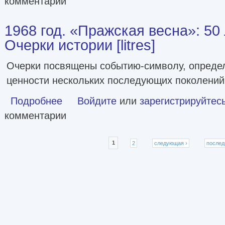
комментарии
1968 год. «Пражская весна»: 50 
Очерки истории [litres]
Очерки посвящены событию-символу, опреде
ценности нескольких последующих поколений
Подробнее
о 1968 год. «Пражская весна»: 50 лет спустя. Очерки исто
Войдите
или
зарегистрируйтес
комментарии
Страницы
1
2
следующая ›
послед