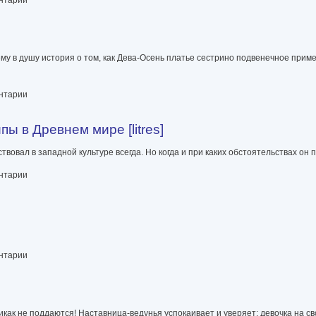
ему в душу история о том, как Дева-Осень платье сестрино подвенечное прим
ентарии
ы в Древнем мире [litres]
вовал в западной культуре всегда. Но когда и при каких обстоятельствах он 
ире [litres]
ентарии
ентарии
как не поддаются! Наставница-ведунья успокаивает и уверяет: девочка на св