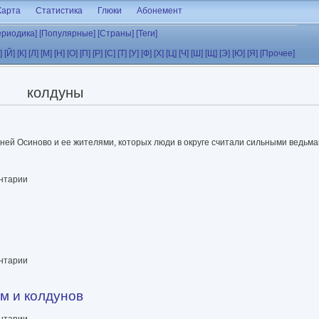
Карта
Статистика
Глюки
Абонемент
ериодика]
[Популярные]
[Страны]
[Теги]
]
[Й]
[К]
[Л]
[М]
[Н]
[О]
[П]
[Р]
[С]
[Т]
[У]
[Ф]
[Х]
[Ц]
[Ч]
[Ш]
[Щ]
[Э]
[Ю]
[Я]
[Прочее]
колдуны
ней Осиново и ее жителями, которых люди в округе считали сильными ведьма
ентарии
ентарии
м и колдунов
ентарии