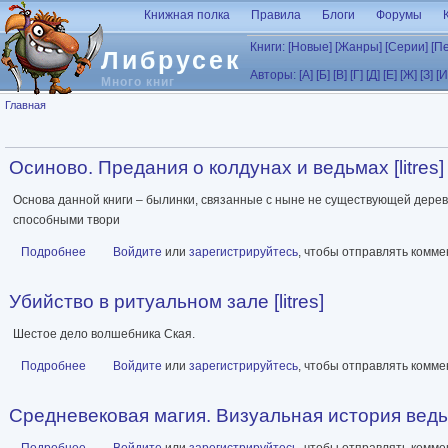
Перейти к основному содержанию
Книжная полка
Правила
Блоги
Форумы
Книги:
[Новые]
[Жанры]
[Серии]
[П
Либрусек
Авторы:
[А]
[Б]
[В]
[Г]
[Д]
[Е]
[Ж]
[З]
[И
Много книг
Вы здесь
Главная
Осиново. Предания о колдунах и ведьмах [litres]
Основа данной книги – былинки, связанные с ныне не существующей дерев
способными твори
Подробнее
о Осиново. Предания о колдунах и ведьмах [litres]
Войдите
или
зарегистрируйтесь
, чтобы отправлять комм
Убийство в ритуальном зале [litres]
Шестое дело волшебника Ская.
Подробнее
о Убийство в ритуальном зале [litres]
Войдите
или
зарегистрируйтесь
, чтобы отправлять комм
Средневековая магия. Визуальная история ведь
Подробнее
о Средневековая магия. Визуальная история ведьм и колдунов
Войдите
или
зарегистрируйтесь
, чтобы отправлять комм