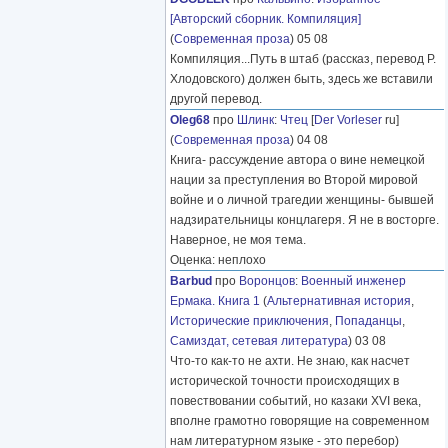
[Авторский сборник. Компиляция]
(
Современная проза
) 05 08
Компиляция...Путь в штаб (рассказ, перевод Р.
Хлодовского) должен быть, здесь же вставили
другой перевод.
Oleg68
про
Шлинк
:
Чтец
[
Der Vorleser
ru]
(
Современная проза
) 04 08
Книга- рассуждение автора о вине немецкой
нации за преступления во Второй мировой
войне и о личной трагедии женщины- бывшей
надзирательницы концлагеря. Я не в восторге.
Наверное, не моя тема.
Оценка: неплохо
Barbud
про
Воронцов
:
Военный инженер
Ермака. Книга 1
(
Альтернативная история
,
Исторические приключения
,
Попаданцы
,
Самиздат, сетевая литература
) 03 08
Что-то как-то не ахти. Не знаю, как насчет
исторической точности происходящих в
повествовании событий, но казаки XVI века,
вполне грамотно говорящие на современном
нам литературном языке - это перебор)