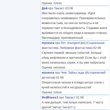
Оценка: плохо
Дей
про
Таксист
03 08
Мне было очень захватывающе. Идея
понравилась неимоверно. Переживательных
моментов тьма, но они не затянуты и не
перерастают в безнадёжность. Седьмая книга
выбивается из общего ряда в лучшую сторону.
Миллиардер, приговорённый
………
mysevra
про
Рот
:
Insurgent
[en] (
Социальная
фантастика
,
Любовная фантастика
) 02 08
Скучнее первой: меньше событий, больше
обид, рефлексии и претензий. Если бы с этой
книги начиналась серия, я бы уже забросила.
Оценка: неплохо
mysevra
про
Чиж
:
Тайны льда
(
Исторический
детектив
) 02 08
Опереточная чепуха в псевдо-ретро стиле с
кучей нелепостей и несуразностей.
Оценка: плохо
RedRoses3
про
Таксист
01 08
А чем дальше, тем лучше написано. 7 часть
другой "автор" писал? ))