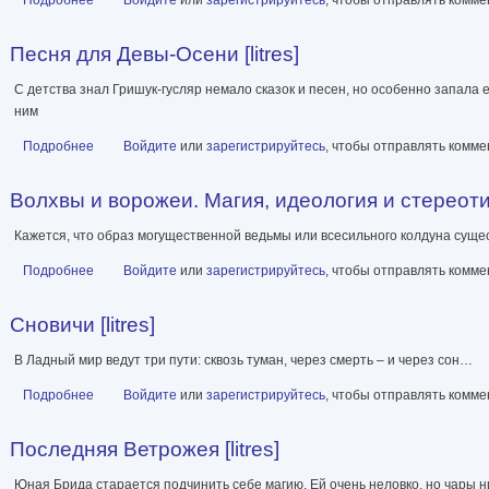
Песня для Девы-Осени [litres]
С детства знал Гришук-гусляр немало сказок и песен, но особенно запала 
ним
Подробнее
о Песня для Девы-Осени [litres]
Войдите
или
зарегистрируйтесь
, чтобы отправлять комм
Волхвы и ворожеи. Магия, идеология и стереотип
Кажется, что образ могущественной ведьмы или всесильного колдуна сущест
Подробнее
о Волхвы и ворожеи. Магия, идеология и стереотипы в Древнем м
Войдите
или
зарегистрируйтесь
, чтобы отправлять комм
Сновичи [litres]
В Ладный мир ведут три пути: сквозь туман, через смерть – и через сон…
Подробнее
о Сновичи [litres]
Войдите
или
зарегистрируйтесь
, чтобы отправлять комм
Последняя Ветрожея [litres]
Юная Брида старается подчинить себе магию. Ей очень неловко, но чары ни