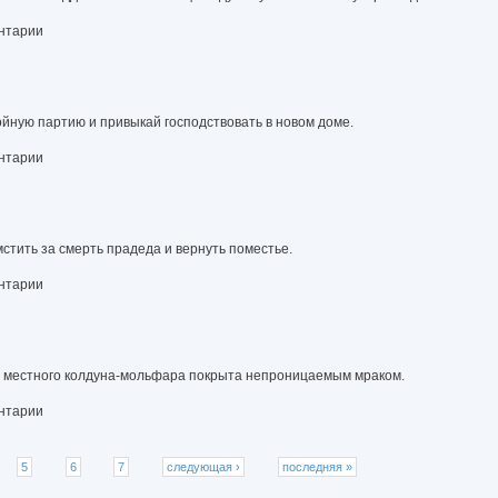
ентарии
ойную партию и привыкай господствовать в новом доме.
ентарии
стить за смерть прадеда и вернуть поместье.
ентарии
ме местного колдуна-мольфара покрыта непроницаемым мраком.
ентарии
5
6
7
следующая ›
последняя »