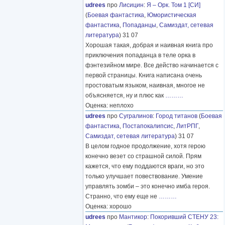
udrees
про
Лисицин
:
Я – Орк. Том 1 [СИ]
(
Боевая фантастика
,
Юмористическая
фантастика
,
Попаданцы
,
Самиздат, сетевая
литература
) 31 07
Хорошая такая, добрая и наивная книга про
приключения попаданца в теле орка в
фэнтезийном мире. Все действо начинается с
первой страницы. Книга написана очень
простоватым языком, наивная, многое не
объясняется, ну и плюс как
………
Оценка: неплохо
udrees
про
Сугралинов
:
Город титанов
(
Боевая
фантастика
,
Постапокалипсис
,
ЛитРПГ
,
Самиздат, сетевая литература
) 31 07
В целом годное продолжение, хотя герою
конечно везет со страшной силой. Прям
кажется, что ему поддаются враги, но это
только улучшает повествование. Умение
управлять зомби – это конечно имба героя.
Странно, что ему еще не
………
Оценка: хорошо
udrees
про
Мантикор
:
Покоривший СТЕНУ 23: