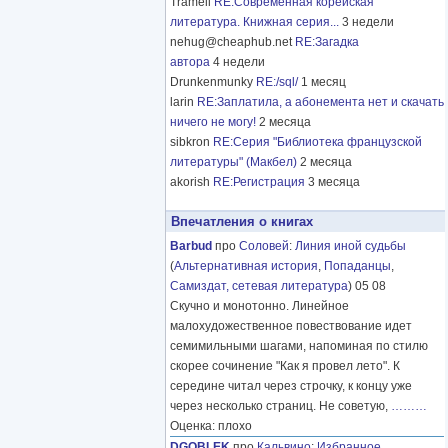
Tramell
RE:Современная корейская
литература. Книжная серия...
3 недели
nehug@cheaphub.net
RE:Загадка
автора
4 недели
Drunkenmunky
RE:/sql/
1 месяц
larin
RE:Заплатила, а абонемента нет и скачать
ничего не могу!
2 месяца
sibkron
RE:Серия "Библиотека французской
литературы" (Макбел)
2 месяца
akorish
RE:Регистрация
3 месяца
Впечатления о книгах
Barbud
про
Соловей
:
Линия иной судьбы
(
Альтернативная история
,
Попаданцы
,
Самиздат, сетевая литература
) 05 08
Скучно и монотонно. Линейное
малохудожественное повествование идет
семимильными шагами, напоминая по стилю
скорее сочинение "Как я провел лето". К
середине читал через строчку, к концу уже
через несколько страниц. Не советую,
………
Оценка: плохо
DGOBLEK
про
Кальвино
:
Избранное