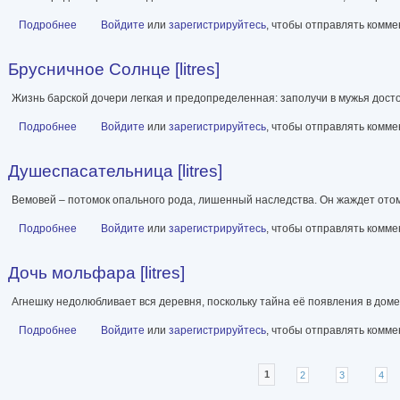
Подробнее
о Последняя Ветрожея [litres]
Войдите
или
зарегистрируйтесь
, чтобы отправлять комм
Брусничное Солнце [litres]
Жизнь барской дочери легкая и предопределенная: заполучи в мужья дост
Подробнее
о Брусничное Солнце [litres]
Войдите
или
зарегистрируйтесь
, чтобы отправлять комм
Душеспасательница [litres]
Вемовей – потомок опального рода, лишенный наследства. Он жаждет отом
Подробнее
о Душеспасательница [litres]
Войдите
или
зарегистрируйтесь
, чтобы отправлять комм
Дочь мольфара [litres]
Агнешку недолюбливает вся деревня, поскольку тайна её появления в до
Подробнее
о Дочь мольфара [litres]
Войдите
или
зарегистрируйтесь
, чтобы отправлять комм
Страницы
1
2
3
4