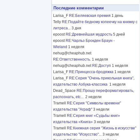
Последние комментарии
Larisa_F
RE:Беляевская премия
1 день
Telly
RE:Подайте бедному копеечку на книжку с
литреса...
3 дня
epoost
RE:Древнейшая мудрость
5 дней
epoost
RE:Чарльз Брокден Браун -
Wieland
1 неделя
nehug@cheaphub.net
RE:Ответственность.
1 неделя
nehug@cheaphub.net
RE:Доступ
1 неделя
Larisa_F
RE:Принцесса-бродяжка
1 неделя
Larisa_F
RE:Серия "Очень прикольная книга",
издательство Азбука-классика
1 неделя
Dead_Space
RE:Прошу переформатировать,
распознать, etc...
2 недели
Tramell
RE:Серия "Символы времени"
издательства "Аграф"
3 недели
Tramell
RE:Серия книг «Судьбы книг»
издательства «Книга»
3 недели
Tramell
RE:Книжная серия "Жизнь в искусстве"
издательство "Искусство"...
3 недели