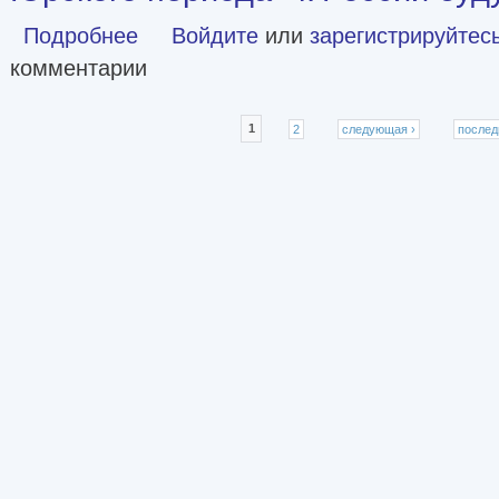
Подробнее
о Мы пойдем другим путем! От «капитализма Юрского п
Войдите
или
зарегистрируйтес
комментарии
Страницы
1
2
следующая ›
послед