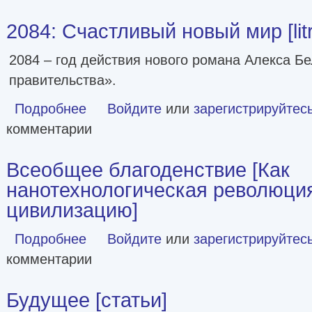
2084: Счастливый новый мир [lit
2084 – год действия нового романа Алекса Б
правительства».
Подробнее
о 2084: Счастливый новый мир [litres]
Войдите
или
зарегистрируйтес
комментарии
Всеобщее благоденствие [Как
нанотехнологическая революци
цивилизацию]
Подробнее
о Всеобщее благоденствие [Как нанотехнологическая 
Войдите
или
зарегистрируйтес
комментарии
Будущее [статьи]