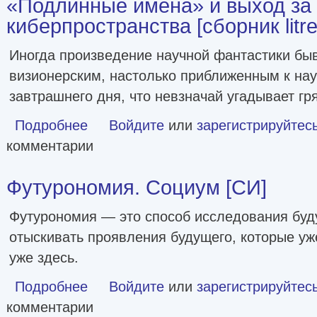
«Подлинные имена» и выход за
киберпространства [сборник litre
Иногда произведение научной фантастики быв
визионерским, настолько приближенным к на
завтрашнего дня, что невзначай угадывает г
Подробнее
о «Подлинные имена» и выход за пределы киберпростран
Войдите
или
зарегистрируйтес
комментарии
Футурономия. Социум [СИ]
Футурономия — это способ исследования буд
отыскивать проявления будущего, которые уж
уже здесь.
Подробнее
о Футурономия. Социум [СИ]
Войдите
или
зарегистрируйтес
комментарии