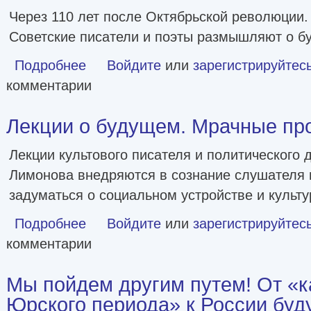
Через 110 лет после Октябрьской революции.
Советские писатели и поэты размышляют о б
Подробнее
о Будущее [статьи]
Войдите
или
зарегистрируйтес
комментарии
Лекции о будущем. Мрачные пр
Лекции культового писателя и политического
Лимонова внедряются в сознание слушателя 
задуматься о социальном устройстве и культу
Подробнее
о Лекции о будущем. Мрачные пророчества
Войдите
или
зарегистрируйтес
комментарии
Мы пойдем другим путем! От «
Юрского периода» к России буд