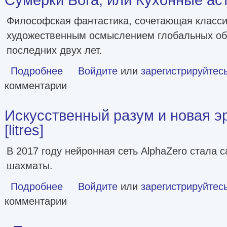
Философская фантастика, сочетающая класси
художественным осмыслением глобальных об
последних двух лет.
Подробнее
о Сумерки Бога, или Кухонные астронавты
Войдите
или
зарегистрируйтес
комментарии
Искусственный разум и новая э
[litres]
В 2017 году нейронная сеть AlphaZero стала
шахматы.
Подробнее
о Искусственный разум и новая эра человечества [litres]
Войдите
или
зарегистрируйтес
комментарии