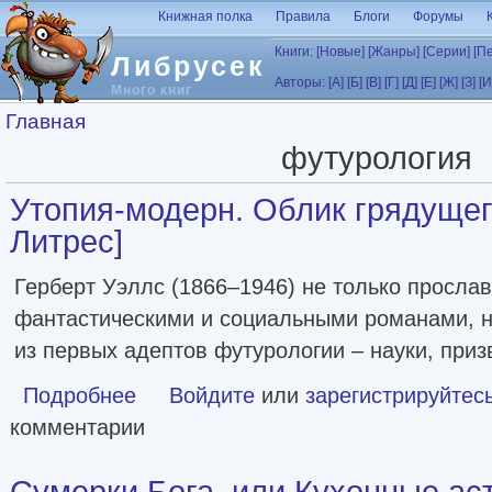
Перейти к основному содержанию
Книжная полка
Правила
Блоги
Форумы
Книги:
[Новые]
[Жанры]
[Серии]
[П
Либрусек
Авторы:
[А]
[Б]
[В]
[Г]
[Д]
[Е]
[Ж]
[З]
[И
Много книг
Вы здесь
Главная
футурология
Утопия-модерн. Облик грядущег
Литрес]
Герберт Уэллс (1866–1946) не только просла
фантастическими и социальными романами, н
из первых адептов футурологии – науки, при
Подробнее
о Утопия-модерн. Облик грядущего [сборник Литрес]
Войдите
или
зарегистрируйтес
комментарии
Сумерки Бога, или Кухонные ас