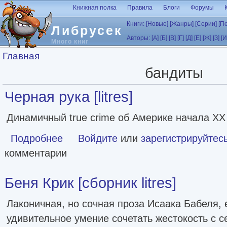
Перейти к основному содержанию
Книжная полка
Правила
Блоги
Форумы
Книги:
[Новые]
[Жанры]
[Серии]
[П
Либрусек
Авторы:
[А]
[Б]
[В]
[Г]
[Д]
[Е]
[Ж]
[З]
[И
Много книг
Вы здесь
Главная
бандиты
Черная рука [litres]
Динамичный true crime об Америке начала XX
Подробнее
о Черная рука [litres]
Войдите
или
зарегистрируйтес
комментарии
Беня Крик [сборник litres]
Лаконичная, но сочная проза Исаака Бабеля, 
удивительное умение сочетать жестокость с 