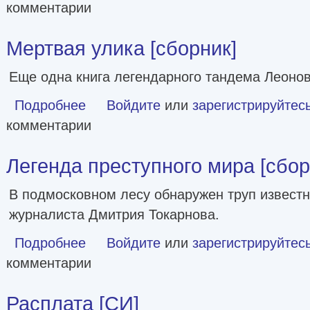
комментарии
Мертвая улика [сборник]
Еще одна книга легендарного тандема Леонов
Подробнее
о Мертвая улика [сборник]
Войдите
или
зарегистрируйтес
комментарии
Легенда преступного мира [сбор
В подмосковном лесу обнаружен труп известн
журналиста Дмитрия Токарнова.
Подробнее
о Легенда преступного мира [сборник]
Войдите
или
зарегистрируйтес
комментарии
Расплата [СИ]