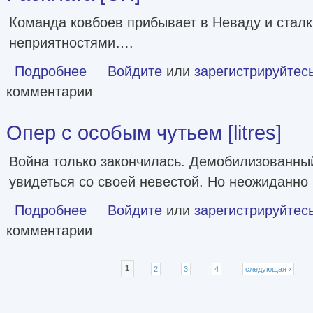
Команда ковбоев прибывает в Неваду и сталк
неприятностями….
Подробнее
о Расплата [СИ]
Войдите
или
зарегистрируйтес
комментарии
Опер с особым чутьем [litres]
Война только закончилась. Демобилизованны
увидеться со своей невестой. Но неожиданно 
Подробнее
о Опер с особым чутьем [litres]
Войдите
или
зарегистрируйтес
комментарии
Страницы
1
2
3
4
следующая ›