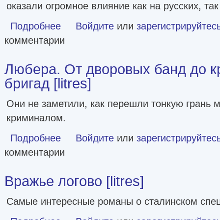
оказали огромное влияние как на русских, так
Подробнее
о Беня Крик [сборник litres]
Войдите
или
зарегистрируйтес
комментарии
Любера. От дворовых банд до 
бригад [litres]
Они не заметили, как перешли тонкую грань 
криминалом.
Подробнее
о Любера. От дворовых банд до криминальных бригад [lit
Войдите
или
зарегистрируйтес
комментарии
Вражье логово [litres]
Самые интересные романы о сталинском спе
о Вражье логово [litres]