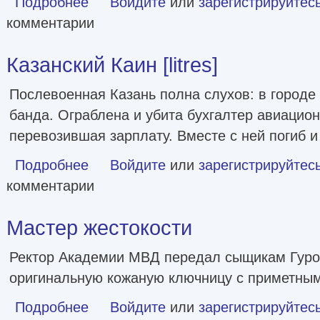
Подробнее
Войдите
или
зарегистрируйтес
комментарии
Казанский Каин [litres]
Послевоенная Казань полна слухов: в городе
банда. Ограблена и убита бухгалтер авиацион
перевозившая зарплату. Вместе с ней погиб и
Подробнее
о Казанский Каин [litres]
Войдите
или
зарегистрируйтес
комментарии
Мастер жестокости
Ректор Академии МВД передал сыщикам Гуро
оригинальную кожаную ключницу с приметным
Подробнее
о Мастер жестокости
Войдите
или
зарегистрируйтес