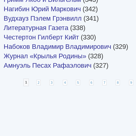
Нагибин Юрий Маркович
(342)
Вудхауз Пэлем Грэнвилл
(341)
Литературная Газета
(338)
Честертон Гилберт Кийт
(330)
Набоков Владимир Владимирович
(329)
Журнал «Крылья Родины»
(328)
Амнуэль Песах Рафаэлович
(327)
Страницы
1
2
3
4
5
6
7
8
9