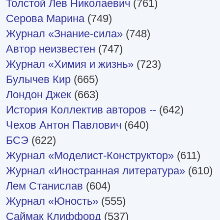
Толстой Лев Николаевич
(761)
Серова Марина
(749)
Журнал «Знание-сила»
(748)
Автор неизвестен
(747)
Журнал «Химия и жизнь»
(723)
Булычев Кир
(665)
Лондон Джек
(663)
История Коллектив авторов --
(642)
Чехов Антон Павлович
(640)
БСЭ
(622)
Журнал «Моделист-Конструктор»
(611)
Журнал «Иностранная литература»
(610)
Лем Станислав
(604)
Журнал «Юность»
(555)
Саймак Клиффорд
(537)