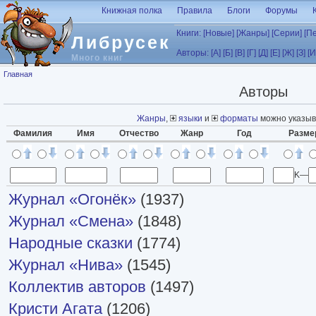
Перейти к основному содержанию
Книжная полка
Правила
Блоги
Форумы
Книги:
[Новые]
[Жанры]
[Серии]
[П
Либрусек
Авторы:
[А]
[Б]
[В]
[Г]
[Д]
[Е]
[Ж]
[З]
[И
Много книг
Вы здесь
Главная
Авторы
Жанры
,
языки
и
форматы
можно указыв
Фамилия
Имя
Отчество
Жанр
Год
Разме
K—
Журнал «Огонёк»
(1937)
Журнал «Смена»
(1848)
Народные сказки
(1774)
Журнал «Нива»
(1545)
Коллектив авторов
(1497)
Кристи Агата
(1206)