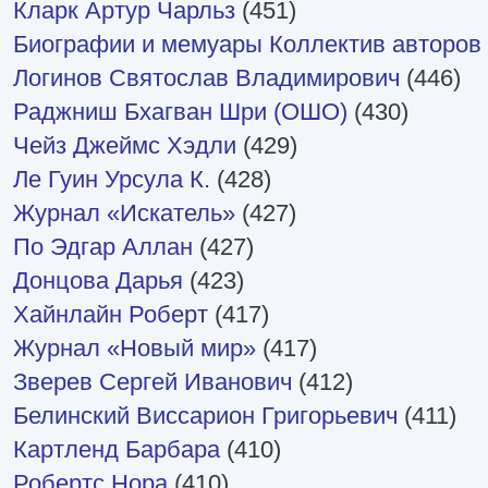
Кларк Артур Чарльз
(451)
Биографии и мемуары Коллектив авторов 
Логинов Святослав Владимирович
(446)
Раджниш Бхагван Шри (ОШО)
(430)
Чейз Джеймс Хэдли
(429)
Ле Гуин Урсула К.
(428)
Журнал «Искатель»
(427)
По Эдгар Аллан
(427)
Донцова Дарья
(423)
Хайнлайн Роберт
(417)
Журнал «Новый мир»
(417)
Зверев Сергей Иванович
(412)
Белинский Виссарион Григорьевич
(411)
Картленд Барбара
(410)
Робертс Нора
(410)