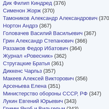
Дик Филип Киндред
(376)
Сименон Жорж
(370)
Тамоников Александр Александрович
(370
Нортон Андрэ
(367)
Головачев Василий Васильевич
(367)
Грин Александр Степанович
(366)
Раззаков Федор Ибатович
(364)
Журнал «Ровесник»
(362)
Стругацкие Братья
(361)
Диккенс Чарльз
(357)
Макеев Алексей Викторович
(356)
Арсеньева Елена
(351)
Министерство обороны СССР, РФ
(347)
Лукин Евгений Юрьевич
(343)
Гримм Якоб и Вильгельм
(343)