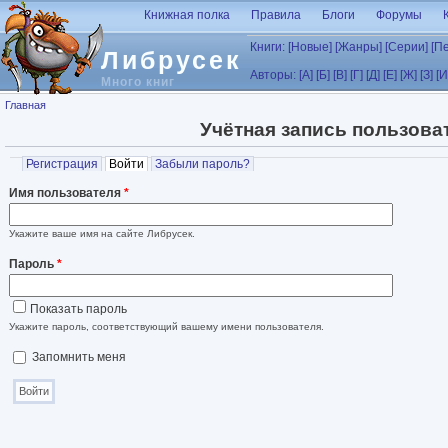
Перейти к основному содержанию
Книжная полка
Правила
Блоги
Форумы
Книги:
[Новые]
[Жанры]
[Серии]
[П
Либрусек
Авторы:
[А]
[Б]
[В]
[Г]
[Д]
[Е]
[Ж]
[З]
[И
Много книг
Вы здесь
Главная
Учётная запись пользова
Главные вкладки
Регистрация
Войти
(активная вкладка)
Забыли пароль?
Имя пользователя
*
Укажите ваше имя на сайте Либрусек.
Пароль
*
Показать пароль
Укажите пароль, соответствующий вашему имени пользователя.
Запомнить меня