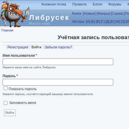
Перейти к основному содержанию
Книжная полка
Правила
Блоги
Форумы
Книги:
[Новые]
[Жанры]
[Серии]
[П
Либрусек
Авторы:
[А]
[Б]
[В]
[Г]
[Д]
[Е]
[Ж]
[З]
[И
Много книг
Вы здесь
Главная
Учётная запись пользова
Главные вкладки
Регистрация
Войти
(активная вкладка)
Забыли пароль?
Имя пользователя
*
Укажите ваше имя на сайте Либрусек.
Пароль
*
Показать пароль
Укажите пароль, соответствующий вашему имени пользователя.
Запомнить меня