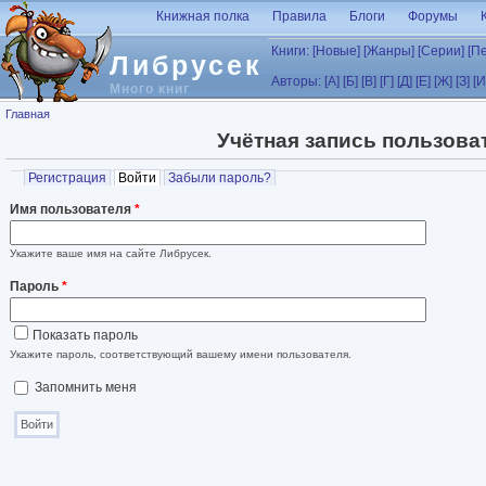
Перейти к основному содержанию
Книжная полка
Правила
Блоги
Форумы
Книги:
[Новые]
[Жанры]
[Серии]
[П
Либрусек
Авторы:
[А]
[Б]
[В]
[Г]
[Д]
[Е]
[Ж]
[З]
[И
Много книг
Вы здесь
Главная
Учётная запись пользова
Главные вкладки
Регистрация
Войти
(активная вкладка)
Забыли пароль?
Имя пользователя
*
Укажите ваше имя на сайте Либрусек.
Пароль
*
Показать пароль
Укажите пароль, соответствующий вашему имени пользователя.
Запомнить меня