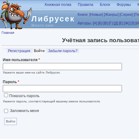
Перейти к основному содержанию
Книжная полка
Правила
Блоги
Форумы
Книги:
[Новые]
[Жанры]
[Серии]
[П
Либрусек
Авторы:
[А]
[Б]
[В]
[Г]
[Д]
[Е]
[Ж]
[З]
[И
Много книг
Вы здесь
Главная
Учётная запись пользова
Главные вкладки
Регистрация
Войти
(активная вкладка)
Забыли пароль?
Имя пользователя
*
Укажите ваше имя на сайте Либрусек.
Пароль
*
Показать пароль
Укажите пароль, соответствующий вашему имени пользователя.
Запомнить меня