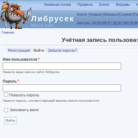
Перейти к основному содержанию
Книжная полка
Правила
Блоги
Форумы
Книги:
[Новые]
[Жанры]
[Серии]
[П
Либрусек
Авторы:
[А]
[Б]
[В]
[Г]
[Д]
[Е]
[Ж]
[З]
[И
Много книг
Вы здесь
Главная
Учётная запись пользова
Главные вкладки
Регистрация
Войти
(активная вкладка)
Забыли пароль?
Имя пользователя
*
Укажите ваше имя на сайте Либрусек.
Пароль
*
Показать пароль
Укажите пароль, соответствующий вашему имени пользователя.
Запомнить меня